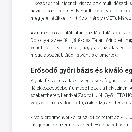
– közösen tekintsenek vissza az elmúlt időszak si
házigazdája idén is B. Németh Péter volt, a rend
meg jelenlétükkel, mint Köpf Károly (MET), Mär
Az ünnepi köszöntők után gazdára találtak a szez
Dorottya, az év férfi játékosa Tatár Lőrinc lett,
vehették át. Külön öröm, hogy a díjazottak és a 
megalapozóját, Siági Istvánt is elismerték.
Erősödő győri bázis és kiváló 
A gála fényét és a közösségi összefogást tovább
„lélekközösségben” ünnepelhettek a helyszínen. A
szakembereit, Lendvai Zsoltot (UNI Győri ETO HC
vegyes páros válogatott), akik edzőként tesznek 
Kiváló eredményekkel büszkélkedhetett az FTC J
Ligájában bronzérmet szerzett – a csapat soraiba