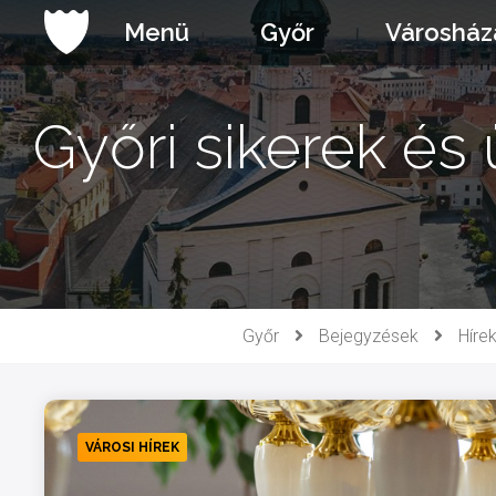
Ugrás
Menü
Győr
Városház
a
tartalomhoz
Győri sikerek és
Győr
Bejegyzések
Híre
VÁROSI HÍREK