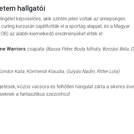
etem hallgatói
ngélet képviselőire, akik szintén jelen voltak az ünnepségen.
rling kurzusán sajátították el a sportág alapjait, és a Magyar
B) az alábbi kiemelkedő eredményeket érték el:
ine Warriors
csapata
(Bassa Péter, Boda Mihály, Borzási Béla, D
Kondor Kata, Körmendi Klaudia, Gulyás Nadin, Ritter Lola)
tések, közös vacsora és felhőtlen hangulat zárta a sikeres éve
geseknek a fantasztikus szezonhoz!