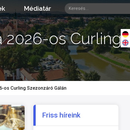
ek
Médiatár
a 2026-os Curling
026-os Curling Szezonzáró Gálán
Friss híreink