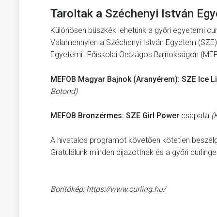
Taroltak a Széchenyi István Egy
Különösen büszkék lehetünk a győri egyetemi curli
Valamennyien a Széchenyi István Egyetem (SZE) cu
Egyetemi–Főiskolai Országos Bajnokságon (MEFO
MEFOB Magyar Bajnok (Aranyérem):
SZE Ice L
Botond)
MEFOB Bronzérmes:
SZE Girl Power
csapata
(
A hivatalos programot követően kötetlen beszélge
Gratulálunk minden díjazottnak és a győri curlin
Borítókép: https://www.curling.hu/