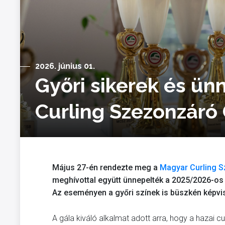
2026. június 01.
Győri sikerek és ün
Curling Szezonzáró
Május 27-én rendezte meg a
Magyar Curling 
meghívottal együtt ünnepelték a 2025/2026-os
Az eseményen a győri színek is büszkén képvi
A gála kiváló alkalmat adott arra, hogy a hazai 