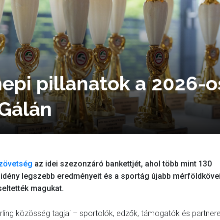
nepi pillanatok a 2026-o
 Gálán
Szövetség
az idei szezonzáró bankettjét, ahol több mint 130
 idény legszebb eredményeit és a sportág újabb mérföldkövei
seltették magukat.
curling közösség tagjai – sportolók, edzők, támogatók és partner