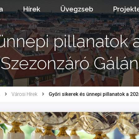
a
Hírek
Üvegzseb
Projekt
 ünnepi pillanatok 
Szezonzáró Gálán
k
Városi Hírek
Győri sikerek és ünnepi pillanatok a 2