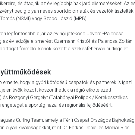
kereire, és átadják az év legjobbjainak járó elismeréseket. Az e
ezvényt pedig olyan neves sportdiplomaták és vezetők tisztelték
cz Tamás (NSMI) vagy Szabó László (MPB).
on legfontosabb díjai: az év női játékosa Udvardi-Palancsa
 míg az év edzője elismerést Czermann Kristóf és Palancsa Zoltán
sportágat formáló ikonok között a székesfehérvári curlingélet
együttműködések
 emelte, hogy a győri kötődésű csapatok és partnerek is igazi
 jelenlévők között köszönthettük a régió elkötelezett
) és Rozgonyi Gergelyt (Tatabányai Polipok / Kerekesszékes
rengeteget a sportág hazai és regionális fejlődéséért.
aguars Curling Team, amely a Férfi Csapat Országos Bajnokság
n olyan kiválóságokkal, mint Dr. Farkas Dániel és Molnár Ricsi.