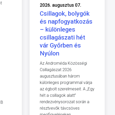
st
2026. augusztus 07.
Csillagok, bolygók
és napfogyatkozás
– különleges
csillagászati hét
vár Győrben és
Nyúlon
Az Androméda Közösségi
Csillagászat 2026
augusztusában három
különleges programmal várja
az égbolt szerelmeseit. A „Egy
hét a csillagok alatt”
rendezvénysorozat során a
 B
résztvevők távcsöves
megfigyeléseken,