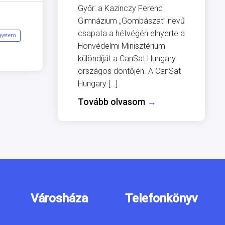
Győr: a Kazinczy Ferenc
Gimnázium „Gombászat” nevű
csapata a hétvégén elnyerte a
gyetem
Honvédelmi Minisztérium
különdíját a CanSat Hungary
országos döntőjén. A CanSat
Hungary […]
Tovább olvasom
→
Városháza
Telefonkönyv