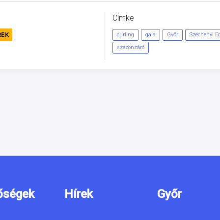
Címke
REK
curling
gála
Győr
Széchenyi E
szezonzáró
őségek
Hírek
Győr