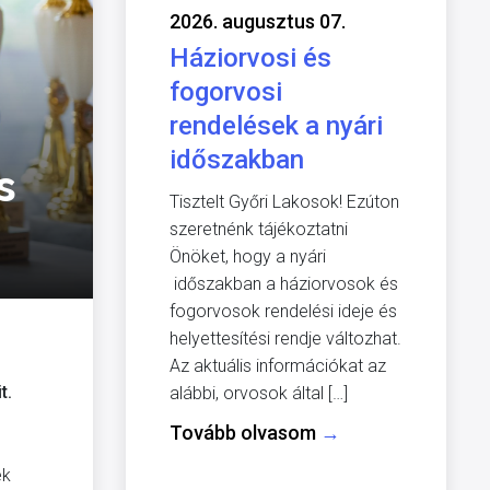
2026. augusztus 07.
Háziorvosi és
fogorvosi
rendelések a nyári
időszakban
s
Tisztelt Győri Lakosok! Ezúton
szeretnénk tájékoztatni
Önöket, hogy a nyári
időszakban a háziorvosok és
fogorvosok rendelési ideje és
helyettesítési rendje változhat.
Az aktuális információkat az
t.
alábbi, orvosok által […]
Tovább olvasom
→
ek