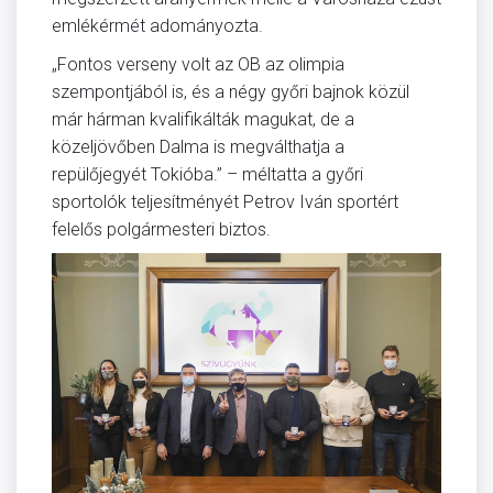
emlékérmét adományozta.
„Fontos verseny volt az OB az olimpia
szempontjából is, és a négy győri bajnok közül
már hárman kvalifikálták magukat, de a
közeljövőben Dalma is megválthatja a
repülőjegyét Tokióba.” – méltatta a győri
sportolók teljesítményét Petrov Iván sportért
felelős polgármesteri biztos.