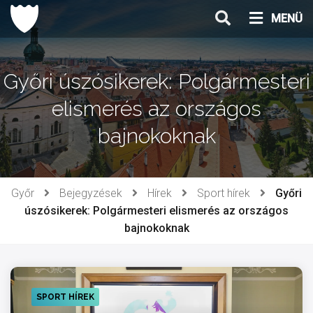
Ugrás
MENÜ
a
tartalomhoz
Győri úszósikerek: Polgármesteri
elismerés az országos
bajnokoknak
Győr
Bejegyzések
Hírek
Sport hírek
Győri
úszósikerek: Polgármesteri elismerés az országos
bajnokoknak
SPORT HÍREK