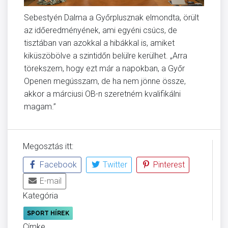
Sebestyén Dalma a Győrplusznak elmondta, örült
az időeredményének, ami egyéni csúcs, de
tisztában van azokkal a hibákkal is, amiket
kiküszöbölve a szintidőn belülre kerülhet. „Arra
törekszem, hogy ezt már a napokban, a Győr
Openen megússzam, de ha nem jönne össze,
akkor a márciusi OB-n szeretném kvalifikálni
magam.”
Megosztás itt:
Facebook
Twitter
Pinterest
E-mail
Kategória
SPORT HÍREK
Címke