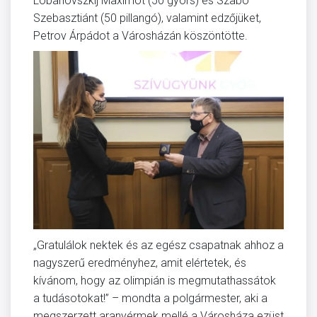
Lobanovszkij Maximot (50 gyors) és Szabó
Szebasztiánt (50 pillangó), valamint edzőjüket,
Petrov Árpádot a Városházán köszöntötte.
„Gratulálok nektek és az egész csapatnak ahhoz a
nagyszerű eredményhez, amit elértetek, és
kívánom, hogy az olimpián is megmutathassátok
a tudásotokat!” – mondta a polgármester, aki a
megszerzett aranyérmek mellé a Városháza ezüst