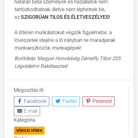
határán belül személyek és háziállatok nem
tartózkodhatnak, illetve nem léphetnek be,
ez
SZIGORÚAN TILOS ÉS ÉLETVESZÉLYES!
A lőtéren munkálatokat végzők figyelmébe: a
lövészetek idejére a lő irányban ne maradjanak
munkaeszközök, munkagépek!
Borítókép: Magyar Honvédség Dánielfy Tibor 205.
Légvédelmi Rakétaezred
Megosztás itt:
Facebook
Twitter
Pinterest
E-mail
Kategória
VÁROSI HÍREK