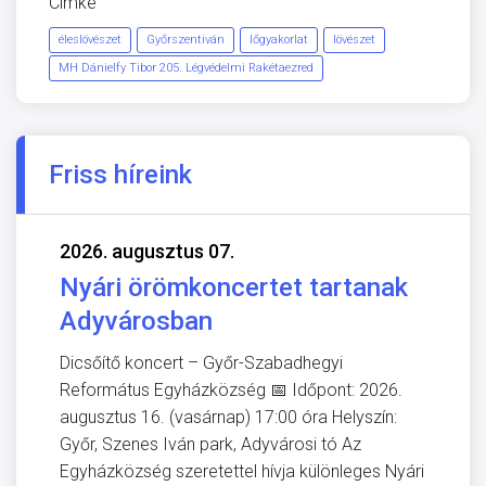
Címke
éleslövészet
Győrszentiván
lőgyakorlat
lövészet
MH Dánielfy Tibor 205. Légvédelmi Rakétaezred
Friss híreink
2026. augusztus 07.
Nyári örömkoncertet tartanak
Adyvárosban
Dicsőítő koncert – Győr-Szabadhegyi
Református Egyházközség 📅 Időpont: 2026.
augusztus 16. (vasárnap) 17:00 óra Helyszín:
Győr, Szenes Iván park, Adyvárosi tó Az
Egyházközség szeretettel hívja különleges Nyári