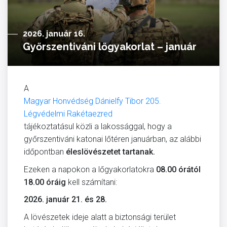
2026. január 16.
Győrszentiváni lőgyakorlat – január
A
Magyar Honvédség Dánielfy Tibor 205.
Légvédelmi Rakétaezred
tájékoztatásul közli a lakossággal, hogy a
győrszentiváni katonai lőtéren januárban, az alábbi
időpontban
éleslövészetet tartanak.
Ezeken a napokon a lőgyakorlatokra
08.00 órától
18.00 óráig
kell számítani:
2026. január 21. és 28.
A lövészetek ideje alatt a biztonsági terület