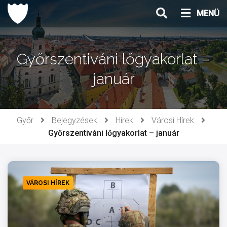
Ugrás
MENÜ
a
tartalomhoz
Győrszentiváni lőgyakorlat –
január
Győr
Bejegyzések
Hírek
Városi Hírek
Győrszentiváni lőgyakorlat – január
VÁROSI HÍREK