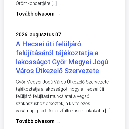
Örömkoncertjére […]
Tovább olvasom
→
2026. augusztus 07.
A Hecsei úti felüljáró
felújításáról tájékoztatja a
lakosságot Győr Megyei Jogú
Város Útkezelő Szervezete
Győr Megyei Jogú Város Útkezelő Szervezete
tájékoztatja a lakosságot, hogy a Hecsei úti
felüljáró felújítási munkálatai a végső
szakaszukhoz érkeztek, a kivitelezés
vasárnapig tart. Az aszfaltozási munkákat a […]
Tovább olvasom
→