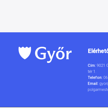
Elérhet
Cím:
9021 G
tér 1.
Telefon:
06
Email:
gyor
polgarmest