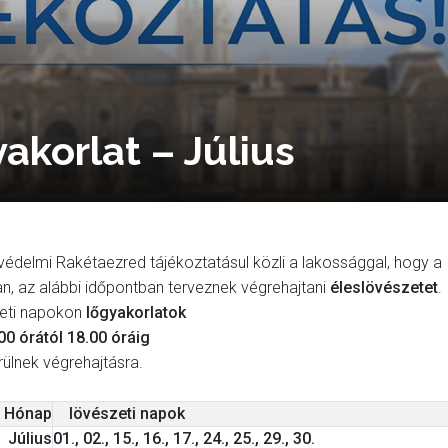
akorlat – Július
édelmi Rakétaezred tájékoztatásul közli a lakossággal, hogy a
n, az alábbi időpontban terveznek végrehajtani
éleslövészetet
.
zeti napokon
lőgyakorlatok
00 órától 18.00 óráig
rülnek végrehajtásra.
Hónap
lövészeti napok
Július
01., 02., 15., 16., 17., 24., 25., 29., 30.