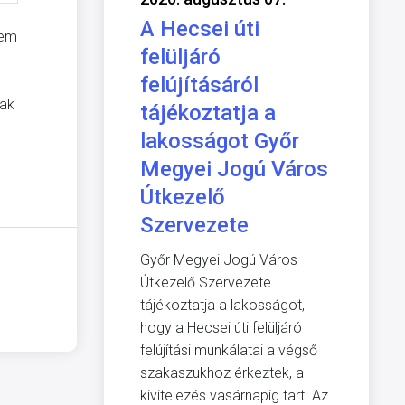
A Hecsei úti
nem
felüljáró
felújításáról
nak
tájékoztatja a
lakosságot Győr
Megyei Jogú Város
Útkezelő
Szervezete
Győr Megyei Jogú Város
Útkezelő Szervezete
tájékoztatja a lakosságot,
hogy a Hecsei úti felüljáró
felújítási munkálatai a végső
szakaszukhoz érkeztek, a
kivitelezés vasárnapig tart. Az