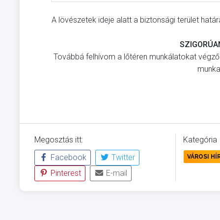
A lövészetek ideje alatt a biztonsági terület hat
SZIGORÚAN
Továbbá felhívom a lőtéren munkálatokat végzők
munka
Megosztás itt:
Kategória
Facebook
Twitter
VÁROSI HÍ
Pinterest
E-mail