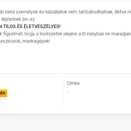
árán belül személyek és háziállatok nem tartózkodhatnak, illetve 
léphetnek be, ez
 TILOS ÉS ÉLETVESZÉLYES!
 figyelmét, hogy a lövészetek idejére a lő irányban ne maradja
eszközök, munkagépek!
Címke
-
REK