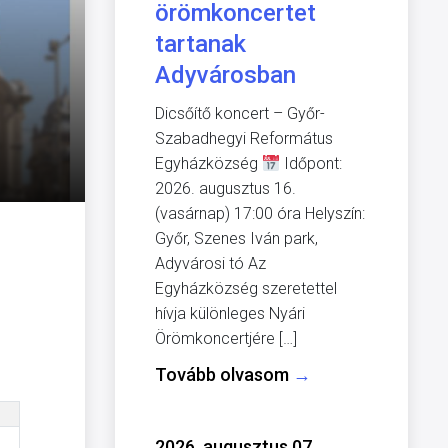
örömkoncertet
tartanak
Adyvárosban
Dicsőítő koncert – Győr-
Szabadhegyi Református
Egyházközség
Időpont:
2026. augusztus 16.
(vasárnap) 17:00 óra Helyszín:
Győr, Szenes Iván park,
Adyvárosi tó Az
Egyházközség szeretettel
hívja különleges Nyári
Örömkoncertjére […]
Tovább olvasom
→
2026. augusztus 07.