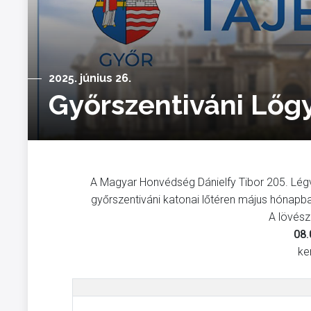
2025. június 26.
Győrszentiváni Lőgy
A Magyar Honvédség Dánielfy Tibor 205. Légv
győrszentiváni katonai lőtéren május hónapba
A lövés
08.
ke