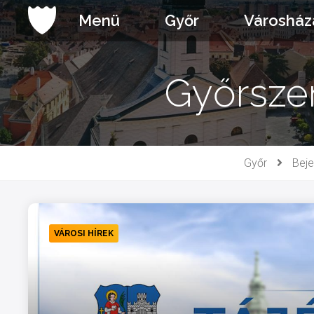
Ugrás
Menü
Győr
Városház
a
tartalomhoz
Győrszen
Győr
Bej
VÁROSI HÍREK