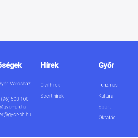
őségek
Hírek
Győr
yőr, Városház
Civil hírek
Turizmus
Sport hírek
Kultúra
 (96) 500 100
Sport
@gyor-ph.hu
er@gyor-ph.hu
Oktatás