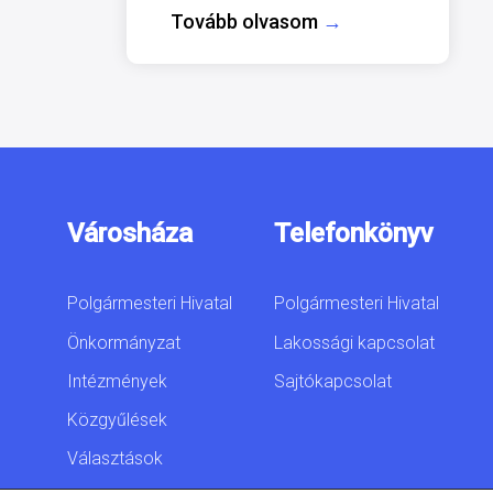
Tovább olvasom
→
Városháza
Telefonkönyv
Polgármesteri Hivatal
Polgármesteri Hivatal
Önkormányzat
Lakossági kapcsolat
Intézmények
Sajtókapcsolat
Közgyűlések
Választások