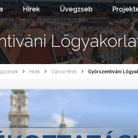
a
Hírek
Üvegzseb
Projekt
tiváni Lőgyakorlat
egyzések
Hírek
Városi Hírek
Győrszentiváni Lőgyak