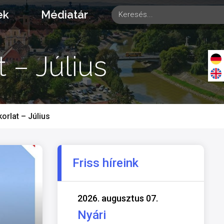
ek
Médiatár
 – Július
orlat – Július
Friss híreink
2026. augusztus 07.
Nyári