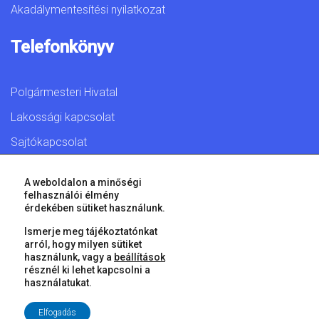
Akadálymentesítési nyilatkozat
Telefonkönyv
Polgármesteri Hivatal
Lakossági kapcsolat
Sajtókapcsolat
A weboldalon a minőségi
felhasználói élmény
érdekében sütiket használunk.
© 2026 Győr Megyei Jogú Város • Minden jog fenntartva!
Ismerje meg tájékoztatónkat
arról, hogy milyen sütiket
használunk, vagy a
beállítások
résznél ki lehet kapcsolni a
használatukat.
Elfogadás