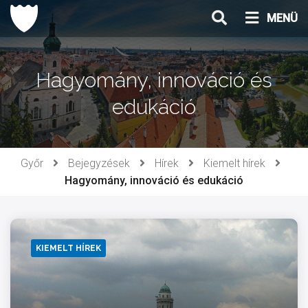
Ugrás
MENÜ
a
tartalomhoz
Hagyomány, innováció és
edukáció
Győr
Bejegyzések
Hírek
Kiemelt hírek
Hagyomány, innováció és edukáció
KIEMELT HÍREK