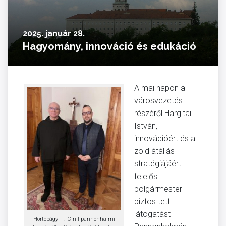
2025. január 28.
Hagyomány, innováció és edukáció
A mai napon a
városvezetés
részéről Hargitai
István,
innovációért és a
zöld átállás
stratégiájáért
felelős
polgármesteri
biztos tett
látogatást
Hortobágyi T. Cirill pannonhalmi