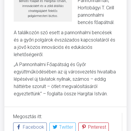
Pannonhalmán,
bencés főapát és Hargitai István,
innovációért és a zöld átállás
Hortobágyi T. Cirill
stratégiájáért felelős
pannonhalmi
polgármesteri biztos.
bencés főapátnál.
A találkozón szó esett a pannonhalmi bencések
és a győri polgárok évszázados kapcsolatáról és
a jövő közös innovációs és edukációs
lehetőségeiről.
„A Pannonhalmi Főapátság és Győr
együttműködésében az új városvezetés hivatalba
lépésével új távlatok nyílnak, számos – eddig
háttérbe szorult – ötlet megvalósításáról
egyeztettünk” – foglalta össze Hargitai István.
Megosztás itt:
Facebook
Twitter
Pinterest