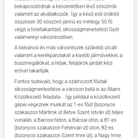
bekapcsolódnak a készenlétben lévő sószórók
valamint az alvállalkozók. Így a késő esti óráktól
összesen 30 sószóró jármű és mintegy 50 fő
végzi a hóeltakarítást, síkosságmenetsítést Győr
valamennyi városrészében.
A belvárosi és más városrészek szűkebb utcáit
valamint a kerékpárutakat a kisebb járművekkel, a
buszmegállókat, a hidak, felüljárók járdáit kézi
erővel takarítják.
Fontos tudnivaló, hogy a számozott főutak
síkosságmentesítése a városon belül is az Állami
Közútkezelő feladata. . Így például a közútkezelő
gépei végeznek munkát az 1-es főút (bizonyos
szakaszon Mártírok út illetve Szent István út) teljes
vonalán, a Baross-hídon, a Bácsai úton, a 81-es
(bizonyos szakaszon Fehérvári út) úton, 82-es
(bizonyos szakaszon Szent Imre út), a Nagy Imre