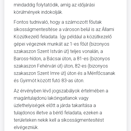
mindaddig folytatódik, amíg az időjárási
körülmények indokolják.
Fontos tudnivaló, hogy a számozott főutak
síkosságmentesítése a városon belül is az Állami
Közútkezelő feladata. Így például a közútkezelő
gépei végeznek munkát az 1-es főút (bizonyos
szakaszon Szent István út) teljes vonalán, a
Baross-hídon, a Bácsai úton, a 81-es (bizonyos
szakaszon Fehérvári út) úton, 82-es (bizonyos
szakaszon Szent Imre út) úton és a Ménfőcsanak
és Gyirmót között futó 83-as úton.
Az érvényben lévő jogszabályok értelmében a
magántulajdonú lakóingatlanok vagy
üzlethelyiségek előtt a járda takarítása a
tulajdonos illetve a bérlő feladata, ezeken a
területeken nekik kell a síkosságmentesítést
elvégezniük.