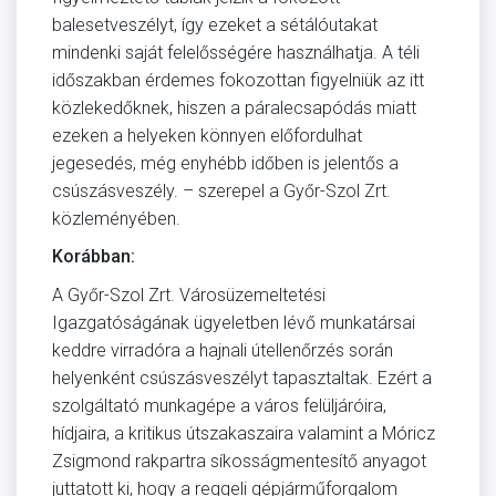
balesetveszélyt, így ezeket a sétálóutakat
mindenki saját felelősségére használhatja. A téli
időszakban érdemes fokozottan figyelniük az itt
közlekedőknek, hiszen a páralecsapódás miatt
ezeken a helyeken könnyen előfordulhat
jegesedés, még enyhébb időben is jelentős a
csúszásveszély. – szerepel a Győr-Szol Zrt.
közleményében.
Korábban:
A Győr-Szol Zrt. Városüzemeltetési
Igazgatóságának ügyeletben lévő munkatársai
keddre virradóra a hajnali útellenőrzés során
helyenként csúszásveszélyt tapasztaltak. Ezért a
szolgáltató munkagépe a város felüljáróira,
hídjaira, a kritikus útszakaszaira valamint a Móricz
Zsigmond rakpartra síkosságmentesítő anyagot
juttatott ki, hogy a reggeli gépjárműforgalom