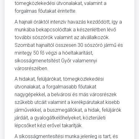
tömegközlekedési útvonalakat, valamint a
forgalmas főutakat érintette.
A hajnali óráktól intenzív havazás kezdődött, így a
munkába bekapcsolódtak a készenlétben lévő
további sószórók valamint az alvállalkozók.
Szombat hajnaltól összesen 30 sószóró jármű és
mintegy 50 fő végzi a hóeltakarítást,
síkosságmenetsítést Győr valamennyi
városrészében.
A hidakat, felüljárókat, tömegközlekedési
útvonalakat, a forgalmasabb főutakat
nagygépekkel, a belvárosi és más városrészek
szűkebb utcáit valamint a kerékpárutakat kisebb
járművekkel, a buszmegállókat, a hidak, felüljárók
járdáit, a gyalogátkelőhelyeket, közterületi
lépcsőket kézi erővel takarítják.
A síkosságmentesítési munka jelenleg is tart, és