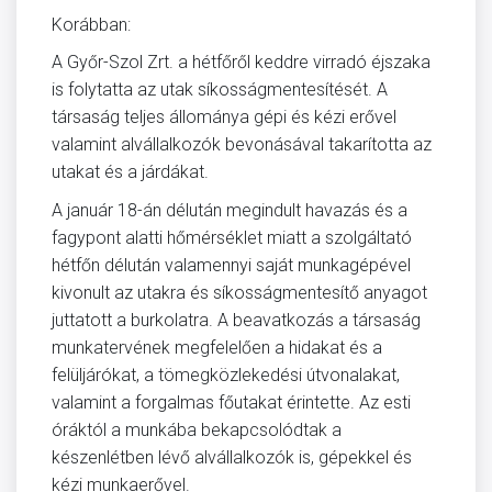
Korábban:
A Győr-Szol Zrt. a hétfőről keddre virradó éjszaka
is folytatta az utak síkosságmentesítését. A
társaság teljes állománya gépi és kézi erővel
valamint alvállalkozók bevonásával takarította az
utakat és a járdákat.
A január 18-án délután megindult havazás és a
fagypont alatti hőmérséklet miatt a szolgáltató
hétfőn délután valamennyi saját munkagépével
kivonult az utakra és síkosságmentesítő anyagot
juttatott a burkolatra. A beavatkozás a társaság
munkatervének megfelelően a hidakat és a
felüljárókat, a tömegközlekedési útvonalakat,
valamint a forgalmas főutakat érintette. Az esti
óráktól a munkába bekapcsolódtak a
készenlétben lévő alvállalkozók is, gépekkel és
kézi munkaerővel.