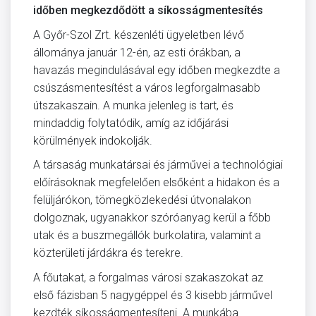
időben megkezdődött a síkosságmentesítés
A Győr-Szol Zrt. készenléti ügyeletben lévő
állománya január 12-én, az esti órákban, a
havazás megindulásával egy időben megkezdte a
csúszásmentesítést a város legforgalmasabb
útszakaszain. A munka jelenleg is tart, és
mindaddig folytatódik, amíg az időjárási
körülmények indokolják.
A társaság munkatársai és járművei a technológiai
előírásoknak megfelelően elsőként a hidakon és a
felüljárókon, tömegközlekedési útvonalakon
dolgoznak, ugyanakkor szóróanyag kerül a főbb
utak és a buszmegállók burkolatira, valamint a
közterületi járdákra és terekre.
A főutakat, a forgalmas városi szakaszokat az
első fázisban 5 nagygéppel és 3 kisebb járművel
kezdték síkosságmentesíteni. A munkába