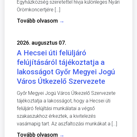
Egyházközség szeretettel hívja különleges Nyári
Örömkoncertjére […]
Tovább olvasom
→
2026. augusztus 07.
A Hecsei úti felüljáró
felújításáról tájékoztatja a
lakosságot Győr Megyei Jogú
Város Útkezelő Szervezete
Győr Megyei Jogú Város Útkezelő Szervezete
tájékoztatja a lakosságot, hogy a Hecsei úti
felüljáró felújítási munkálatai a végső
szakaszukhoz érkeztek, a kivitelezés
vasárnapig tart. Az aszfaltozási munkákat a […]
Tovább olvasom
→