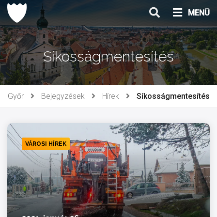
Ugrás
MENÜ
a
tartalomhoz
Síkosságmentesítés
Győr
Bejegyzések
Hírek
Síkosságmentesítés
VÁROSI HÍREK