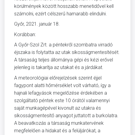
körülmények között hosszabb menetidővel kell
számolni, ezért célszerű hamarabb elindulni.
Győr, 2021. január 18.
Korábban:
A Győr-Szol Zrt. a péntekről szombatra virradó
éjszaka is folytatta az utak síkosságmentesítését.
A társaság teljes állománya gépi és kézi erővel
jelenleg is takarítja az utakat és a járdákat.
A meteorológiai előrejelzések szerint éjjel
fagypont alatti hőmérséklet volt várható, így a
hajnali lefagyások megelőzése érdekében a
szolgáltató péntek este 10 órától valamennyi
saját munkagépével kivonult az utakra és
síkosságmentesítő anyagot juttatott a burkolatra.
A beavatkozás a társaság munkatervének
megfelelően a hidakat és a felüljárókat, a