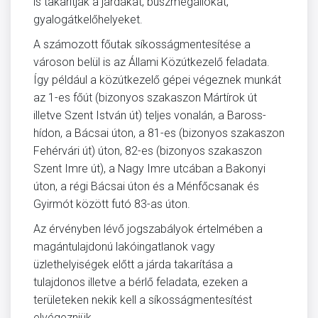
is takarítják a járdákat, buszmegállókat,
gyalogátkelőhelyeket.
A számozott főutak síkosságmentesítése a
városon belül is az Állami Közútkezelő feladata.
Így például a közútkezelő gépei végeznek munkát
az 1-es főút (bizonyos szakaszon Mártírok út
illetve Szent István út) teljes vonalán, a Baross-
hídon, a Bácsai úton, a 81-es (bizonyos szakaszon
Fehérvári út) úton, 82-es (bizonyos szakaszon
Szent Imre út), a Nagy Imre utcában a Bakonyi
úton, a régi Bácsai úton és a Ménfőcsanak és
Gyirmót között futó 83-as úton.
Az érvényben lévő jogszabályok értelmében a
magántulajdonú lakóingatlanok vagy
üzlethelyiségek előtt a járda takarítása a
tulajdonos illetve a bérlő feladata, ezeken a
területeken nekik kell a síkosságmentesítést
elvégezniük.