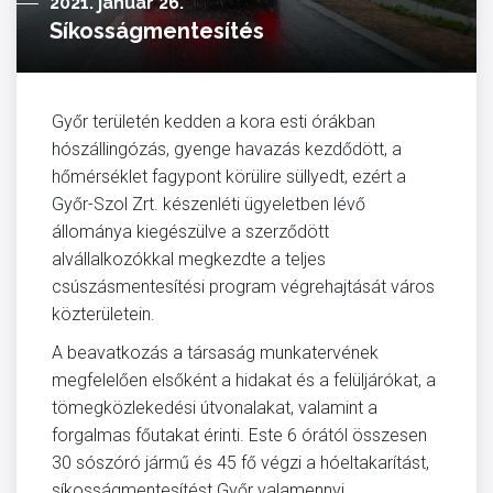
2021. január 26.
Síkosságmentesítés
Győr területén kedden a kora esti órákban
hószállingózás, gyenge havazás kezdődött, a
hőmérséklet fagypont körülire süllyedt, ezért a
Győr-Szol Zrt. készenléti ügyeletben lévő
állománya kiegészülve a szerződött
alvállalkozókkal megkezdte a teljes
csúszásmentesítési program végrehajtását város
közterületein.
A beavatkozás a társaság munkatervének
megfelelően elsőként a hidakat és a felüljárókat, a
tömegközlekedési útvonalakat, valamint a
forgalmas főutakat érinti. Este 6 órától összesen
30 sószóró jármű és 45 fő végzi a hóeltakarítást,
síkosságmentesítést Győr valamennyi