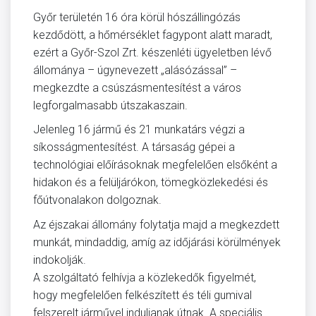
Győr területén 16 óra körül hószállingózás
kezdődött, a hőmérséklet fagypont alatt maradt,
ezért a Győr-Szol Zrt. készenléti ügyeletben lévő
állománya – úgynevezett „alásózással” –
megkezdte a csúszásmentesítést a város
legforgalmasabb útszakaszain.
Jelenleg 16 jármű és 21 munkatárs végzi a
síkosságmentesítést. A társaság gépei a
technológiai előírásoknak megfelelően elsőként a
hidakon és a felüljárókon, tömegközlekedési és
főútvonalakon dolgoznak.
Az éjszakai állomány folytatja majd a megkezdett
munkát, mindaddig, amíg az időjárási körülmények
indokolják.
A szolgáltató felhívja a közlekedők figyelmét,
hogy megfelelően felkészített és téli gumival
felszerelt járművel induljanak útnak. A speciális