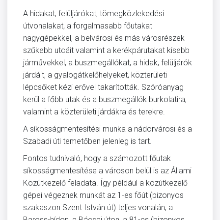
A hidakat, felüljárókat, tömegközlekedési
útvonalakat, a forgalmasabb főutakat
nagygépekkel, a belvárosi és más városrészek
szűkebb utcáit valamint a kerékpárutakat kisebb
járművekkel, a buszmegállókat, a hidak, felüljárók
járdáit, a gyalogátkelőhelyeket, közterületi
lépcsőket kézi erővel takarították. Szóróanyag
kerül a főbb utak és a buszmegállók burkolatira,
valamint a közterületi járdákra és terekre.
A síkosságmentesítési munka a nádorvárosi és a
Szabadi úti temetőben jelenleg is tart.
Fontos tudnivaló, hogy a számozott főutak
síkosságmentesítése a városon belül is az Állami
Közútkezelő feladata. Így például a közútkezelő
gépei végeznek munkát az 1-es főút (bizonyos
szakaszon Szent István út) teljes vonalán, a
Baross-hídon, a Bácsai úton, a 81-es (bizonyos