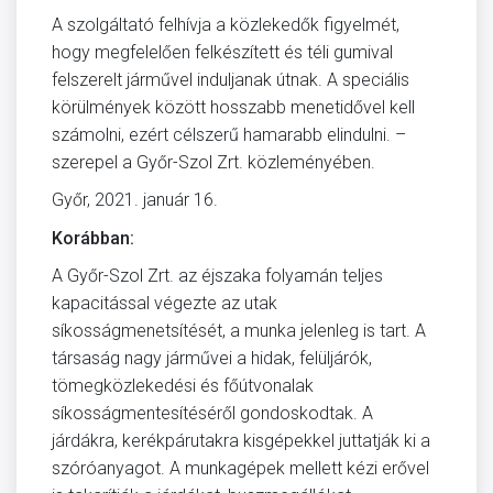
A szolgáltató felhívja a közlekedők figyelmét,
hogy megfelelően felkészített és téli gumival
felszerelt járművel induljanak útnak. A speciális
körülmények között hosszabb menetidővel kell
számolni, ezért célszerű hamarabb elindulni. –
szerepel a Győr-Szol Zrt. közleményében.
Győr, 2021. január 16.
Korábban:
A Győr-Szol Zrt. az éjszaka folyamán teljes
kapacitással végezte az utak
síkosságmenetsítését, a munka jelenleg is tart. A
társaság nagy járművei a hidak, felüljárók,
tömegközlekedési és főútvonalak
síkosságmentesítéséről gondoskodtak. A
járdákra, kerékpárutakra kisgépekkel juttatják ki a
szóróanyagot. A munkagépek mellett kézi erővel