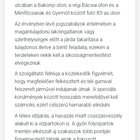
utcában a Bakonyi úton, a régi Bácsai úton és a
Ménfőcsanak és Gyirmót között futó 83-as úton.
Az érvényben lévő jogszabályok értelmében a
magántulajdonú lakóingatlanok vagy
üzlethelyiségek előtt a járda takarítása a
tulajdonos illetve a bérlő feladata, ezeken a
területeken nekik kell a síkosságmentesítést
elvégezniük.
A szolgáltató felhívja a közlekedők figyelmét,
hogy megfelelően felkészített és téli gumival
felszerelt járművel induljanak útnak. A speciális
körülmények között hosszabb menetidővel kell
számolni, ezért célszerű hamarabb elindulni.
A télies időjárás, a havazás miatt csúszásveszély
alakult ki a vízpartokon is. A győri folyópartok
mentén elkészült új szakaszok több pontján
figyelmeztető táblák jelzik a fokozott