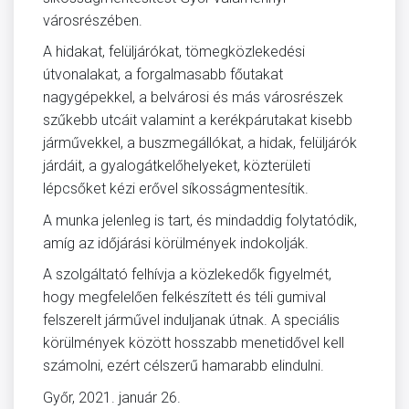
városrészében.
A hidakat, felüljárókat, tömegközlekedési
útvonalakat, a forgalmasabb főutakat
nagygépekkel, a belvárosi és más városrészek
szűkebb utcáit valamint a kerékpárutakat kisebb
járművekkel, a buszmegállókat, a hidak, felüljárók
járdáit, a gyalogátkelőhelyeket, közterületi
lépcsőket kézi erővel síkosságmentesítik.
A munka jelenleg is tart, és mindaddig folytatódik,
amíg az időjárási körülmények indokolják.
A szolgáltató felhívja a közlekedők figyelmét,
hogy megfelelően felkészített és téli gumival
felszerelt járművel induljanak útnak. A speciális
körülmények között hosszabb menetidővel kell
számolni, ezért célszerű hamarabb elindulni.
Győr, 2021. január 26.