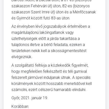
szakaszon Fehérvári út) úton, 82-es (bizonyos
szakaszon Szent Imre út) úton és a Ménfőcsanak
és Gyirmót között futó 83-as úton.
Az érvényben lévő jogszabályok értelmében a
magántulajdonú lakóingatlanok vagy
üzlethelyiségek előtt a járda takarítása a
tulajdonos illetve a bérlő feladata, ezeken a
területeken nekik kell a síkosságmentesítést
elvégezniük.
A szolgáltató felhívja a közlekedők figyelmét,
hogy megfelelően felkészített és téli gumival
felszerelt járművel induljanak útnak. A speciális
körülmények között hosszabb menetidővel kell
számolni, ezért célszerű hamarabb elindulni.
Győr, 2021. január 19.
Korábban: