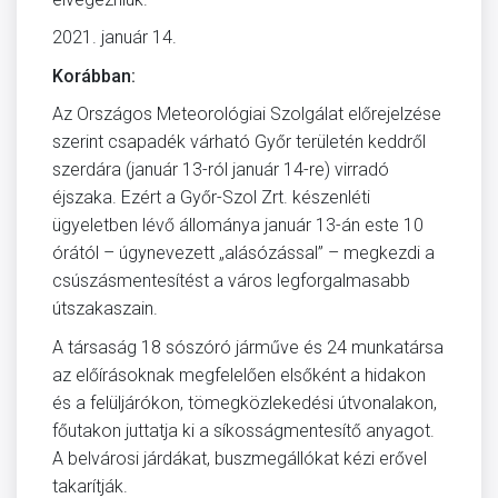
2021. január 14.
Korábban:
Az Országos Meteorológiai Szolgálat előrejelzése
szerint csapadék várható Győr területén keddről
szerdára (január 13-ról január 14-re) virradó
éjszaka. Ezért a Győr-Szol Zrt. készenléti
ügyeletben lévő állománya január 13-án este 10
órától – úgynevezett „alásózással” – megkezdi a
csúszásmentesítést a város legforgalmasabb
útszakaszain.
A társaság 18 sószóró járműve és 24 munkatársa
az előírásoknak megfelelően elsőként a hidakon
és a felüljárókon, tömegközlekedési útvonalakon,
főutakon juttatja ki a síkosságmentesítő anyagot.
A belvárosi járdákat, buszmegállókat kézi erővel
takarítják.