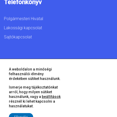
Telefonkönyv
Polgármesteri Hivatal
Lakossági kapcsolat
Sajtókapcsolat
© 2026 Győr Megyei Jogú Város • Minden jog fenntartva!
A weboldalon a minőségi
felhasználói élmény
érdekében sütiket használunk.
Ismerje meg tájékoztatónkat
arról, hogy milyen sütiket
használunk, vagy a
beállítások
résznél ki lehet kapcsolni a
használatukat.