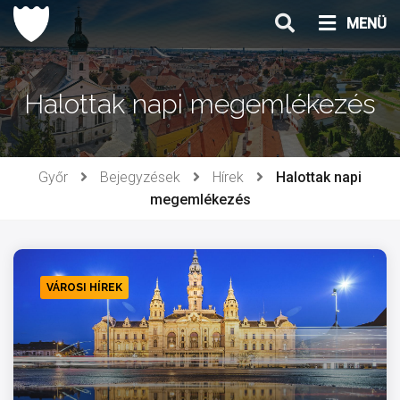
Ugrás
MENÜ
a
tartalomhoz
Halottak napi megemlékezés
Győr
Bejegyzések
Hírek
Halottak napi
megemlékezés
VÁROSI HÍREK