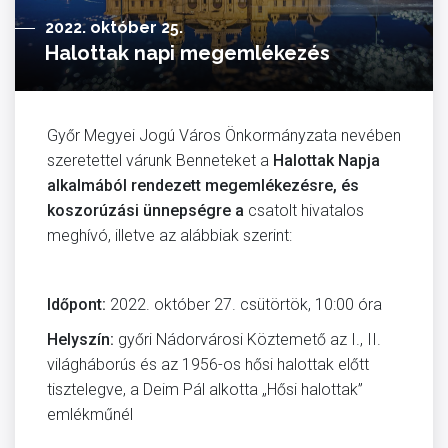
2022. október 25.
Halottak napi megemlékezés
Győr Megyei Jogú Város Önkormányzata nevében
szeretettel várunk Benneteket a
Halottak Napja
alkalmából rendezett megemlékezésre, és
koszorúzási ünnepségre a
csatolt hivatalos
meghívó, illetve az alábbiak szerint:
Időpont:
2022. október 27. csütörtök, 10:00 óra
Helyszín:
győri Nádorvárosi Köztemető az I., II.
világháborús és az 1956-os hősi halottak előtt
tisztelegve, a Deim Pál alkotta „Hősi halottak”
emlékműnél