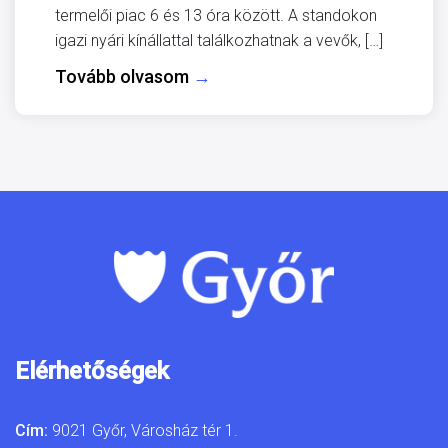
termelői piac 6 és 13 óra között. A standokon
igazi nyári kínállattal találkozhatnak a vevők, […]
Tovább olvasom
→
Elérhetőségek
Cím:
9021 Győr, Városház tér 1.