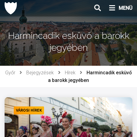
Ugrás
MENÜ
a
tartalomhoz
Harmincadik esküvő a barokk
jegyében
Győr
Bejegyzések
Hírek
Harmincadik esküvő
a barokk jegyében
VÁROSI HÍREK