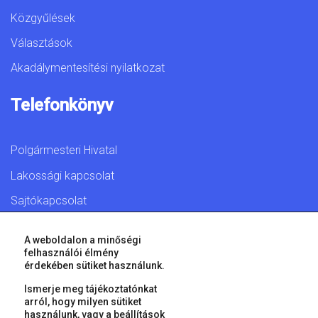
Közgyűlések
Választások
Akadálymentesítési nyilatkozat
Telefonkönyv
Polgármesteri Hivatal
Lakossági kapcsolat
Sajtókapcsolat
A weboldalon a minőségi
felhasználói élmény
érdekében sütiket használunk.
© 2026 Győr Megyei Jogú Város • Minden jog fenntartva!
Ismerje meg tájékoztatónkat
arról, hogy milyen sütiket
használunk, vagy a
beállítások