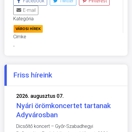
Facebook
Twitter
Pinterest
E-mail
Kategória
VÁROSI HÍREK
Címke
-
Friss híreink
2026. augusztus 07.
Nyári örömkoncertet tartanak
Adyvárosban
Dicsőítő koncert – Győr-Szabadhegyi