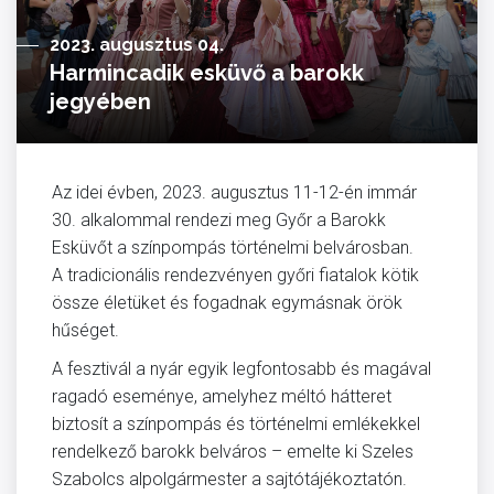
2023. augusztus 04.
Harmincadik esküvő a barokk
jegyében
Az idei évben, 2023. augusztus 11-12-én immár
30. alkalommal rendezi meg Győr a Barokk
Esküvőt a színpompás történelmi belvárosban.
A tradicionális rendezvényen győri fiatalok kötik
össze életüket és fogadnak egymásnak örök
hűséget.
A fesztivál a nyár egyik legfontosabb és magával
ragadó eseménye, amelyhez méltó hátteret
biztosít a színpompás és történelmi emlékekkel
rendelkező barokk belváros – emelte ki Szeles
Szabolcs alpolgármester a sajtótájékoztatón.