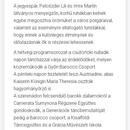
A jegyespár, Pelcézder Lili és Imre Martin
látványos menyegzőn, korhű ruhákban kelnek
egybe megosztva örömüket a város polgáraival,
valamint az eseményre ellátogató turistákkal,
hogy ennek a különleges élménynek és
időutazásnak ők is részesei lehessenek.
A hétvégi programsorozat a csütörtöki nulladik
napon táncházzal várja az érdeklődőket, melyen
közreműködik a Győri Barocco Csoport.
A pénteki napon tiszteletét teszi Austriadine, alias
Kaiserin Königin Maria Theresia osztrák
hagyományőrző is.
A szerenádon felcsendülő barokk dallamokról a
Camerata Sumynona Régizene Együttes
gondoskodik, a Generációk táncbemutatóját
pedig a Barocco csoport, a Kisalföldi
Táncegyüttes és a Grácia Művészeti Iskola