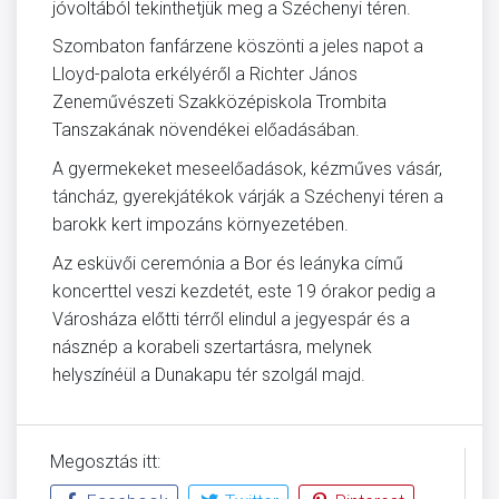
jóvoltából tekinthetjük meg a Széchenyi téren.
Szombaton fanfárzene köszönti a jeles napot a
Lloyd-palota erkélyéről a Richter János
Zeneművészeti Szakközépiskola Trombita
Tanszakának növendékei előadásában.
A gyermekeket meseelőadások, kézműves vásár,
táncház, gyerekjátékok várják a Széchenyi téren a
barokk kert impozáns környezetében.
Az esküvői ceremónia a Bor és leányka című
koncerttel veszi kezdetét, este 19 órakor pedig a
Városháza előtti térről elindul a jegyespár és a
násznép a korabeli szertartásra, melynek
helyszínéül a Dunakapu tér szolgál majd.
Megosztás itt: