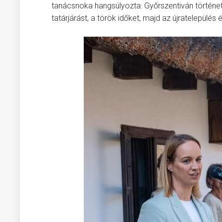
tanácsnoka hangsúlyozta: Győrszentiván történet
tatárjárást, a török időket, majd az újratelepülés é