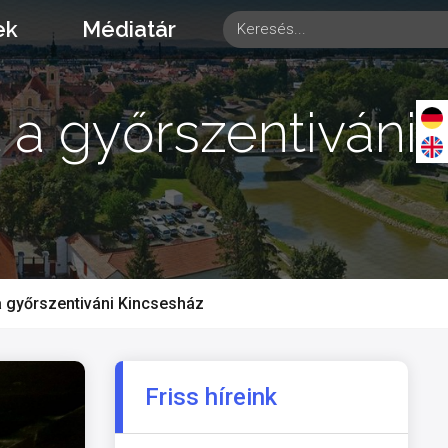
ek
Médiatár
 a győrszentiváni
 a győrszentiváni Kincsesház
Friss híreink