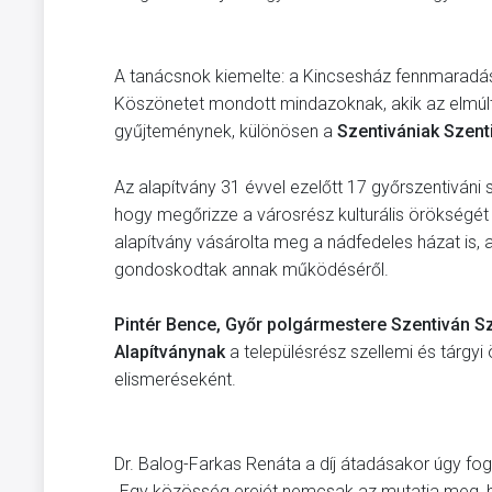
A tanácsnok kiemelte: a Kincsesház fennmaradás
Köszönetet mondott mindazoknak, akik az elmúlt 
gyűjteménynek, különösen a
Szentivániak Szent
Az alapítvány 31 évvel ezelőtt 17 győrszentiváni s
hogy megőrizze a városrész kulturális örökségé
alapítvány vásárolta meg a nádfedeles házat is, 
gondoskodtak annak működéséről.
Pintér Bence, Győr polgármestere Szentiván Sz
Alapítványnak
a településrész szellemi és tárg
elismeréseként.
Dr. Balog-Farkas Renáta a díj átadásakor úgy fo
„Egy közösség erejét nemcsak az mutatja meg, ho