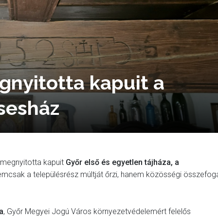
gnyitotta kapuit a
csesház
 megnyitotta kapuit
Győr első és egyetlen tájháza, a
nemcsak a településrész múltját őrzi, hanem közösségi összefog
a
, Győr Megyei Jogú Város környezetvédelemért felelős