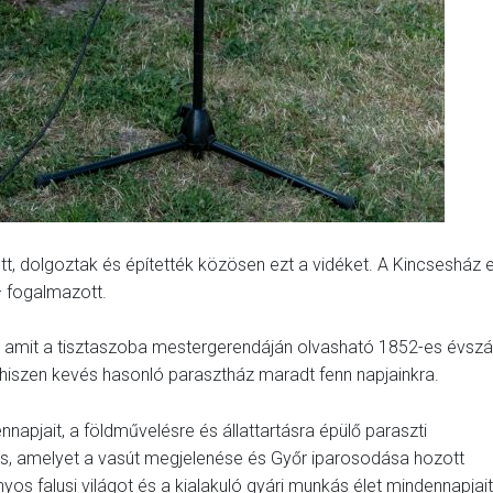
tt, dolgoztak és építették közösen ezt a vidéket. A Kincsesház 
– fogalmazott.
t, amit a tisztaszoba mestergerendáján olvasható 1852-es évsz
l, hiszen kevés hasonló parasztház maradt fenn napjainkra.
nnapjait, a földművelésre és állattartásra épülő paraszti
t is, amelyet a vasút megjelenése és Győr iparosodása hozott
os falusi világot és a kialakuló gyári munkás élet mindennapjait