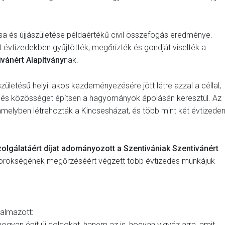
a és újjászületése példaértékű civil összefogás eredménye.
évtizedekben gyűjtötték, megőrizték és gondját viselték a
ivánért Alapítvány
nak.
zületésű helyi lakos kezdeményezésére jött létre azzal a céllal,
t és közösséget építsen a hagyományok ápolásán keresztül. Az
amelyben létrehozták a Kincsesházat, és több mint két évtizeden
olgálatáért díjat adományozott a Szentivániak Szentivánért
yi örökségének megőrzéséért végzett több évtizedes munkájuk
galmazott:
gyan épít új dolgokat, hanem az is, hogyan vigyáz arra, amit