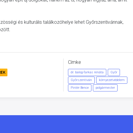
össégi és kulturális találkozóhelye lehet Győrszentivánnak,
zött.
Címke
REK
dr. balog-farkas renáta
Győr
Győrszentiván
környezetvédelem
Pintér Bence
polgármester