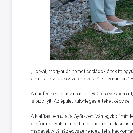
„Horvát, magyar és német családok éltek itt együ
a múltat, ezt az összetartozást őrzi számunkra” 
A nádfedeles tájház már az 1850-es években áll
is bizonyít. Az épület különleges értéket képvise
A kiállítás bemutatja Győrszentiván egykori minde
életformát, valamint azt a társadalmi átalakulás
magával. A tájház egyszerre idézi fel a hagyomány