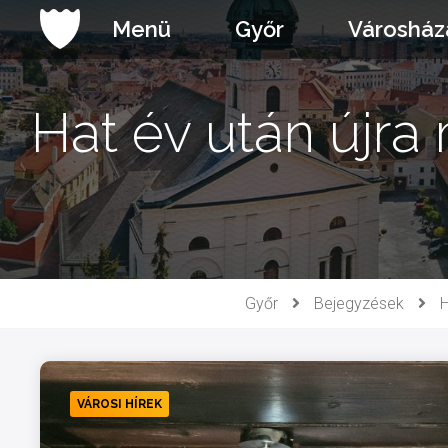
Ugrás
Menü
Győr
Városház
a
tartalomhoz
Hat év után újra
Győr
Bejegyzések
H
VÁROSI HÍREK