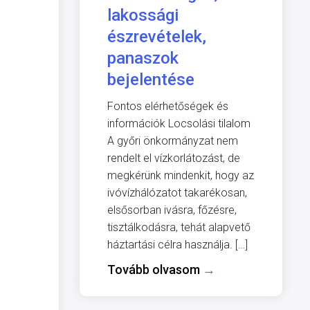
lakossági
észrevételek,
panaszok
bejelentése
Fontos elérhetőségek és
információk Locsolási tilalom
A győri önkormányzat nem
rendelt el vízkorlátozást, de
megkérünk mindenkit, hogy az
ivóvízhálózatot takarékosan,
elsősorban ivásra, főzésre,
tisztálkodásra, tehát alapvető
háztartási célra használja. […]
Tovább olvasom
→