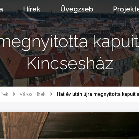
a
Hírek
Üvegzseb
Projekt
 megnyitotta kapuit
Kincsesház
írek
Városi Hírek
Hat év után újra megnyitotta kapuit