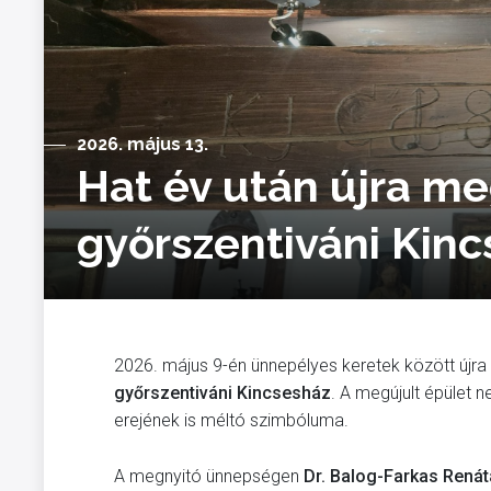
2026. május 13.
Hat év után újra me
győrszentiváni Kin
2026. május 9-én ünnepélyes keretek között újra
győrszentiváni Kincsesház
. A megújult épület 
erejének is méltó szimbóluma.
A megnyitó ünnepségen
Dr. Balog-Farkas Renát