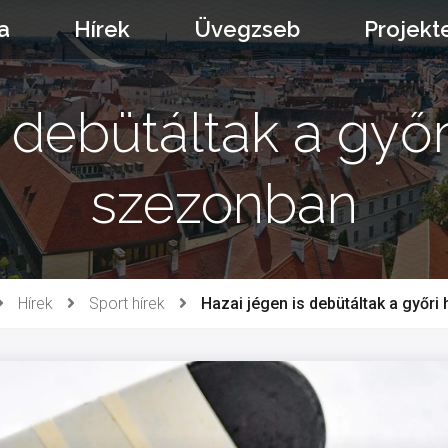
a
Hírek
Üvegzseb
Projekt
 debütáltak a győr
szezonban
Hírek
Sport hírek
Hazai jégen is debütáltak a győri