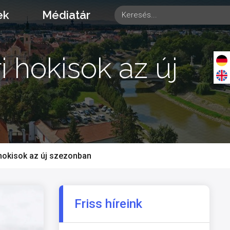
ek
Médiatár
i hokisok az új
 hokisok az új szezonban
Friss híreink