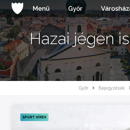
Ugrás
Menü
Győr
Városház
a
tartalomhoz
Hazai jégen is
Győr
Bejegyzések
SPORT HÍREK