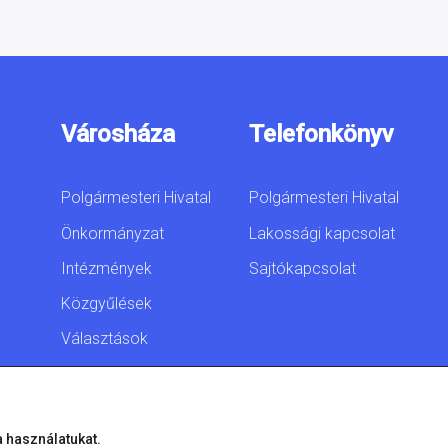
Városháza
Telefonkönyv
Polgármesteri Hivatal
Polgármesteri Hivatal
Önkormányzat
Lakossági kapcsolat
Intézmények
Sajtókapcsolat
Közgyűlések
Választások
Akadálymentesítési
nyilatkozat
a használatukat.