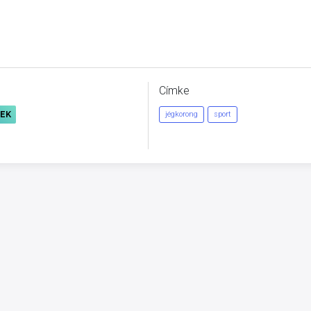
Címke
REK
jégkorong
sport