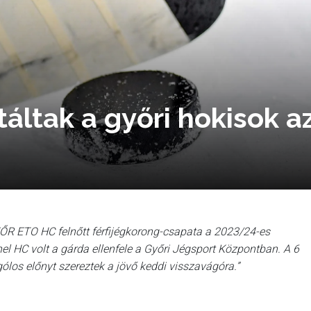
áltak a győri hokisok az
ŐR ETO HC felnőtt férfijégkorong-csapata a 2023/24-es
 HC volt a gárda ellenfele a Győri Jégsport Központban. A 6
tgólos előnyt szereztek a jövő keddi visszavágóra.”