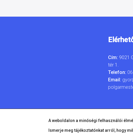
Elérhet
Cím:
9021 G
tér 1.
Telefon:
06
Email:
gyor
polgarmest
A weboldalon a minőségi felhasználói élmé
Ismerje meg tájékoztatónkat arról, hogy mi