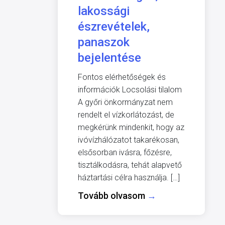
lakossági
észrevételek,
panaszok
bejelentése
Fontos elérhetőségek és
információk Locsolási tilalom
A győri önkormányzat nem
rendelt el vízkorlátozást, de
megkérünk mindenkit, hogy az
ivóvízhálózatot takarékosan,
elsősorban ivásra, főzésre,
tisztálkodásra, tehát alapvető
háztartási célra használja. […]
Tovább olvasom
→