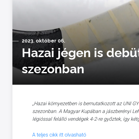
2023. október 06.
Hazai jégen is debüt
szezonban
„Hazai környezetben is bemutatkozott az UNI GY
szezonban. A Magyar Kupában a jászberényi Lehel
légióssal felálló vendégek 4-2-re győztek, így ké
A teljes cikk itt olvasható