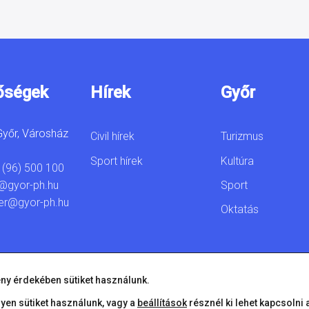
őségek
Hírek
Győr
yőr, Városház
Civil hírek
Turizmus
Sport hírek
Kultúra
 (96) 500 100
Sport
@gyor-ph.hu
er@gyor-ph.hu
Oktatás
ny érdekében sütiket használunk.
lyen sütiket használunk, vagy a
beállítások
résznél ki lehet kapcsolni 