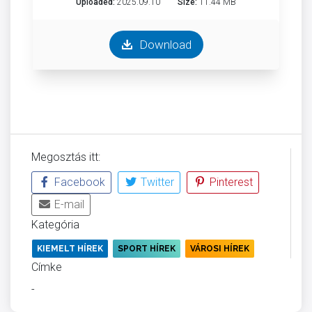
Uploaded:
2025.09.10
Size:
11.44 MB
Download
Megosztás itt:
Facebook
Twitter
Pinterest
E-mail
Kategória
KIEMELT HÍREK
SPORT HÍREK
VÁROSI HÍREK
Címke
-