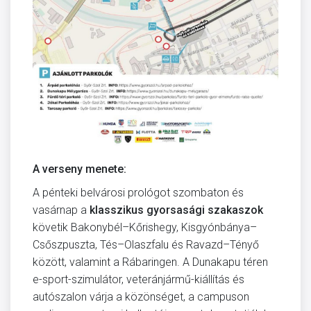
A verseny menete:
A pénteki belvárosi prológot szombaton és
vasárnap a
klasszikus gyorsasági szakaszok
követik Bakonybél–Kőrishegy, Kisgyónbánya–
Csőszpuszta, Tés–Olaszfalu és Ravazd–Tényő
között, valamint a Rábaringen. A Dunakapu téren
e-sport-szimulátor, veteránjármű-kiállítás és
autószalon várja a közönséget, a campuson