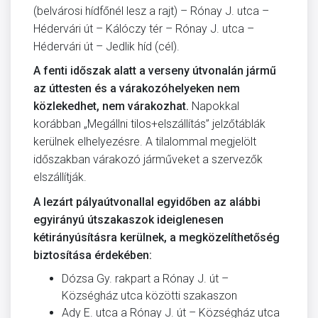
(belvárosi hídfőnél lesz a rajt) – Rónay J. utca –
Hédervári út – Kálóczy tér – Rónay J. utca –
Hédervári út – Jedlik híd (cél).
A fenti időszak alatt a verseny útvonalán jármű
az úttesten és a várakozóhelyeken nem
közlekedhet, nem várakozhat.
Napokkal
korábban „Megállni tilos+elszállítás” jelzőtáblák
kerülnek elhelyezésre. A tilalommal megjelölt
időszakban várakozó járműveket a szervezők
elszállítják.
A lezárt pályaútvonallal egyidőben az alábbi
egyirányú útszakaszok ideiglenesen
kétirányúsításra kerülnek, a megközelíthetőség
biztosítása érdekében:
Dózsa Gy. rakpart a Rónay J. út –
Községház utca közötti szakaszon
Ady E. utca a Rónay J. út – Községház utca