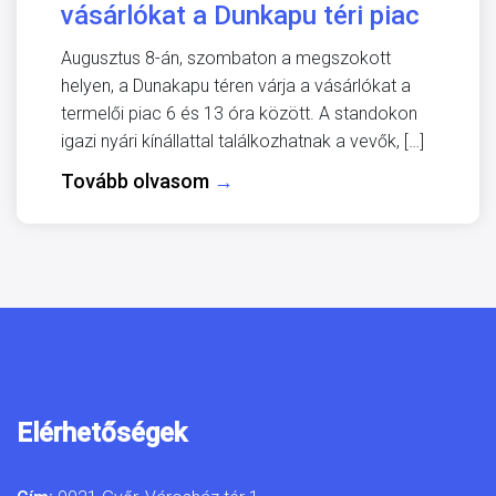
vásárlókat a Dunkapu téri piac
Augusztus 8-án, szombaton a megszokott
helyen, a Dunakapu téren várja a vásárlókat a
termelői piac 6 és 13 óra között. A standokon
igazi nyári kínállattal találkozhatnak a vevők, […]
Tovább olvasom
→
Elérhetőségek