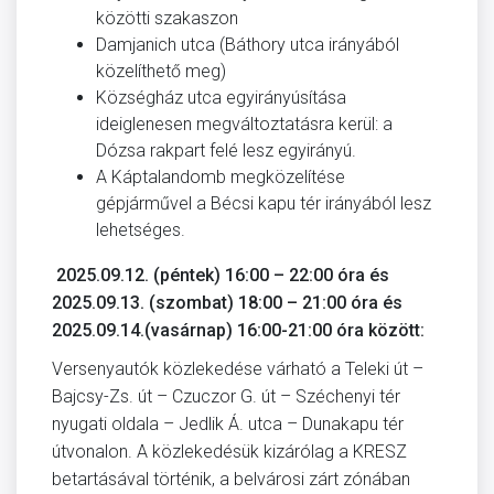
közötti szakaszon
Damjanich utca (Báthory utca irányából
közelíthető meg)
Községház utca egyirányúsítása
ideiglenesen megváltoztatásra kerül: a
Dózsa rakpart felé lesz egyirányú.
A Káptalandomb megközelítése
gépjárművel a Bécsi kapu tér irányából lesz
lehetséges.
2025.09.12. (péntek) 16:00 – 22:00 óra és
2025.09.13. (szombat) 18:00 – 21:00 óra és
2025.09.14.(vasárnap) 16:00-21:00 óra között:
Versenyautók közlekedése várható a Teleki út –
Bajcsy-Zs. út – Czuczor G. út – Széchenyi tér
nyugati oldala – Jedlik Á. utca – Dunakapu tér
útvonalon. A közlekedésük kizárólag a KRESZ
betartásával történik, a belvárosi zárt zónában