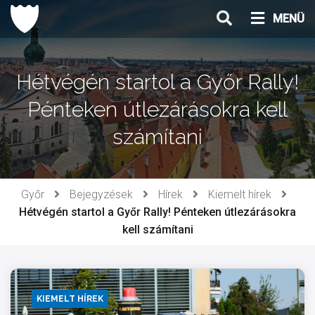
Ugrás
MENÜ
a
tartalomhoz
Hétvégén startol a Győr Rally!
Pénteken útlezárásokra kell
számítani
Győr
Bejegyzések
Hírek
Kiemelt hírek
Hétvégén startol a Győr Rally! Pénteken útlezárásokra
kell számítani
KIEMELT HÍREK