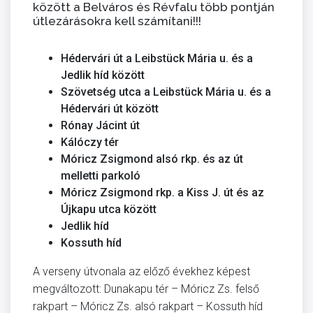
között a Belváros és Révfalu több pontján
útlezárásokra kell számítani!!!
Hédervári út a Leibstück Mária u. és a
Jedlik híd között
Szövetség utca a Leibstück Mária u. és a
Hédervári út között
Rónay Jácint út
Kálóczy tér
Móricz Zsigmond alsó rkp. és az út
melletti parkoló
Móricz Zsigmond rkp. a Kiss J. út és az
Újkapu utca között
Jedlik híd
Kossuth híd
A verseny útvonala az előző évekhez képest
megváltozott: Dunakapu tér – Móricz Zs. felső
rakpart – Móricz Zs. alsó rakpart – Kossuth híd