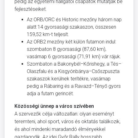
pedig az egyetemi hallgatói csapatok mutatják be
fejlesztéseiket.
Az ORB/ORC és Historic mezőny három nap
alatt 14 gyorsasági szakaszon, összesen
159,52 km-t teljesít.
Az ORB2 mezőny két külön futamon indul:
szombaton 8 gyorsasági (87,60 km),
vasárnap 6 gyorsasági (71,91 km) vár rájuk.
Szombaton a Bakonybél–Kőrishegy, a Tés–
Olaszfalu és a Kisgyónbánya–Csőszpuszta
szakaszok kerülnek terítékre, vasárnap
pedig a Rábaring és a Ravazd–Tényő gyors
adja a futam gerincét.
Közösségi ünnep a város szívében
A szervezők célja változatlan: olyan eseményt
teremteni, ahol sport, város és oktatás találkozik,
és ahol mindenki maradandó élményekkel
gazdagodik. Az idei Győr Rally hosszabb,