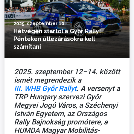
2025. szeptember 10.
Hétvégén startol a Győr Rally!
Pénteken útlezárásokra kell
számítani
2025. szeptember 12–14. között
ismét megrendezik a
III. WHB Győr Rallyt
. A versenyt a
TRP Hungary szervezi Győr
Megyei Jogú Város, a Széchenyi
István Egyetem, az Országos
Rally Bajnokság promótere, a
HUMDA Magyar Mobilitás-