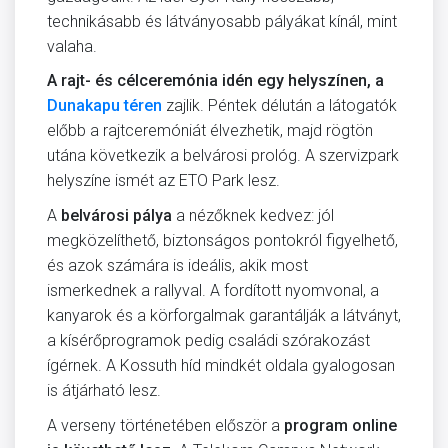
technikásabb és látványosabb pályákat kínál, mint
valaha.
A rajt- és célceremónia idén egy helyszínen, a
Dunakapu téren
zajlik. Péntek délután a látogatók
előbb a rajtceremóniát élvezhetik, majd rögtön
utána következik a belvárosi prológ. A szervizpark
helyszíne ismét az ETO Park lesz.
A
belvárosi pálya
a nézőknek kedvez: jól
megközelíthető, biztonságos pontokról figyelhető,
és azok számára is ideális, akik most
ismerkednek a rallyval. A fordított nyomvonal, a
kanyarok és a körforgalmak garantálják a látványt,
a kísérőprogramok pedig családi szórakozást
ígérnek. A Kossuth híd mindkét oldala gyalogosan
is átjárható lesz.
A verseny történetében először a
program online