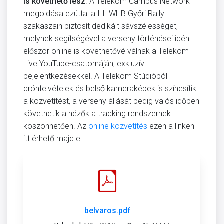
is követhető lesz
. A Telekom Campus Network
megoldása ezúttal a III. WHB Győri Rally
szakaszain biztosít dedikált sávszélességet,
melynek segítségével a verseny történései idén
először online is követhetővé válnak a Telekom
Live YouTube-csatornáján, exkluzív
bejelentkezésekkel. A Telekom Stúdióból
drónfelvételek és belső kameraképek is színesítik
a közvetítést, a verseny állását pedig valós időben
követhetik a nézők a tracking rendszernek
köszönhetően. Az
online közvetítés
ezen a linken
itt érhető majd el:
belvaros.pdf