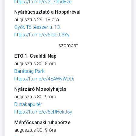
https://fb.me/e/2L7d5d8ze
Nyárbúcsúztató a Hoppáréval
augusztus 29. 18 óra
Győr, Töltésszer u. 13.
https://fb.me/e/5iGct03Yy
szombat
ETO 1. Családi Nap
augusztus 30. 8 óra
Barátság Park
https://fb.me/e/4EAWyWDDj
Nyárzáró Mosolyhajtás
augusztus 30. 9 óra
Dunakapu tér
https://fb.me/e/5cRHckJ5y
Ménfőcsanaki ruhabörze
augusztus 30. 9 óra