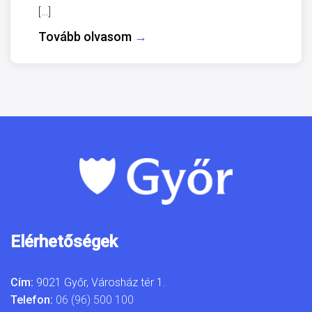
[…]
Tovább olvasom
→
Elérhetőségek
Cím:
9021 Győr, Városház tér 1.
Telefon:
06 (96) 500 100