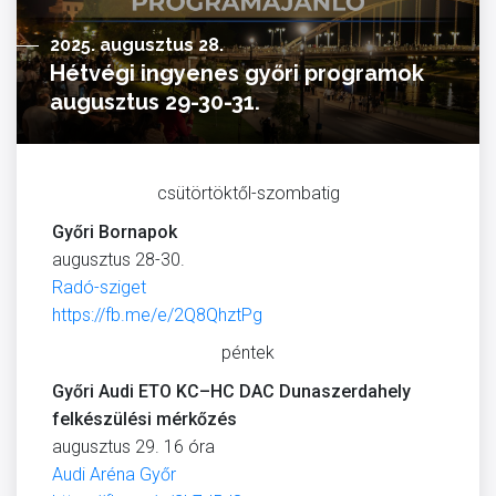
2025. augusztus 28.
Hétvégi ingyenes győri programok
augusztus 29-30-31.
csütörtöktől-szombatig
Győri Bornapok
augusztus 28-30.
Radó-sziget
https://fb.me/e/2Q8QhztPg
péntek
Győri Audi ETO KC–HC DAC Dunaszerdahely
felkészülési mérkőzés
augusztus 29. 16 óra
Audi Aréna Győr