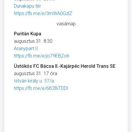
Dunakapu tér
https://fb.me/e/3mWA0GzlZ
vasárnap
Puritán Kupa
augusztus 31. 8:30
Aranypart II.
https://fb.me/e/jo79EBZoh
Üstökös FC Bácsa II.-Kajárpéc Herold Trans SE
augusztus 31. 17 óra
István király u. 57/a
https://fb.me/e/6B2BiTDDl