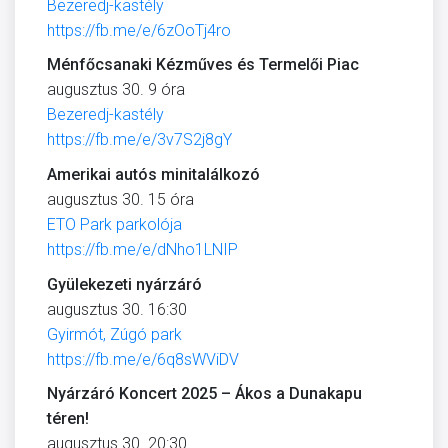
Bezeredj-kastély
https://fb.me/e/6zOoTj4ro
Ménfőcsanaki Kézműves és Termelői Piac
augusztus 30. 9 óra
Bezeredj-kastély
https://fb.me/e/3v7S2j8gY
Amerikai autós minitalálkozó
augusztus 30. 15 óra
ETO Park parkolója
https://fb.me/e/dNho1LNIP
Gyülekezeti nyárzáró
augusztus 30. 16:30
Gyirmót, Zúgó park
https://fb.me/e/6q8sWViDV
Nyárzáró Koncert 2025 – Ákos a Dunakapu
téren!
augusztus 30. 20:30