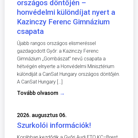
országos döntőjén –
honvédelmi különdíjat nyert a
Kazinczy Ferenc Gimnázium
csapata
Újabb rangos országos elismeréssel
gazdagodott Győr: a Kazinczy Ferenc
Gimnázium „Gombászat” nevű csapata a
hétvégén elnyerte a Honvédelmi Minisztérium
különdíját a CanSat Hungary országos döntőjén.
A CanSat Hungary […]
Tovább olvasom
→
2026. augusztus 06.
Szurkolói információk!
Korábban kezdődik a Győri Audi ETO KC–Brest