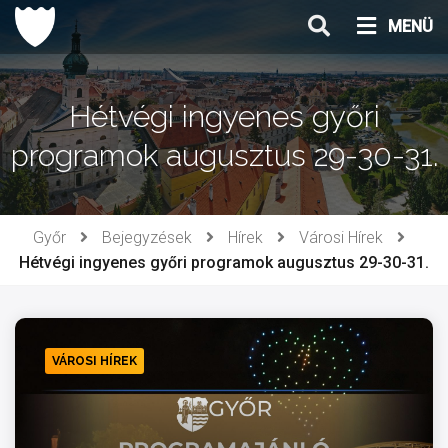
Ugrás
MENÜ
a
tartalomhoz
Hétvégi ingyenes győri
programok augusztus 29-30-31.
Győr
Bejegyzések
Hírek
Városi Hírek
Hétvégi ingyenes győri programok augusztus 29-30-31.
VÁROSI HÍREK