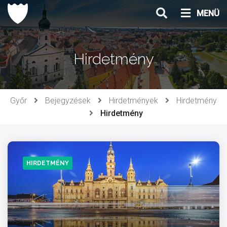
Ugrás
MENÜ
a
tartalomhoz
Hirdetmény
Győr
Bejegyzések
Hirdetmények
Hirdetmény
Hirdetmény
HIRDETMÉNY