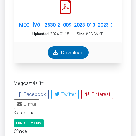
MEGHÍVÓ - 2530-2 -009_2023-010_2023-011.PDF
Uploaded:
2024.01.15
Size:
803.36 KB
Download
Megosztás itt:
Facebook
Twitter
Pinterest
E-mail
Kategória
HIRDETMÉNY
Címke