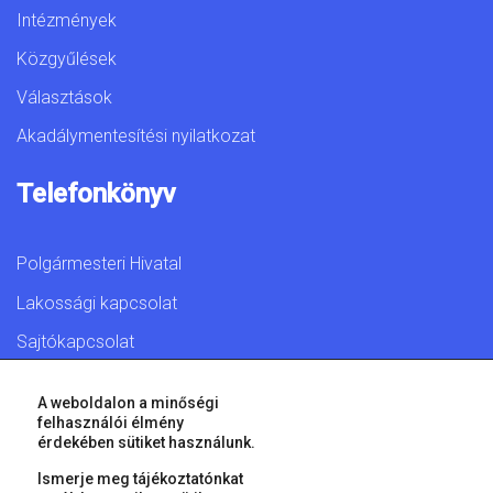
Intézmények
Közgyűlések
Választások
Akadálymentesítési nyilatkozat
Telefonkönyv
Polgármesteri Hivatal
Lakossági kapcsolat
Sajtókapcsolat
A weboldalon a minőségi
felhasználói élmény
érdekében sütiket használunk.
© 2026 Győr Megyei Jogú Város • Minden jog fenntartva!
Ismerje meg tájékoztatónkat