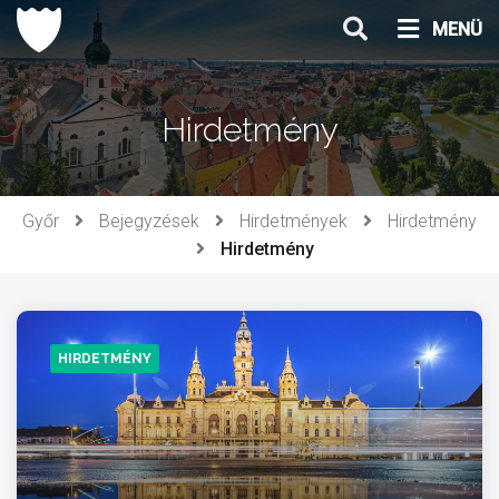
Ugrás
MENÜ
a
tartalomhoz
Hirdetmény
Győr
Bejegyzések
Hirdetmények
Hirdetmény
Hirdetmény
HIRDETMÉNY