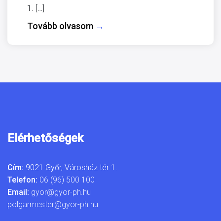
1. […]
Tovább olvasom
→
Elérhetőségek
Cím:
9021 Győr, Városház tér 1.
Telefon:
06 (96) 500 100
Email:
gyor@gyor-ph.hu
polgarmester@gyor-ph.hu