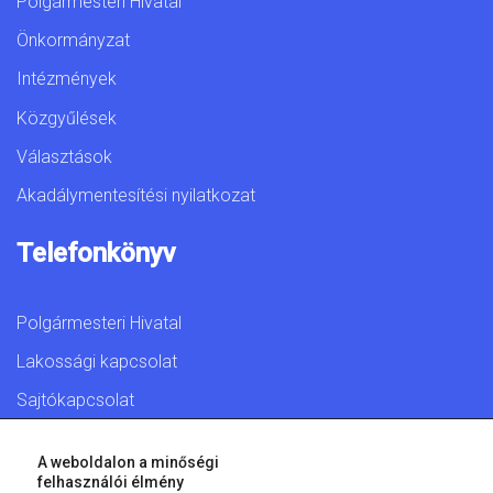
Polgármesteri Hivatal
Önkormányzat
Intézmények
Közgyűlések
Választások
Akadálymentesítési nyilatkozat
Telefonkönyv
Polgármesteri Hivatal
Lakossági kapcsolat
Sajtókapcsolat
A weboldalon a minőségi
felhasználói élmény