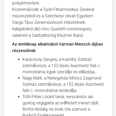
polgármestere.
Közreműködik a Győri Filharmonikus Zenekar
művészeiből és a Széchenyi István Egyetem
Varga Tibor Zeneművészeti Intézetének
hallgatóiból álló Vivo Quartett vonósnégyes,
valamint a Sabbathsong Klezmer Band.
Az emléknap alkalmából hárman Mensch-díjban
részesülnek:
Karácsony Gergely, a Karinthy Színház
színművésze, a 152 lépés Auschwitz felé c.
monodráma egyik szerzője és előadója,
Nagy Márk, a Nyíregyházi Móricz Zsigmond
Színház színművésze, a 152 lépés Auschwitz
felé c. monodráma rendezője,
Tóth Péter Lóránt tanár, versvándor, aki
gyalog végigjárta az erőltetett menet útját
Bortól Abdáig, és évek óta szervezi a
Radnóti Emlékmenetet.