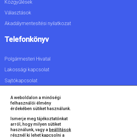
Közgyűlések
Választások
Akadálymentesítési nyilatkozat
Telefonkönyv
Polgármesteri Hivatal
Lakossági kapcsolat
Sajtókapcsolat
A weboldalon a minőségi
felhasználói élmény
érdekében sütiket használunk.
© 2026 Győr Megyei Jogú Város • Minden jog fenntartva!
Ismerje meg tájékoztatónkat
arról, hogy milyen sütiket
használunk, vagy a
beállítások
résznél ki lehet kapcsolni a