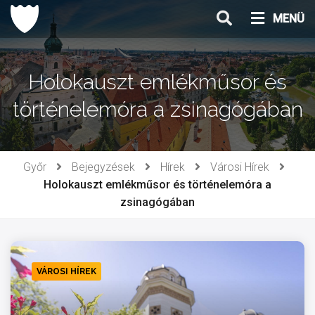
Ugrás
MENÜ
a
tartalomhoz
Holokauszt emlékműsor és
történelemóra a zsinagógában
Győr
Bejegyzések
Hírek
Városi Hírek
Holokauszt emlékműsor és történelemóra a
zsinagógában
VÁROSI HÍREK