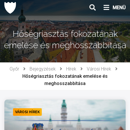
Ugrás
MENÜ
a
tartalomhoz
Hőségriasztás fokozatának
emelése és meghosszabbítása
Győr
Bejegyzések
Hírek
Városi Hírek
Hőségriasztás fokozatának emelése és
meghosszabbítása
VÁROSI HÍREK