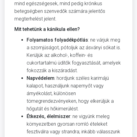
mind egészségesek, mind pedig krónikus
betegségben szenvedők számára jelentős
megterhelést jelent.
Mit tehetünk a kánikula ellen?
Folyamatos folyadékpótlás
: ne várjuk meg
a szomjúságot, pótoljuk az ásványi sókat is.
Kerüljük az alkohol-, koffein- és
cukortartalmú üdítők fogyasztását, amelyek
fokozzák a kiszáradást.
Napvédelem
: hordjunk széles karimájú
kalapot, használjunk napernyőt vagy
árnyékolást, különösen
tömegrendezvényeken, hogy elkerüljük a
hőgutát és hőkimerülést.
Étkezés, élelmiszer
: ne vigyünk meleg
környezetben gyorsan romló ételeket
fesztiválra vagy strandra; inkább válasszunk