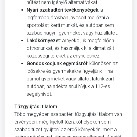
hűtést nem igénylő alternatívákat.
Nyári szabadtéri tevékenységek
: a
legforróbb órákban javasolt mellőzni a
sportolást, kerti munkát, és autóban sem
szabad hagyni gyermeket vagy háziállatot.
Lakókörnyezet
: árnyékoljuk megfelelően
otthonunkat, és használjuk ki a klimatizált
közösségi tereket az enyhüléshez.
Gondoskodjunk egymásról
: különösen az
idősekre és gyermekekre figyeljünk – ha
bárhol gyermeket vagy állatot látunk zárt
autóban, haladéktalanul hívjuk a 112-es
segélyhívót.
Tűzgyújtási tilalom
Több megyében szabadtéri tűzgyújtási tilalom van
érvényben: még kijelölt tűzrakóhelyeken sem
szabad tüzet gyújtani az erdő környékén, mert a