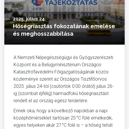
2025. július 24.
Hőségriasztás fokozatának emelése
és meghosszabbítása
A Nemzeti Népegészségügyi és Gyógyszerészeti
Központ és a Belügyminisztérium Országos
Katasztrófavédelmi Főigazgatóságának közös
közleménye szerint az Országos Tisztifőorvos
2025. július 24-tól (csütörtök 0:00 órától) július 26-
ig (szombat éjfélig) harmadfokú hőségriasztást
rendelt el az ország egész területére.
Ennek oka, hogy a következő napokban a napi
középhőmérséklet tartósan 25 °C fölé emelkedik,
egyes helyeken akár 27 °C fölé is – a hőség tehát