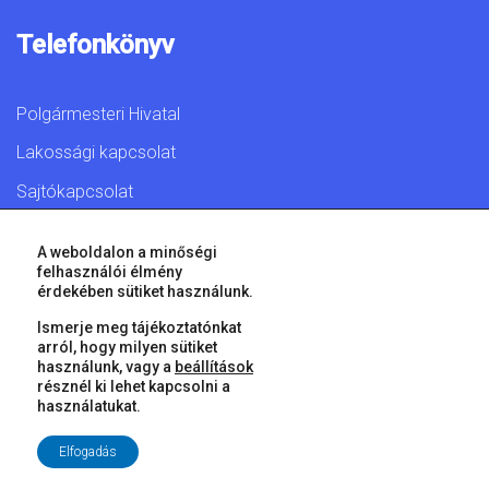
Telefonkönyv
Polgármesteri Hivatal
Lakossági kapcsolat
Sajtókapcsolat
A weboldalon a minőségi
felhasználói élmény
érdekében sütiket használunk.
© 2026 Győr Megyei Jogú Város • Minden jog fenntartva!
Ismerje meg tájékoztatónkat
arról, hogy milyen sütiket
használunk, vagy a
beállítások
résznél ki lehet kapcsolni a
használatukat.
Elfogadás