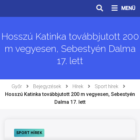
Ugrás
MENÜ
a
tartalomhoz
Hosszú Katinka továbbjutott 200
m vegyesen, Sebestyén Dalma
17. lett
Győr
Bejegyzések
Hírek
Sport hírek
Hosszú Katinka továbbjutott 200 m vegyesen, Sebestyén
Dalma 17. lett
SPORT HÍREK