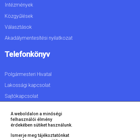
Intézmények
Közgyűlések
Választások
Akadálymentesítési nyilatkozat
Telefonkönyv
Polgármesteri Hivatal
Lakossági kapcsolat
Sajtókapcsolat
A weboldalon a minőségi
felhasználói élmény
érdekében sütiket használunk.
© 2026 Győr Megyei Jogú Város • Minden jog fenntartva!
Ismerje meg tájékoztatónkat