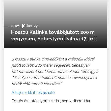
2021. július 27.
Hosszú Katinka továbbjutott 200 m
vegyesen, Sebestyén Dalma 17. lett
„Hosszú Katinka címvédőként a második idővel
jutott tovább 200 méter vegyesen, Sebestyén
Dalma viszont pont lemaradt az elődöntőről, így a
17. helyen zárt a tokiói olimpia úszóversenyeinek
hétfői előfutamait követően.”
A teljes cikk itt olvasható
Forrás és fotó: gyorplusz.hu, nemzetisport.hu