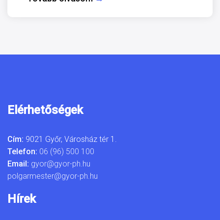
Elérhetőségek
Cím:
9021 Győr, Városház tér 1.
Telefon:
06 (96) 500 100
Email:
gyor@gyor-ph.hu
polgarmester@gyor-ph.hu
Hírek