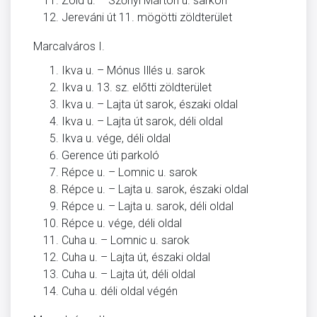
Zöld u. – Szőnyi Márton u. sarkon
Jereváni út 11. mögötti zöldterület
Marcalváros I.
Ikva u. – Mónus Illés u. sarok
Ikva u. 13. sz. előtti zöldterület
Ikva u. – Lajta út sarok, északi oldal
Ikva u. – Lajta út sarok, déli oldal
Ikva u. vége, déli oldal
Gerence úti parkoló
Répce u. – Lomnic u. sarok
Répce u. – Lajta u. sarok, északi oldal
Répce u. – Lajta u. sarok, déli oldal
Répce u. vége, déli oldal
Cuha u. – Lomnic u. sarok
Cuha u. – Lajta út, északi oldal
Cuha u. – Lajta út, déli oldal
Cuha u. déli oldal végén