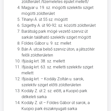
zöldterület /tízemeletes épület mellett/
Magyar u. 19. sz. mögötti szelektív sziget
mögötti zöldterület
Tihanyi Á. út 55 sz. mögött
Szigethy A. út 90-92. sz. közötti zöldterület
Barátság park mögé vezető szerviz út
sarkán található szelektív sziget mögött
Földes Gábor u. 9. sz. mellet
Bán A. utcai belső szerviz úton, a játszótér
felőli zöldterületen
Ifjúság krt. 38. sz. mellett
Ifjúság krt. 63. sz. melletti szelektív sziget
mellett
Ifjúság krt. – Kodály Zoltán u. sarok,
szelektív sziget előtti zöldterületen
Kodály Z. út 2. sz. előtt, a Kuopió park
délkeleti sarka
Kodály Z. út – Földes Gábor út sarok, a
Kuopio park északnyugati sarka