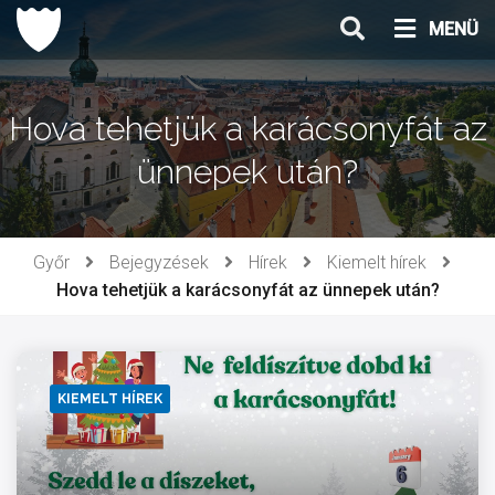
Ugrás
MENÜ
a
tartalomhoz
Hova tehetjük a karácsonyfát az
ünnepek után?
Győr
Bejegyzések
Hírek
Kiemelt hírek
Hova tehetjük a karácsonyfát az ünnepek után?
KIEMELT HÍREK