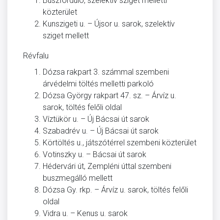
Buszforduló, szelektív sziget melletti
közterület
Kunszigeti u. – Újsor u. sarok, szelektív
sziget mellett
Révfalu
Dózsa rakpart 3. számmal szembeni
árvédelmi töltés melletti parkoló
Dózsa György rakpart 47. sz. – Árvíz u.
sarok, töltés felőli oldal
Víztükör u. – Új Bácsai út sarok
Szabadrév u. – Új Bácsai út sarok
Körtöltés u., játszótérrel szembeni közterület
Votinszky u. – Bácsai út sarok
Hédervári út, Zempléni úttal szembeni
buszmegálló mellett
Dózsa Gy. rkp. – Árvíz u. sarok, töltés felőli
oldal
Vidra u. – Kenus u. sarok