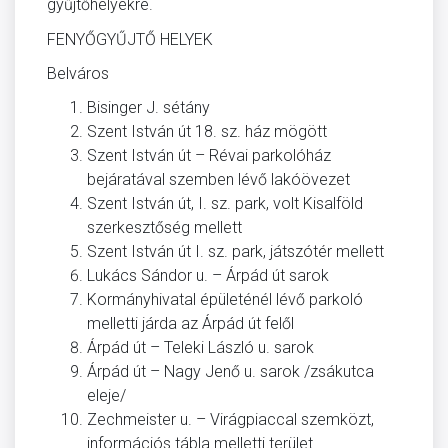
gyűjtőhelyekre.
FENYŐGYŰJTŐ HELYEK
Belváros
Bisinger J. sétány
Szent István út 18. sz. ház mögött
Szent István út – Révai parkolóház
bejáratával szemben lévő lakóövezet
Szent István út, I. sz. park, volt Kisalföld
szerkesztőség mellett
Szent István út I. sz. park, játszótér mellett
Lukács Sándor u. – Árpád út sarok
Kormányhivatal épületénél lévő parkoló
melletti járda az Árpád út felől
Árpád út – Teleki László u. sarok
Árpád út – Nagy Jenő u. sarok /zsákutca
eleje/
Zechmeister u. – Virágpiaccal szemközt,
információs tábla melletti terület