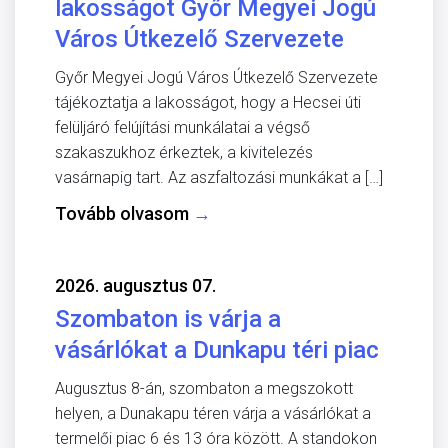
lakosságot Győr Megyei Jogú
Város Útkezelő Szervezete
Győr Megyei Jogú Város Útkezelő Szervezete
tájékoztatja a lakosságot, hogy a Hecsei úti
felüljáró felújítási munkálatai a végső
szakaszukhoz érkeztek, a kivitelezés
vasárnapig tart. Az aszfaltozási munkákat a […]
Tovább olvasom
→
2026. augusztus 07.
Szombaton is várja a
vásárlókat a Dunkapu téri piac
Augusztus 8-án, szombaton a megszokott
helyen, a Dunakapu téren várja a vásárlókat a
termelői piac 6 és 13 óra között. A standokon