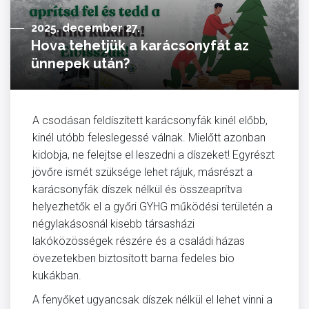
2025. december 27.
Hova tehetjük a karácsonyfát az
ünnepek után?
A csodásan feldíszített karácsonyfák kinél előbb,
kinél utóbb feleslegessé válnak. Mielőtt azonban
kidobja, ne felejtse el leszedni a díszeket! Egyrészt
jövőre ismét szüksége lehet rájuk, másrészt a
karácsonyfák díszek nélkül és összeaprítva
helyezhetők el a győri GYHG működési területén a
négylakásosnál kisebb társasházi
lakóközösségek részére és a családi házas
övezetekben biztosított barna fedeles bio
kukákban.
A fenyőket ugyancsak díszek nélkül el lehet vinni a