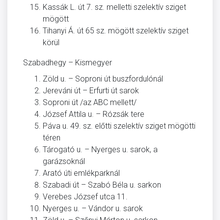
Kassák L. út 7. sz. melletti szelektív sziget
mögött
Tihanyi Á. út 65 sz. mögött szelektív sziget
körül
Szabadhegy – Kismegyer
Zöld u. – Soproni út buszfordulónál
Jereváni út – Erfurti út sarok
Soproni út /az ABC mellett/
József Attila u. – Rózsák tere
Páva u. 49. sz. előtti szelektív sziget mögötti
téren
Tárogató u. – Nyerges u. sarok, a
garázsoknál
Arató úti emlékparknál
Szabadi út – Szabó Béla u. sarkon
Verebes József utca 11.
Nyerges u. – Vándor u. sarok