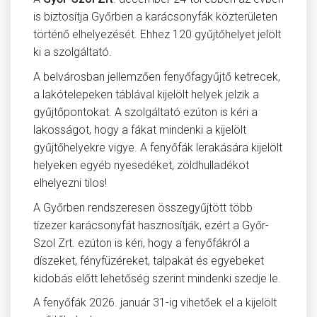
is biztosítja Győrben a karácsonyfák közterületen
történő elhelyezését. Ehhez 120 gyűjtőhelyet jelölt
ki a szolgáltató.
A belvárosban jellemzően fenyőfagyűjtő ketrecek,
a lakótelepeken táblával kijelölt helyek jelzik a
gyűjtőpontokat. A szolgáltató ezúton is kéri a
lakosságot, hogy a fákat mindenki a kijelölt
gyűjtőhelyekre vigye. A fenyőfák lerakására kijelölt
helyeken egyéb nyesedéket, zöldhulladékot
elhelyezni tilos!
A Győrben rendszeresen összegyűjtött több
tízezer karácsonyfát hasznosítják, ezért a Győr-
Szol Zrt. ezúton is kéri, hogy a fenyőfákról a
díszeket, fényfüzéreket, talpakat és egyebeket
kidobás előtt lehetőség szerint mindenki szedje le.
A fenyőfák 2026. január 31-ig vihetőek el a kijelölt