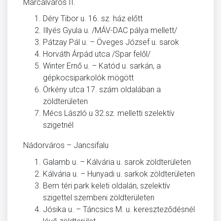
Marcalváros II.
Déry Tibor u. 16. sz. ház előtt
Illyés Gyula u. /MÁV-DAC pálya mellett/
Pátzay Pál u. – Öveges József u. sarok
Horváth Árpád utca /Spar felől/
Winter Ernő u. – Katód u. sarkán, a
gépkocsiparkolók mögött
Örkény utca 17. szám oldalában a
zöldterületen
Mécs László u 32.sz. melletti szelektív
szigetnél
Nádorváros – Jancsifalu
Galamb u. – Kálvária u. sarok zöldterületen
Kálvária u. – Hunyadi u. sarkok zöldterületen
Bem téri park keleti oldalán, szelektív
szigettel szembeni zöldterületen
Jósika u. – Táncsics M. u. kereszteződésnél