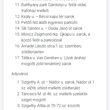
Batthyány park Gárdonyi u. felőli oldal,
trafóház mellett
Király u. – Bécsi kapu tér sarok
Petőfi híd alatti ingyenes parkoló
Sík Sándor u. – Dsida Jenő út sarok
Móricz Zsigmond rkp. Újkapu u. sarok, a
korzó felől a parkolónál
Amadé László utca 1 sz. szemben,
zöldterületen
Tátika u. Vas Gereben u. (Jysk áruház
mögötti zöld területen) sarok
Adyváros
Szigethy A. út – Nádor u. sarok, Nádor út 1.
sz. előtti, úttest melletti zöldterület
Táncsics M. út 46. sz. melletti szelektív
sziget mögött
Szigethy Attila út 70-72 sz. közötti