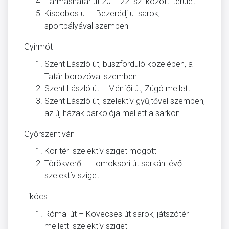
Hármashatár út 20 – 22. sz. közötti terület
Kisdobos u. – Bezerédj u. sarok,
sportpályával szemben
Gyirmót
Szent László út, buszforduló közelében, a
Tatár borozóval szemben
Szent László út – Ménfői út, Zúgó mellett
Szent László út, szelektív gyűjtővel szemben,
az új házak parkolója mellett a sarkon
Győrszentiván
Kör téri szelektív sziget mögött
Törökverő – Homoksori út sarkán lévő
szelektív sziget
Likócs
Római út – Kövecses út sarok, játszótér
melletti szelektív sziget