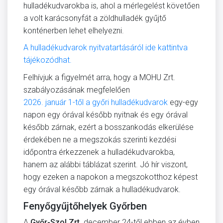
hulladékudvarokba is, ahol a mérlegelést követően
a volt karácsonyfát a zöldhulladék gyűjtő
konténerben lehet elhelyezni.
A hulladékudvarok nyitvatartásáról ide kattintva
tájékozódhat.
Felhívjuk a figyelmét arra, hogy a MOHU Zrt.
szabályozásának megfelelően
2026. január 1-től a győri hulladékudvarok
egy-egy
napon egy órával később nyitnak és egy órával
később zárnak, ezért a bosszankodás elkerülése
érdekében ne a megszokás szerinti kezdési
időpontra érkezzenek a hulladékudvarokba,
hanem az alábbi táblázat szerint. Jó hír viszont,
hogy ezeken a napokon a megszokotthoz képest
egy órával később zárnak a hulladékudvarok.
Fenyőgyűjtőhelyek Győrben
A
Győr-Szol Zrt
. december 24-től ebben az évben