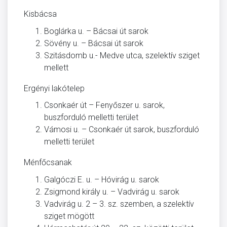
Kisbácsa
Boglárka u. – Bácsai út sarok
Sövény u. – Bácsai út sarok
Szitásdomb u.- Medve utca, szelektív sziget
mellett
Ergényi lakótelep
Csonkaér út – Fenyőszer u. sarok,
buszforduló melletti terület
Vámosi u. – Csonkaér út sarok, buszforduló
melletti terület
Ménfőcsanak
Galgóczi E. u. – Hóvirág u. sarok
Zsigmond király u. – Vadvirág u. sarok
Vadvirág u. 2 – 3. sz. szemben, a szelektív
sziget mögött