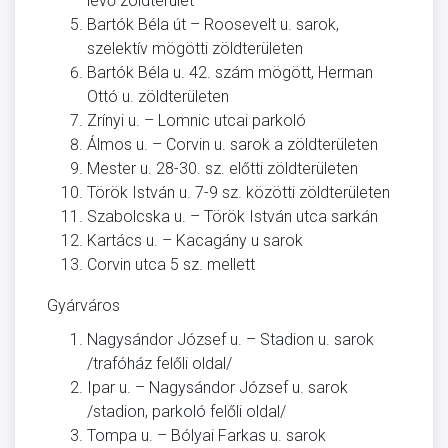
lévő zöldterület
Bartók Béla út – Roosevelt u. sarok,
szelektív mögötti zöldterületen
Bartók Béla u. 42. szám mögött, Herman
Ottó u. zöldterületen
Zrínyi u. – Lomnic utcai parkoló
Álmos u. – Corvin u. sarok a zöldterületen
Mester u. 28-30. sz. előtti zöldterületen
Török István u. 7-9 sz. közötti zöldterületen
Szabolcska u. – Török István utca sarkán
Kartács u. – Kacagány u sarok
Corvin utca 5 sz. mellett
Gyárváros
Nagysándor József u. – Stadion u. sarok
/trafóház felőli oldal/
Ipar u. – Nagysándor József u. sarok
/stadion, parkoló felőli oldal/
Tompa u. – Bólyai Farkas u. sarok