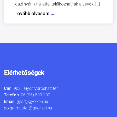
igazi nyári kínállattal találkozhatnak a vevők, […]
Tovább olvasom
→
Elérhetőségek
Cím:
9021 Győr, Városház tér 1.
Telefon:
06 (96) 500 100
Email:
gyor@gyor-ph.hu
polgarmester@gyor-ph.hu