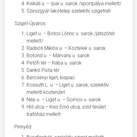
Kiskúti u. – Ipar u. sarok /sportpálya mellett/
Szeszgyár lakótelep szelektív szigetnél
Sziget-Újváros
Liget u. – Botos Lőrinc u. sarok /játszótér
mellett/
Radnóti Miklós u. – Köztelek u. sarok
Botond u. – Márvány u. sarok
Petőfi tér – Rába u. sarok
Dankó Pista tér
Bercsényi liget, kispiac
Kossuth L. u. – Liget u. sarok, szelektív
melletti közterület
Nép u. – Liget u. – Somos u. sarok
Híd utca – Kiss Ernő utca, zöld terület
trafóház mellett
Pinnyéd