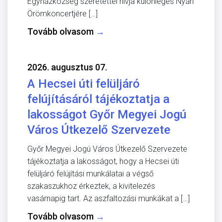
Egyházközség szeretettel hívja különleges Nyári
Örömkoncertjére […]
Tovább olvasom
→
2026. augusztus 07.
A Hecsei úti felüljáró
felújításáról tájékoztatja a
lakosságot Győr Megyei Jogú
Város Útkezelő Szervezete
Győr Megyei Jogú Város Útkezelő Szervezete
tájékoztatja a lakosságot, hogy a Hecsei úti
felüljáró felújítási munkálatai a végső
szakaszukhoz érkeztek, a kivitelezés
vasárnapig tart. Az aszfaltozási munkákat a […]
Tovább olvasom
→