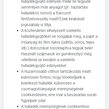
hulladékgyűjtő edények mellé ne tegyünk
semmilyen más anyagot (pl.: háztartási
hulladékot, lomot) a fokozott
fertőzésveszély miatt! Ezek kirakását
jogszabály is tiltja.
A közterületen elhelyezett szelektív
hulladékgyűjtőket ne rongáljuk meg, a papír a
műanyag és fém italos (üdítős, sörös, tejes
stb.) dobozokat összelapítva tegyük bele!
Használt szájmaszk és gumikesztyű még
véletlenül se kerüljön a szelektív
hulladékgyűjtő edényekbe!
A huzamosabb otthon tartózkodás miatt
különösen fontos, hogy törekedjünk a
keletkező hulladék, különösen a
csomagolóanyagok mennyiségének
csökkentésére, erre már a bevásárlás során
figyeljünk oda!
A hulladék mennyiségének csökkentése