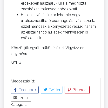
érdekében használjuk újra a még tiszta
zacskókat, műanyag dobozokat!
Ha lehet, vásárláskor lebomló vagy
újrahasznosítható csomagolást válasszunk,
ezzel nemcsak a környezetet védjük, hanem
az elszállítandó hulladék mennyiségét is
csökkentjük.
Köszönjük együttműködésüket! Vigyázzunk
egymásra!
GYHG
Megosztás itt:
Facebook
Twitter
Pinterest
E-mail
Kategória