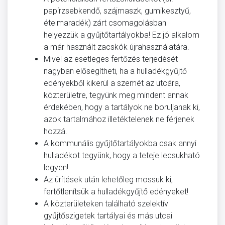
papírzsebkendő, szájmaszk, gumikesztyű,
ételmaradék) zárt csomagolásban
helyezzük a gyűjtőtartályokba! Ez jó alkalom
a már használt zacskók újrahasználatára.
Mivel az esetleges fertőzés terjedését
nagyban elősegítheti, ha a hulladékgyűjtő
edényekből kikerül a szemét az utcára,
közterületre, tegyünk meg mindent annak
érdekében, hogy a tartályok ne boruljanak ki,
azok tartalmához illetéktelenek ne férjenek
hozzá.
A kommunális gyűjtőtartályokba csak annyi
hulladékot tegyünk, hogy a teteje lecsukható
legyen!
Az ürítések után lehetőleg mossuk ki,
fertőtlenítsük a hulladékgyűjtő edényeket!
A közterületeken található szelektív
gyűjtőszigetek tartályai és más utcai