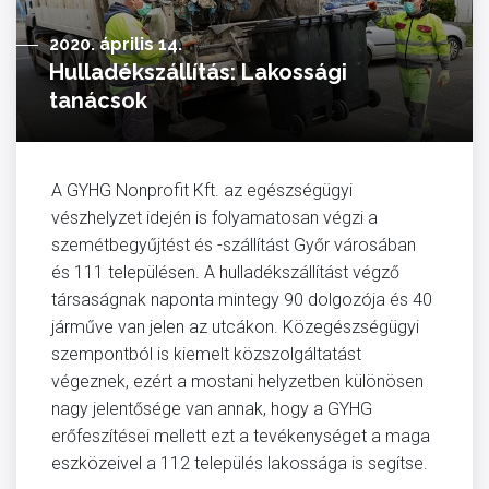
2020. április 14.
Hulladékszállítás: Lakossági
tanácsok
A GYHG Nonprofit Kft. az egészségügyi
vészhelyzet idején is folyamatosan végzi a
szemétbegyűjtést és -szállítást Győr városában
és 111 településen. A hulladékszállítást végző
társaságnak naponta mintegy 90 dolgozója és 40
járműve van jelen az utcákon. Közegészségügyi
szempontból is kiemelt közszolgáltatást
végeznek, ezért a mostani helyzetben különösen
nagy jelentősége van annak, hogy a GYHG
erőfeszítései mellett ezt a tevékenységet a maga
eszközeivel a 112 település lakossága is segítse.