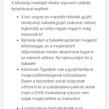
A társaság munkáját néhány egyszerű szabály
betartásával segítheti:
A bio, vegyes és maradék hulladék gyűjtő
tartályokat, hulladékgyűjtő zsákokat, időben,
legkésőbb az ürítés napján reggel 6 óráig
helyezzék ki!
Mindenki éljen a hulladéknaptárban megjelölt
lehetőséggel, és a meghirdetett
időpontokban minden alkalommal tegye ki
az edényét ürítésre. Ne halmozódjon fel a
hulladék!
Különösen figyeljünk oda a gyűjtőtartályok
megközelíthetőségének biztosítására!
Ebben a helyzetben sokan dolgoznak
otthonról és a szabálytalanul parkoló autók
miatt a GYHG munkatársai sokszor nem
tudják megközelíteni az edényeket.
A potenciálisan fertőzőhulladékot (pl.