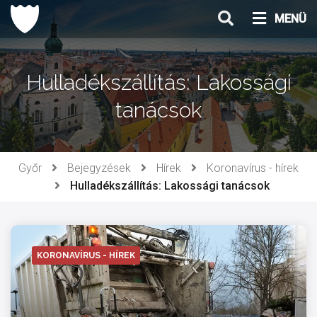
Ugrás
MENÜ
a
tartalomhoz
Hulladékszállítás: Lakossági
tanácsok
Győr
Bejegyzések
Hírek
Koronavírus - hírek
Hulladékszállítás: Lakossági tanácsok
KORONAVÍRUS - HÍREK