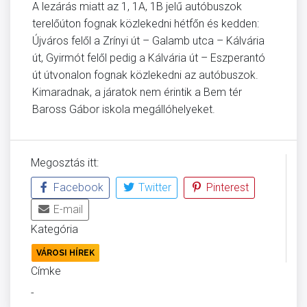
A lezárás miatt az 1, 1A, 1B jelű autóbuszok
terelőúton fognak közlekedni hétfőn és kedden:
Újváros felől a Zrínyi út – Galamb utca – Kálvária
út, Gyirmót felől pedig a Kálvária út – Eszperantó
út útvonalon fognak közlekedni az autóbuszok.
Kimaradnak, a járatok nem érintik a Bem tér
Baross Gábor iskola megállóhelyeket.
Megosztás itt:
Facebook
Twitter
Pinterest
E-mail
Kategória
VÁROSI HÍREK
Címke
-