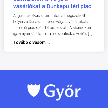
vásárlókat a Dunkapu téri piac
Augusztus 8-án, szombaton a megszokott
helyen, a Dunakapu téren várja a vásárlókat a
termelői piac 6 és 13 óra között. A standokon
igazi nyári kínállattal találkozhatnak a vevők, […]
Tovább olvasom
→