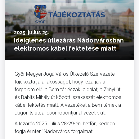
2025. július 25.
Ideiglenes útlezárás Nádorvárosban
elektromos kábel fektetése miatt
Győr Megyei Jogú Város Útkezelő Szervezete
tájékoztatja a lakosságot, hogy lezárják a
forgalom elől a Bem tér északi oldalát, a Zrínyi út
és Babits Mihály út közötti szakaszát elektromos
kábel fektetés miatt. A vezetéket a Bem térnek a
Dugonits utcai csomópontjánál vezetik át.
A lezárás 2025. július 28-29-én, hétfőn, kedden
fogja érinteni Nádorváros forgalmát.