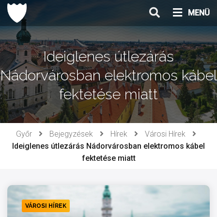
Ugrás
MENÜ
a
tartalomhoz
Ideiglenes útlezárás
Nádorvárosban elektromos kábel
fektetése miatt
Győr
Bejegyzések
Hírek
Városi Hírek
Ideiglenes útlezárás Nádorvárosban elektromos kábel
fektetése miatt
VÁROSI HÍREK