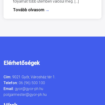
folyamat több ütemben valósul meg. […]
Tovább olvasom
→
Elérhetőségek
Cím:
9021 Győr, Városház tér 1.
Telefon:
06 (96) 500 100
Email:
gyor@gyor-ph.hu
polgarmester@gyor-ph.hu