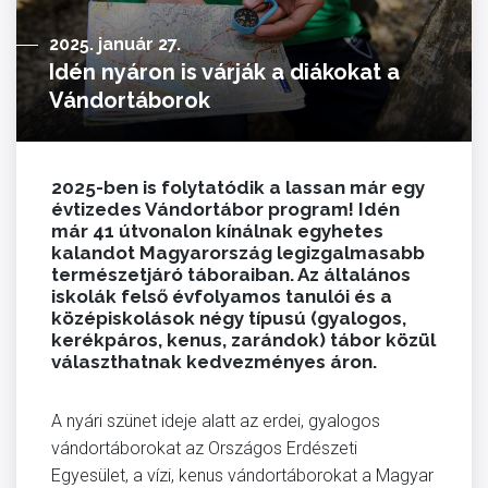
2025. január 27.
Idén nyáron is várják a diákokat a
Vándortáborok
2025-ben is folytatódik a lassan már egy
évtizedes Vándortábor program! Idén
már 41 útvonalon kínálnak egyhetes
kalandot Magyarország legizgalmasabb
természetjáró táboraiban. Az általános
iskolák felső évfolyamos tanulói és a
középiskolások négy típusú (gyalogos,
kerékpáros, kenus, zarándok) tábor közül
választhatnak kedvezményes áron.
A nyári szünet ideje alatt az erdei, gyalogos
vándortáborokat az Országos Erdészeti
Egyesület, a vízi, kenus vándortáborokat a Magyar