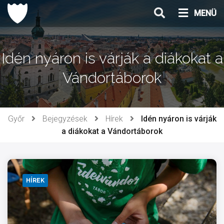
Ugrás
MENÜ
a
tartalomhoz
Idén nyáron is várják a diákokat a
Vándortáborok
Győr
Bejegyzések
Hírek
Idén nyáron is várják
a diákokat a Vándortáborok
HÍREK