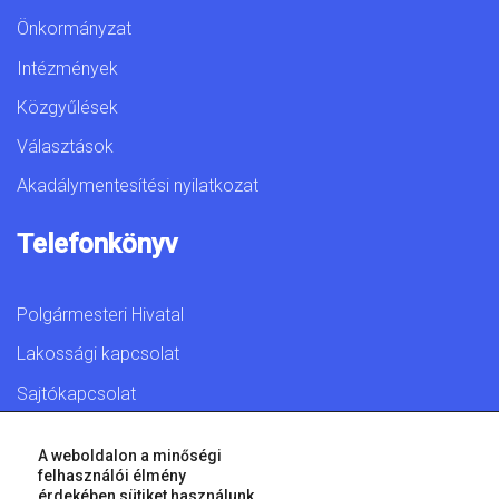
Önkormányzat
Intézmények
Közgyűlések
Választások
Akadálymentesítési nyilatkozat
Telefonkönyv
Polgármesteri Hivatal
Lakossági kapcsolat
Sajtókapcsolat
A weboldalon a minőségi
felhasználói élmény
érdekében sütiket használunk.