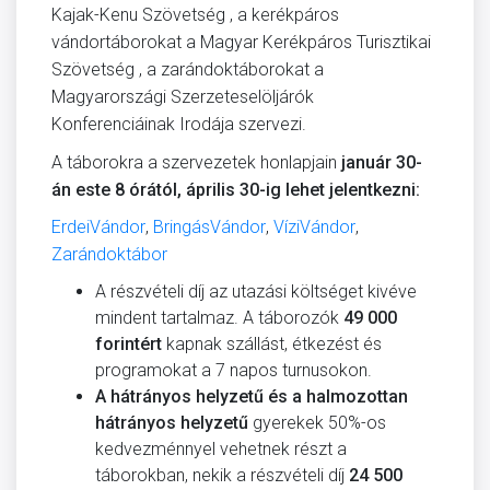
Kajak-Kenu Szövetség , a kerékpáros
vándortáborokat a Magyar Kerékpáros Turisztikai
Szövetség , a zarándoktáborokat a
Magyarországi Szerzeteselöljárók
Konferenciáinak Irodája szervezi.
A táborokra a szervezetek honlapjain
január 30-
án este 8 órától, április 30-ig lehet jelentkezni:
ErdeiVándor
,
BringásVándor
,
VíziVándor
,
Zarándoktábor
A részvételi díj az utazási költséget kivéve
mindent tartalmaz. A táborozók
49 000
forintért
kapnak szállást, étkezést és
programokat a 7 napos turnusokon.
A hátrányos helyzetű és a halmozottan
hátrányos helyzetű
gyerekek 50%-os
kedvezménnyel vehetnek részt a
táborokban, nekik a részvételi díj
24 500