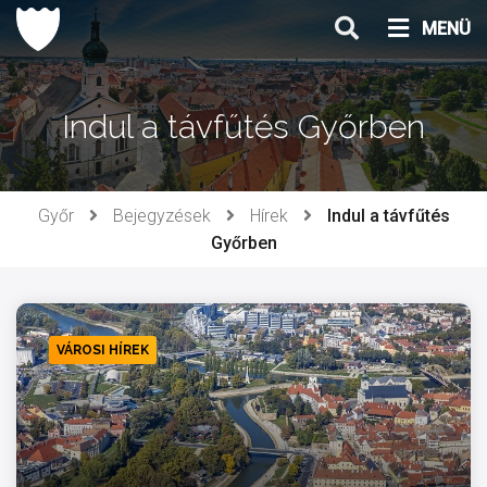
Ugrás
MENÜ
a
tartalomhoz
Indul a távfűtés Győrben
Győr
Bejegyzések
Hírek
Indul a távfűtés
Győrben
VÁROSI HÍREK