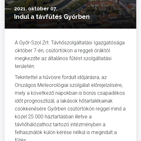
2021. október 07.
Indul a távfűtés Győrben
A Győr-Szol Zrt. Távhőszolgáltatási Igazgatósága
október 7-én, csütörtökön a reggeli óráktól
megkezdte az általános fűtést szolgáltatási
területén.
Tekintettel a hűvösre fordult időjárásra, az
Országos Meteorológiai szolgálat előrejelzésére,
mely a következő napokban is borús csapadékos
időt prognosztizál, a lakások hőtartalékainak
csökkenésére Győrben csütörtökön reggel mind a
közel 25.000 háztartásban illetve a
távhőhálózathoz tartozó intézményben a
felhasználók külön kérése nélkül is megindult a
fűtés.