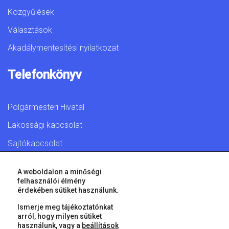
Közgyűlések
Választások
Akadálymentesítési nyilatkozat
Telefonkönyv
Polgármesteri Hivatal
Lakossági kapcsolat
Sajtókapcsolat
A weboldalon a minőségi
felhasználói élmény
érdekében sütiket használunk.
© 2026 Győr Megyei Jogú Város • Minden jog fenntartva!
Ismerje meg tájékoztatónkat
arról, hogy milyen sütiket
használunk, vagy a
beállítások