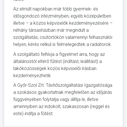
Az elmúlt napokban már több gyermek- és
idősgondozó intézményben, egyéb középületben
illetve – a közös képviselők kezdeményezésére –
néhány társasházban már megindult a
szolgáltatás, csütörtökön valamennyi felhasználói
helyen, kérés nélkül is felmelegedtek a radiátorok.
A szolgáltató felhívja a figyelmet arra, hogy az
általánostól eltérő fűtést (indítást, leállítást) a
lakóközösségek közös képviselői írásban
kezdeményezhetik.
A Győr-Szol Zrt. Távhőszolgáltatási Igazgatósága
a szokásos gyakorlatnak megfelelően az időjárás
függvényében folytatja vagy állítja le, illetve
amennyiben az indokolt, szakaszosan (reggel és
este) indítja a fűtést.