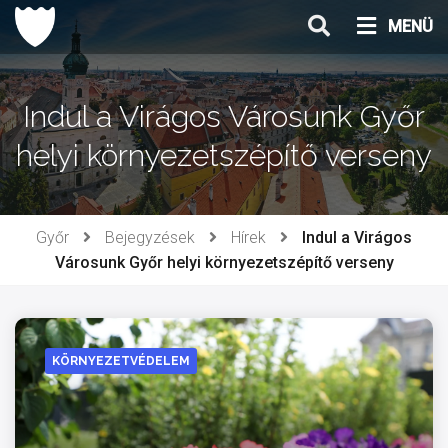
Ugrás
MENÜ
a
tartalomhoz
Indul a Virágos Városunk Győr
helyi környezetszépítő verseny
Győr
Bejegyzések
Hírek
Indul a Virágos
Városunk Győr helyi környezetszépítő verseny
KÖRNYEZETVÉDELEM