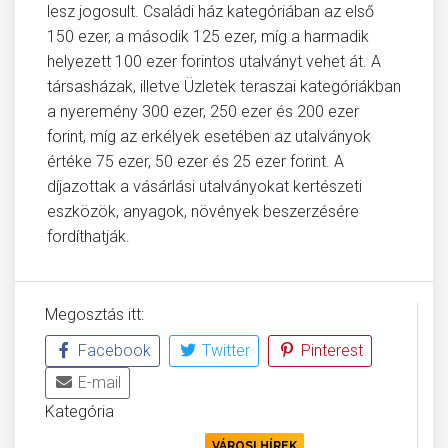
lesz jogosult. Családi ház kategóriában az első
150 ezer, a második 125 ezer, míg a harmadik
helyezett 100 ezer forintos utalványt vehet át. A
társasházak, illetve Üzletek teraszai kategóriákban
a nyeremény 300 ezer, 250 ezer és 200 ezer
forint, míg az erkélyek esetében az utalványok
értéke 75 ezer, 50 ezer és 25 ezer forint. A
díjazottak a vásárlási utalványokat kertészeti
eszközök, anyagok, növények beszerzésére
fordíthatják.
Megosztás itt:
Facebook
Twitter
Pinterest
E-mail
Kategória
KÖRNYEZETVÉDELEM
VÁROSI HÍREK