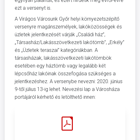
egynyári palántát, és ezért hirdetik meg évről-évre
ezt a versenyt is.
A Virágos Városunk Győr helyi környezetszépítő
versenyre magánszemélyek, lakóközösségek és
üzletek jelentkezését várják „Családi ház”,
„Társasház/Lakásszövetkezeti lakótömb”, „Erkély”
és „Üzletek teraszai” kategóriákban. A
társasházak, lakásszövetkezeti lakótömbök
esetében egy háztömb vagy legalább két
lépcsőház lakóinak összefogása szükséges a
jelentkezéshez. A versenybe nevezni: 2020. június
9-től július 13-ig lehet. Nevezési lap a Városháza
portájáról kérhető és letölthető innen: