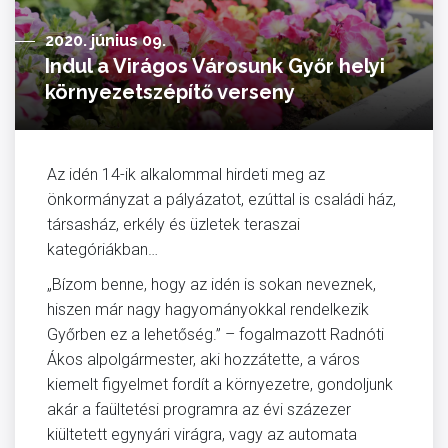
2020. június 09.
Indul a Virágos Városunk Győr helyi
környezetszépítő verseny
Az idén 14-ik alkalommal hirdeti meg az
önkormányzat a pályázatot, ezúttal is családi ház,
társasház, erkély és üzletek teraszai
kategóriákban…
„Bízom benne, hogy az idén is sokan neveznek,
hiszen már nagy hagyományokkal rendelkezik
Győrben ez a lehetőség.” – fogalmazott Radnóti
Ákos alpolgármester, aki hozzátette, a város
kiemelt figyelmet fordít a környezetre, gondoljunk
akár a faültetési programra az évi százezer
kiültetett egynyári virágra, vagy az automata