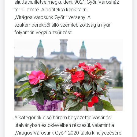
eljuttatni, illetve megküldeni: 9021 Győr, Városház
tér 1. címre. A borítékra kérik ráírni:
„Virágos városunk Győr ” verseny. A
szakemberekből álló szemlebizottság a nyár
folyamán végzi a zsűrizést.
A kategóriák első három helyezettje vásárlási
utalványban és oklevélben részesül, valamint a
„Virágos Városunk Győr” 2020 tábla kihelyezésére