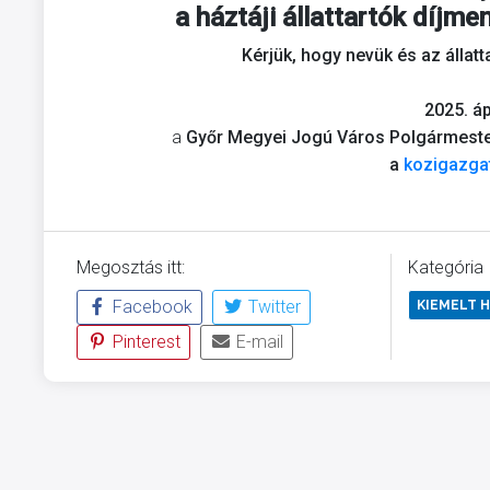
a háztáji állattartók díjme
Kérjük, hogy nevük és az állat
2025. áp
a
Győr Megyei Jogú Város Polgármesteri
a
kozigazga
Megosztás itt:
Kategória
Facebook
Twitter
KIEMELT H
Pinterest
E-mail