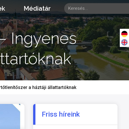
ek
Médiatár
 – Ingyenes
attartóknak
tlenítőszer a háztáji állattartóknak
Friss híreink