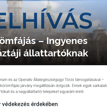
römfájás – Ingyenes
áztáji állattartóknak
érium és az Operatív Állategészségügyi Törzs támogatásával –
körömfájás járvány megállításán dolgozik. Ennek egyik sarkalat
rtókat és a nagyállattartó-telepeket egyaránt érinti.
y védekezés érdekében