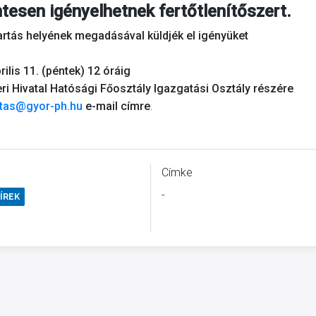
ntesen igényelhetnek fertőtlenítőszert.
tartás helyének megadásával küldjék el igényüket
rilis 11. (péntek) 12 óráig
 Hivatal Hatósági Főosztály Igazgatási Osztály részére
tas@gyor-ph.hu
e-mail címre
.
Címke
-
ÍREK