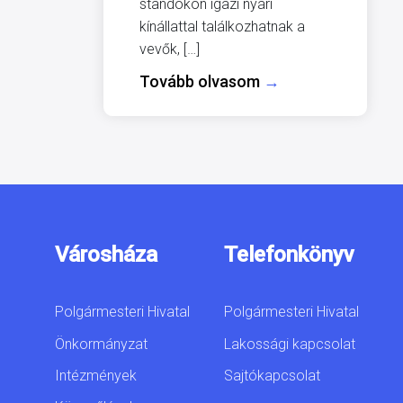
standokon igazi nyári
kínállattal találkozhatnak a
vevők, […]
Tovább olvasom
→
Városháza
Telefonkönyv
Polgármesteri Hivatal
Polgármesteri Hivatal
Önkormányzat
Lakossági kapcsolat
Intézmények
Sajtókapcsolat