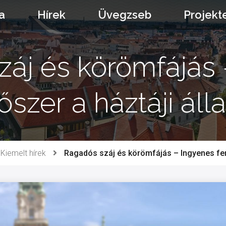
a
Hírek
Üvegzseb
Projekt
áj és körömfájás
tőszer a háztáji áll
Kiemelt hírek
Ragadós száj és körömfájás – Ingyenes fertő