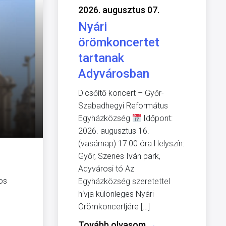
2026. augusztus 07.
Nyári
örömkoncertet
tartanak
Adyvárosban
Dicsőítő koncert – Győr-
Szabadhegyi Református
Egyházközség
Időpont:
2026. augusztus 16.
(vasárnap) 17:00 óra Helyszín:
Győr, Szenes Iván park,
Adyvárosi tó Az
os
Egyházközség szeretettel
hívja különleges Nyári
Örömkoncertjére […]
Tovább olvasom
→