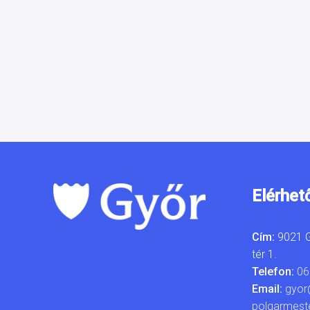
Elérhet
Cím:
9021 G
tér 1.
Telefon:
06
Email:
gyor
polgarmest