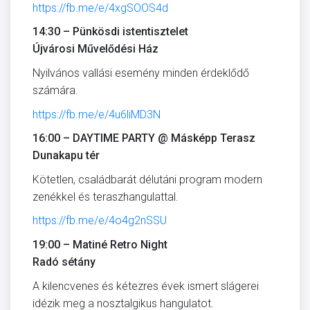
https://fb.me/e/4xgSOOS4d
14:30 – Pünkösdi istentisztelet
Újvárosi Művelődési Ház
Nyilvános vallási esemény minden érdeklődő
számára.
https://fb.me/e/4u6liMD3N
16:00 – DAYTIME PARTY @ Másképp Terasz
Dunakapu tér
Kötetlen, családbarát délutáni program modern
zenékkel és teraszhangulattal.
https://fb.me/e/4o4g2nSSU
19:00 – Matiné Retro Night
Radó sétány
A kilencvenes és kétezres évek ismert slágerei
idézik meg a nosztalgikus hangulatot.