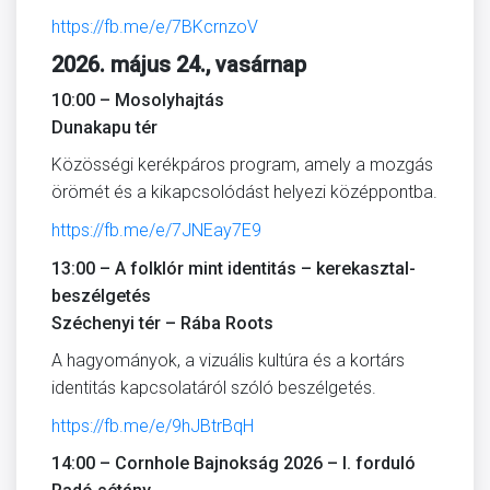
https://fb.me/e/7BKcrnzoV
2026. május 24., vasárnap
10:00 – Mosolyhajtás
Dunakapu tér
Közösségi kerékpáros program, amely a mozgás
örömét és a kikapcsolódást helyezi középpontba.
https://fb.me/e/7JNEay7E9
13:00 – A folklór mint identitás – kerekasztal-
beszélgetés
Széchenyi tér – Rába Roots
A hagyományok, a vizuális kultúra és a kortárs
identitás kapcsolatáról szóló beszélgetés.
https://fb.me/e/9hJBtrBqH
14:00 – Cornhole Bajnokság 2026 – I. forduló