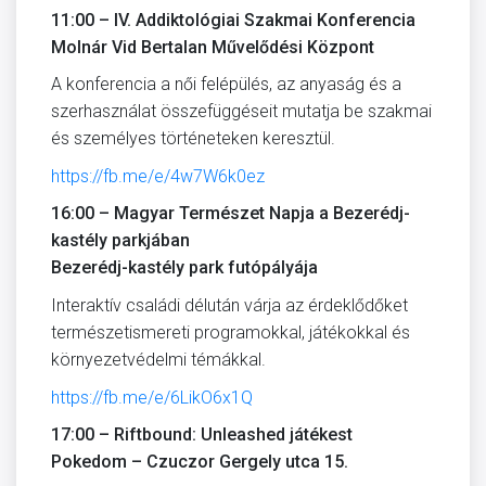
11:00 – IV. Addiktológiai Szakmai Konferencia
Molnár Vid Bertalan Művelődési Központ
A konferencia a női felépülés, az anyaság és a
szerhasználat összefüggéseit mutatja be szakmai
és személyes történeteken keresztül.
https://fb.me/e/4w7W6k0ez
16:00 – Magyar Természet Napja a Bezerédj-
kastély parkjában
Bezerédj-kastély park futópályája
Interaktív családi délután várja az érdeklődőket
természetismereti programokkal, játékokkal és
környezetvédelmi témákkal.
https://fb.me/e/6LikO6x1Q
17:00 – Riftbound: Unleashed játékest
Pokedom – Czuczor Gergely utca 15.