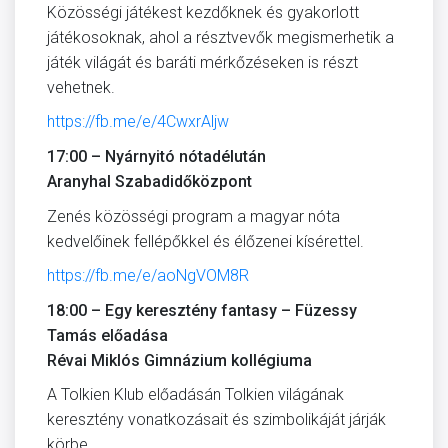
Közösségi játékest kezdőknek és gyakorlott
játékosoknak, ahol a résztvevők megismerhetik a
játék világát és baráti mérkőzéseken is részt
vehetnek.
https://fb.me/e/4CwxrAljw
17:00 – Nyárnyitó nótadélután
Aranyhal Szabadidőközpont
Zenés közösségi program a magyar nóta
kedvelőinek fellépőkkel és élőzenei kísérettel.
https://fb.me/e/aoNgVOM8R
18:00 – Egy keresztény fantasy – Füzessy
Tamás előadása
Révai Miklós Gimnázium kollégiuma
A Tolkien Klub előadásán Tolkien világának
keresztény vonatkozásait és szimbolikáját járják
körbe.