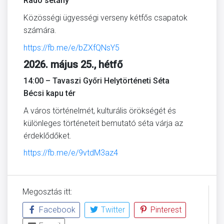
Radó sétány
Közösségi ügyességi verseny kétfős csapatok
számára.
https://fb.me/e/bZXfQNsY5
2026. május 25., hétfő
14:00 – Tavaszi Győri Helytörténeti Séta
Bécsi kapu tér
A város történelmét, kulturális örökségét és
különleges történeteit bemutató séta várja az
érdeklődőket.
https://fb.me/e/9vtdM3az4
Megosztás itt:
Facebook
Twitter
Pinterest