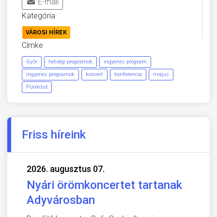
E-mail
Kategória
VÁROSI HÍREK
Címke
Győr
hétvégi programok
ingyenes program
ingyenes programok
koncert
konferencia
május
Pünkösd
Friss híreink
2026. augusztus 07.
Nyári örömkoncertet tartanak
Adyvárosban