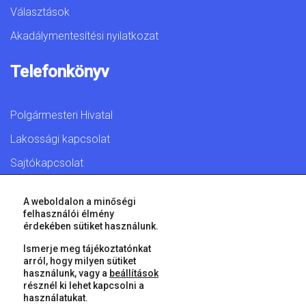
Választások
Akadálymentesítési nyilatkozat
Telefonkönyv
Polgármesteri Hivatal
Lakossági kapcsolat
Sajtókapcsolat
A weboldalon a minőségi
felhasználói élmény
érdekében sütiket használunk.
© 2026 Győr Megyei Jogú Város • Minden jog fenntartva!
Ismerje meg tájékoztatónkat
arról, hogy milyen sütiket
használunk, vagy a
beállítások
résznél ki lehet kapcsolni a
használatukat.