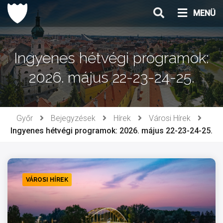
Ugrás
MENÜ
a
tartalomhoz
Ingyenes hétvégi programok:
2026. május 22-23-24-25.
Győr
Bejegyzések
Hírek
Városi Hírek
Ingyenes hétvégi programok: 2026. május 22-23-24-25.
VÁROSI HÍREK