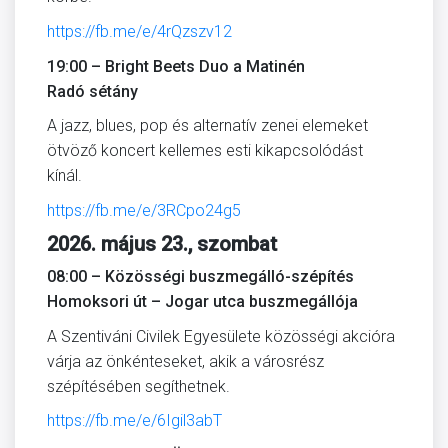
https://fb.me/e/4rQzszv12
19:00 – Bright Beets Duo a Matinén
Radó sétány
A jazz, blues, pop és alternatív zenei elemeket
ötvöző koncert kellemes esti kikapcsolódást
kínál.
https://fb.me/e/3RCpo24g5
2026. május 23., szombat
08:00 – Közösségi buszmegálló-szépítés
Homoksori út – Jogar utca buszmegállója
A Szentiváni Civilek Egyesülete közösségi akcióra
várja az önkénteseket, akik a városrész
szépítésében segíthetnek.
https://fb.me/e/6Igil3abT