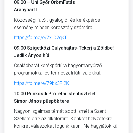
09:00 – Uni Győr ÖrömFutás
Aranypart II.
Közösségi futó-, gyalogló- és kerékpáros
esemény minden korosztály számára.
https://fb.me/e/7xliD2qkT
09.00 Szigetközi Gulyahajtás-Tekerj a Zöldbe!
Jedlik Ányos híd
Családbarát kerékpártúra hagyományőrző
programokkal és természeti látnivalókkal.
https://fb.me/e/79bx3Pl2K
1
0:00 Pünkösdi Prófétai istentisztelet
Simor János püspök tere
Nagyon izgalmas témát adott ismét a Szent
Szellem erre az alkalomra. Konkrét helyzetekre
konkrét válaszokat fogunk kapni. Ne hagyjátok ki!