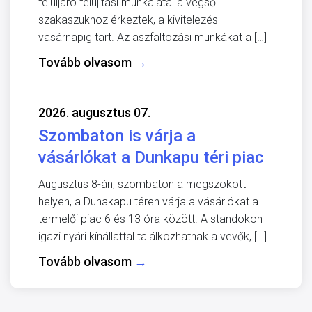
felüljáró felújítási munkálatai a végső
szakaszukhoz érkeztek, a kivitelezés
vasárnapig tart. Az aszfaltozási munkákat a […]
Tovább olvasom
→
2026. augusztus 07.
Szombaton is várja a
vásárlókat a Dunkapu téri piac
Augusztus 8-án, szombaton a megszokott
helyen, a Dunakapu téren várja a vásárlókat a
termelői piac 6 és 13 óra között. A standokon
igazi nyári kínállattal találkozhatnak a vevők, […]
Tovább olvasom
→