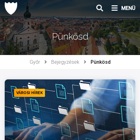
Ugrás
MENÜ
a
tartalomhoz
Pünkösd
Győr
Bejegyzések
Pünkösd
VÁROSI HÍREK