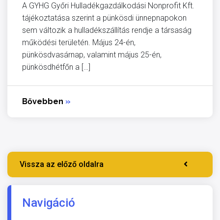
A GYHG Győri Hulladékgazdálkodási Nonprofit Kft.
tájékoztatása szerint a pünkösdi ünnepnapokon
sem változik a hulladékszállítás rendje a társaság
működési területén. Május 24-én,
pünkösdvasárnap, valamint május 25-én,
pünkösdhétfőn a […]
Bővebben
»
Vissza az előző oldalra
Navigáció