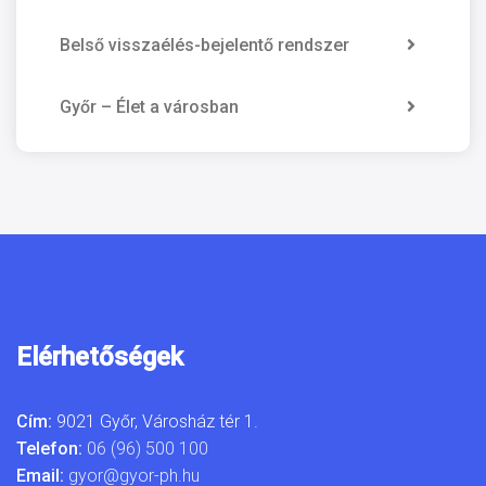
Belső visszaélés-bejelentő rendszer
Győr – Élet a városban
Elérhetőségek
Cím:
9021 Győr, Városház tér 1.
Telefon:
06 (96) 500 100
Email:
gyor@gyor-ph.hu