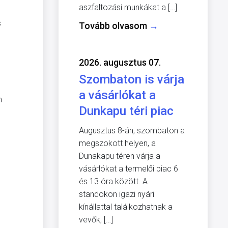
aszfaltozási munkákat a […]
s
Tovább olvasom
→
2026. augusztus 07.
Szombaton is várja
a vásárlókat a
n
Dunkapu téri piac
Augusztus 8-án, szombaton a
megszokott helyen, a
Dunakapu téren várja a
vásárlókat a termelői piac 6
és 13 óra között. A
standokon igazi nyári
kínállattal találkozhatnak a
vevők, […]