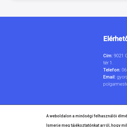
Elérhet
Cím:
9021 G
tér 1.
Telefon:
06
Email:
gyor
polgarmest
A weboldalon a minőségi felhasználói élmé
Ismerje meg tájékoztatónkat arról, hogy mi