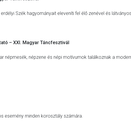
rdélyi Szék hagyományait eleveníti fel élő zenével és látványo
ató – XXI. Magyar Táncfesztivál
yar népmesék, népzene és népi motívumok találkoznak a moder
ros esemény minden korosztály számára.