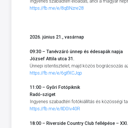
Ingyenes szabadtéri előadás, ahol a magyar népt
https://fb.me/e/8qBNzre28
2026. június 21., vasárnap
09:30 – Tanévzáró ünnep és édesapák napja
József Attila utca 31.
Ünnepi istentisztelet, majd közös bográcsozás 
https://fb.me/e/6glfXCJqp
11:00 – Győri Fotópiknik
Radó-sziget
Ingyenes szabadtéri fotókiállítás és közösségi t
https://fb.me/e/llD0Iv40R
18:00 – Riverside Country Club fellépése – XXI