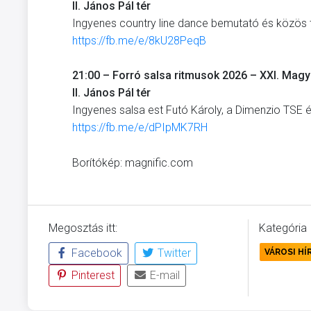
II. János Pál tér
Ingyenes country line dance bemutató és közös
https://fb.me/e/8kU28PeqB
21:00 – Forró salsa ritmusok 2026 – XXI. Magy
II. János Pál tér
Ingyenes salsa est Futó Károly, a Dimenzio TSE
https://fb.me/e/dPIpMK7RH
Borítókép: magnific.com
Megosztás itt:
Kategória
Facebook
Twitter
VÁROSI HÍ
Pinterest
E-mail