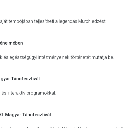
aját tempójában teljesítheti a legendás Murph edzést.
rténelmében
ak és egészségügyi intézményeinek történetét mutatja be.
agyar Táncfesztivál
 és interaktív programokkal.
I. Magyar Táncfesztivál