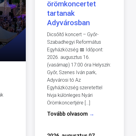
örömkoncertet
tartanak
Adyvárosban
Dicsőítő koncert – Győr-
Szabadhegyi Református
Egyházközség 📅 Időpont:
2026. augusztus 16.
(vasárnap) 17:00 óra Helyszín:
Győr, Szenes Iván park,
Adyvárosi tó Az
Egyházközség szeretettel
ük
hívja különleges Nyári
Örömkoncertjére […]
Tovább olvasom
→
2026. augusztus 07.