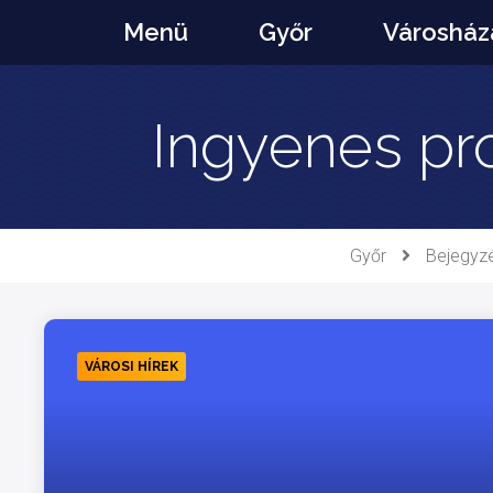
Ugrás
Menü
Győr
Városház
a
tartalomhoz
Ingyenes pro
Győr
Bejegyz
VÁROSI HÍREK