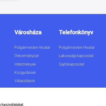
Városháza
Telefonkönyv
Polgármesteri Hivatal
Polgármesteri Hivatal
Önkormányzat
Lakossági kapcsolat
Intézmények
Sajtókapcsolat
Közgyűlések
Választások
Akadálymentesítési
nyilatkozat
a használatukat.