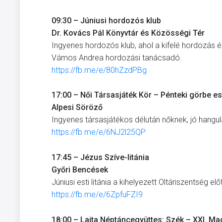
09:30 – Júniusi hordozós klub
Dr. Kovács Pál Könyvtár és Közösségi Tér
Ingyenes hordozós klub, ahol a kifelé hordozás 
Vámos Andrea hordozási tanácsadó.
https://fb.me/e/80hZzdPBg
17:00 – Női Társasjáték Kör – Pénteki görbe es
Alpesi Söröző
Ingyenes társasjátékos délután nőknek, jó hangula
https://fb.me/e/6NJ2l25QP
17:45 – Jézus Szíve-litánia
Győri Bencések
Júniusi esti litánia a kihelyezett Oltáriszentség e
https://fb.me/e/6ZpfuFZI9
18:00 – Lajta Néptáncegyüttes: Szék – XXI. Ma