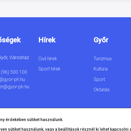
őségek
Hírek
Győr
yőr, Városház
Civil hírek
Turizmus
Sport hírek
Kultúra
 (96) 500 100
Sport
@gyor-ph.hu
er@gyor-ph.hu
Oktatás
ny érdekében sütiket használunk.
lyen sütiket használunk, vagy a
beállítások
résznél ki lehet kapcsolni 