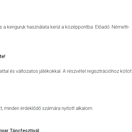
és a kenguruk használata kerül a középpontba. Előadó: Németh-
te!
ttal és változatos játékokkal. A részvétel regisztrációhoz kötöt
lőtt, minden érdeklődő számára nyitott alkalom.
gyar Táncfesztivál