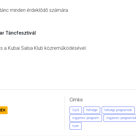
 tánc minden érdeklődő számára.
ar Táncfesztivál
 és a Kubai Salsa Klub közreműködésével.
Címke
REK
Győr
hétvége
hétvégi programok
ingyenes program
ingyenes programo
nyár