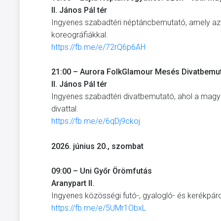
II. János Pál tér
Ingyenes szabadtéri néptáncbemutató, amely az e
koreográfiákkal.
https://fb.me/e/72rQ6p6AH
21:00 – Aurora FolkGlamour Mesés Divatbemut
II. János Pál tér
Ingyenes szabadtéri divatbemutató, ahol a mag
divattal.
https://fb.me/e/6qDj9ckoj
2026. június 20., szombat
09:00 – Uni Győr Örömfutás
Aranypart II.
Ingyenes közösségi futó-, gyalogló- és kerékpá
https://fb.me/e/5UMr1ObxL