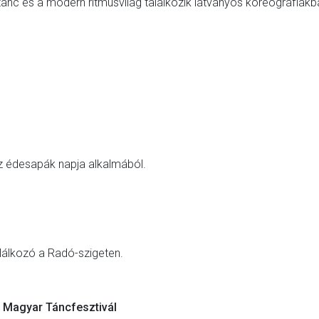
ánc és a modern ritmusvilág találkozik látványos koreográfiákb
az édesapák napja alkalmából.
alálkozó a Radó-szigeten.
. Magyar Táncfesztivál