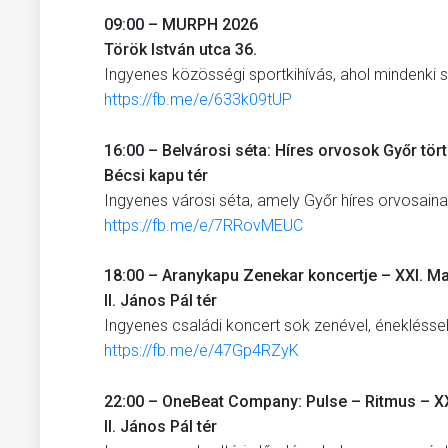
09:00 – MURPH 2026
Török István utca 36.
Ingyenes közösségi sportkihívás, ahol mindenki s
https://fb.me/e/633k09tUP
16:00 – Belvárosi séta: Híres orvosok Győr tö
Bécsi kapu tér
Ingyenes városi séta, amely Győr híres orvosain
https://fb.me/e/7RRovMEUC
18:00 – Aranykapu Zenekar koncertje – XXI. M
II. János Pál tér
Ingyenes családi koncert sok zenével, énekléssel
https://fb.me/e/47Gp4RZyK
22:00 – OneBeat Company: Pulse – Ritmus – XX
II. János Pál tér