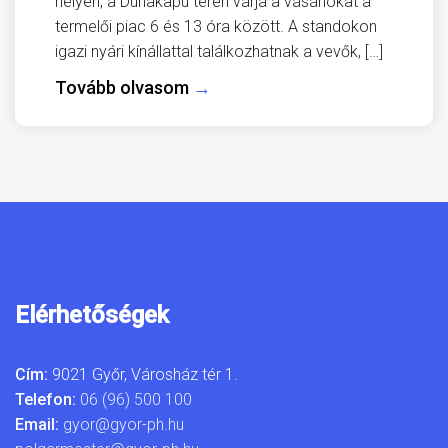
helyen, a Dunakapu téren várja a vásárlókat a
termelői piac 6 és 13 óra között. A standokon
igazi nyári kínállattal találkozhatnak a vevők, […]
Tovább olvasom
→
Elérhetőségek
Cím:
9021 Győr, Városház tér 1.
Telefon:
06 (96) 500 100
Email:
gyor@gyor-ph.hu