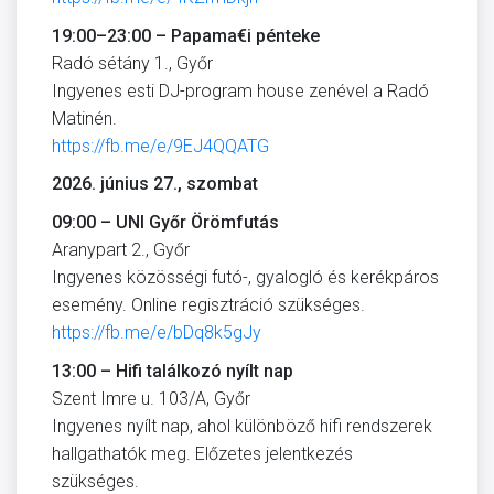
19:00–23:00 – Papama€i pénteke
Radó sétány 1., Győr
Ingyenes esti DJ-program house zenével a Radó
Matinén.
https://fb.me/e/9EJ4QQATG
2026. június 27., szombat
09:00 – UNI Győr Örömfutás
Aranypart 2., Győr
Ingyenes közösségi futó-, gyalogló és kerékpáros
esemény. Online regisztráció szükséges.
https://fb.me/e/bDq8k5gJy
13:00 – Hifi találkozó nyílt nap
Szent Imre u. 103/A, Győr
Ingyenes nyílt nap, ahol különböző hifi rendszerek
hallgathatók meg. Előzetes jelentkezés
szükséges.