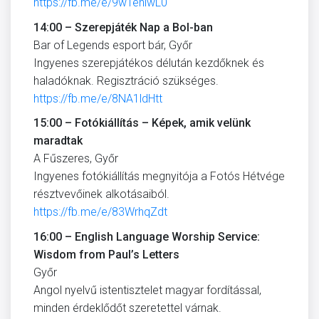
https://fb.me/e/9wTehlwL0
14:00 – Szerepjáték Nap a Bol-ban
Bar of Legends esport bár, Győr
Ingyenes szerepjátékos délután kezdőknek és
haladóknak. Regisztráció szükséges.
https://fb.me/e/8NA1ldHtt
15:00 – Fotókiállítás – Képek, amik velünk
maradtak
A Fűszeres, Győr
Ingyenes fotókiállítás megnyitója a Fotós Hétvége
résztvevőinek alkotásaiból.
https://fb.me/e/83WrhqZdt
16:00 – English Language Worship Service:
Wisdom from Paul’s Letters
Győr
Angol nyelvű istentisztelet magyar fordítással,
minden érdeklődőt szeretettel várnak.