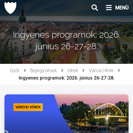
Ugrás
MENÜ
a
tartalomhoz
Ingyenes programok: 2026.
június 26-27-28.
Győr
Bejegyzések
Hírek
Városi Hírek
Ingyenes programok: 2026. június 26-27-28.
VÁROSI HÍREK