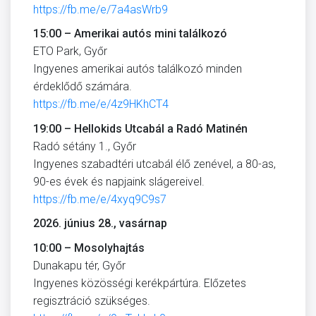
https://fb.me/e/7a4asWrb9
15:00 – Amerikai autós mini találkozó
ETO Park, Győr
Ingyenes amerikai autós találkozó minden
érdeklődő számára.
https://fb.me/e/4z9HKhCT4
19:00 – Hellokids Utcabál a Radó Matinén
Radó sétány 1., Győr
Ingyenes szabadtéri utcabál élő zenével, a 80-as,
90-es évek és napjaink slágereivel.
https://fb.me/e/4xyq9C9s7
2026. június 28., vasárnap
10:00 – Mosolyhajtás
Dunakapu tér, Győr
Ingyenes közösségi kerékpártúra. Előzetes
regisztráció szükséges.