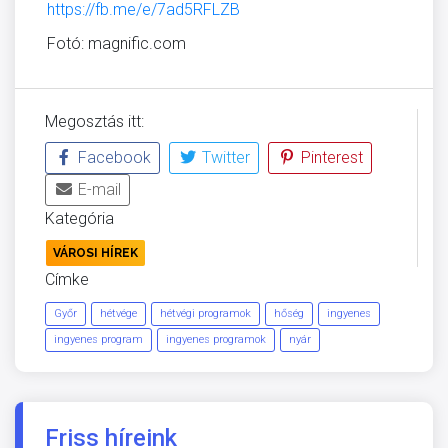
https://fb.me/e/7ad5RFLZB
Fotó: magnific.com
Megosztás itt:
Facebook
Twitter
Pinterest
E-mail
Kategória
VÁROSI HÍREK
Címke
Győr
hétvége
hétvégi programok
hőség
ingyenes
ingyenes program
ingyenes programok
nyár
Friss híreink