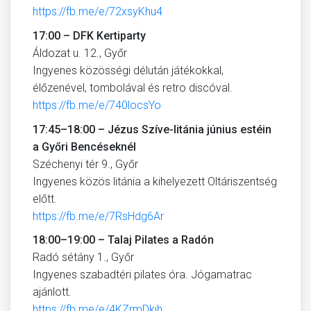
https://fb.me/e/72xsyKhu4
17:00 – DFK Kertiparty
Áldozat u. 12., Győr
Ingyenes közösségi délután játékokkal,
élőzenével, tombolával és retro discóval.
https://fb.me/e/740locsYo
17:45–18:00 – Jézus Szíve-litánia június estéin
a Győri Bencéseknél
Széchenyi tér 9., Győr
Ingyenes közös litánia a kihelyezett Oltáriszentség
előtt.
https://fb.me/e/7RsHdg6Ar
18:00–19:00 – Talaj Pilates a Radón
Radó sétány 1., Győr
Ingyenes szabadtéri pilates óra. Jógamatrac
ajánlott.
https://fb.me/e/4KZrmDkjh