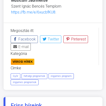
Musicum Jaurinense
Szent Ignác Bencés Templom
https://fb.me/e/6xucbfKU8
.
Megosztás itt:
Facebook
Twitter
Pinterest
E-mail
Kategória
VÁROSI HÍREK
Címke
Győr
hétvégi programok
ingyenes program
ingyenes programok
Friss híreink