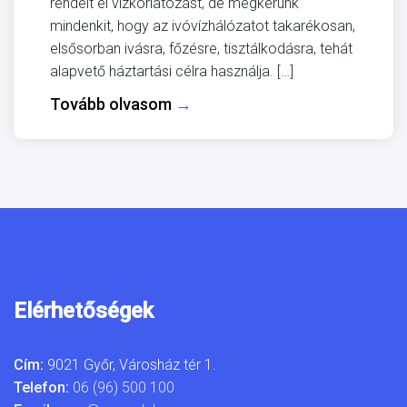
rendelt el vízkorlátozást, de megkérünk
mindenkit, hogy az ivóvízhálózatot takarékosan,
elsősorban ivásra, főzésre, tisztálkodásra, tehát
alapvető háztartási célra használja. […]
Tovább olvasom
→
Elérhetőségek
Cím:
9021 Győr, Városház tér 1.
Telefon:
06 (96) 500 100