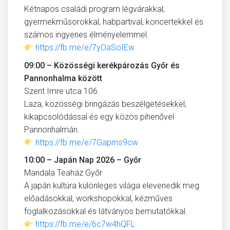
Kétnapos családi program légvárakkal,
gyermekműsorokkal, habpartival, koncertekkel és
számos ingyenes élményelemmel.
https://fb.me/e/7yOaSoIEw
09:00 – Közösségi kerékpározás Győr és
Pannonhalma között
Szent Imre utca 106.
Laza, közösségi bringázás beszélgetésekkel,
kikapcsolódással és egy közös pihenővel
Pannonhalmán.
https://fb.me/e/7Gapms9cw
10:00 – Japán Nap 2026 – Győr
Mandala Teaház Győr
A japán kultúra különleges világa elevenedik meg
előadásokkal, workshopokkal, kézműves
foglalkozásokkal és látványos bemutatókkal.
https://fb.me/e/6c7w4hQFL