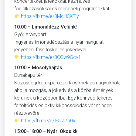
koncertekkel, játékokkal, kézműves
foglalkozásokkal és mesebeli programokkal.
https://fb.me/e/3McHCKTiy
10:00 – Limonádézz Velünk!
Győr Aranypart
Ingyenes limonádéosztás a nyári hangulat
jegyében, frissítőkkel és jókedvvel.
https://fb.me/e/8CGw9Gcv1
10:00 – Mosolyhajtás
Dunakapu tér
Közösségi kerékpározás kicsiknek és nagyoknak,
ahol a mozgás, a jókedv és a közös élmények
kerülnek a középpontba. Egy könnyed tekerés,
feltöltődés és aktív kikapcsolódás vár minden
résztvevőre.
https://fb.me/e/jE5jZ7p0x
15:00–18:00 – Nyári Ökosikk