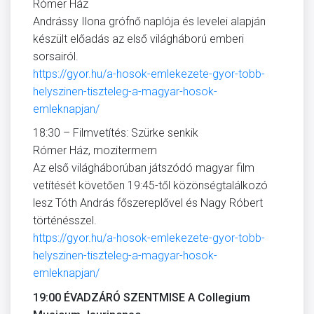
Rómer Ház
Andrássy Ilona grófnő naplója és levelei alapján
készült előadás az első világháború emberi
sorsairól.
https://gyor.hu/a-hosok-emlekezete-gyor-tobb-
helyszinen-tiszteleg-a-magyar-hosok-
emleknapjan/
18:30 – Filmvetítés: Szürke senkik
Rómer Ház, mozitermem
Az első világháborúban játszódó magyar film
vetítését követően 19:45-től közönségtalálkozó
lesz Tóth András főszereplővel és Nagy Róbert
történésszel.
https://gyor.hu/a-hosok-emlekezete-gyor-tobb-
helyszinen-tiszteleg-a-magyar-hosok-
emleknapjan/
19:00 ÉVADZÁRÓ SZENTMISE A Collegium