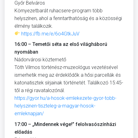
Győr Belváros
Környezetbarát ruhacsere-program több
helyszínen, ahol a fenntarthatóság és a közösségi
élmény találkozik.
https://fb.me/e/6o4GtkJuV
16:00 – Temetői séta az első világháború
nyomában
Nádorvárosi köztemető
Tóth Vilmos történész-muzeológus vezetésével
ismerhetik meg az érdeklődők a hősi parcellák és
katonatisztek sírjainak történetét. Találkozó 15:45-
től a régi ravatalozónál.
https://gyor.hu/a-hosok-emlekezete-gyor-tobb-
helyszinen-tiszteleg-a-magyar-hosok-
emleknapjan/
17:00 – „Mindennek vége!” felolvasószínházi
előadás