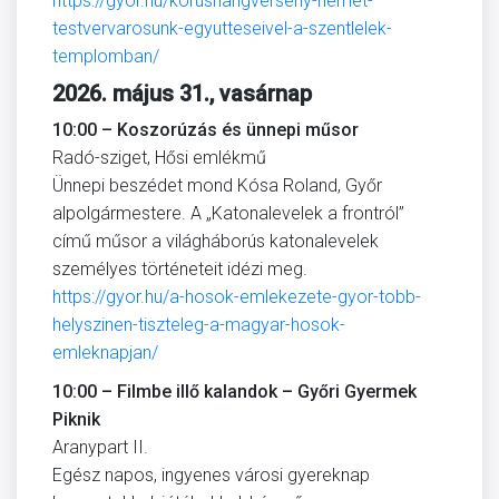
https://gyor.hu/korushangverseny-nemet-
testvervarosunk-egyutteseivel-a-szentlelek-
templomban/
2026. május 31., vasárnap
10:00 – Koszorúzás és ünnepi műsor
Radó-sziget, Hősi emlékmű
Ünnepi beszédet mond Kósa Roland, Győr
alpolgármestere. A „Katonalevelek a frontról”
című műsor a világháborús katonalevelek
személyes történeteit idézi meg.
https://gyor.hu/a-hosok-emlekezete-gyor-tobb-
helyszinen-tiszteleg-a-magyar-hosok-
emleknapjan/
10:00 – Filmbe illő kalandok – Győri Gyermek
Piknik
Aranypart II.
Egész napos, ingyenes városi gyereknap