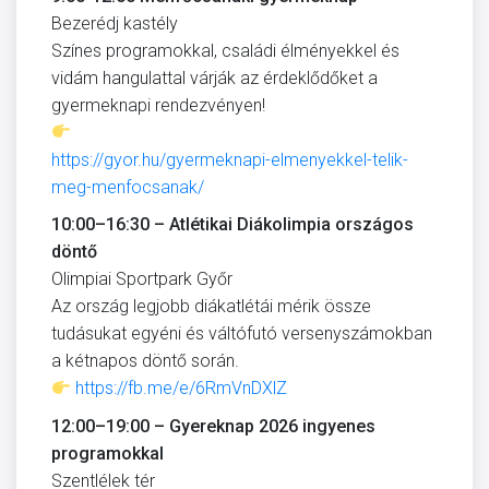
Bezerédj kastély
Színes programokkal, családi élményekkel és
vidám hangulattal várják az érdeklődőket a
gyermeknapi rendezvényen!
https://gyor.hu/gyermeknapi-elmenyekkel-telik-
meg-menfocsanak/
10:00–16:30 – Atlétikai Diákolimpia országos
döntő
Olimpiai Sportpark Győr
Az ország legjobb diákatlétái mérik össze
tudásukat egyéni és váltófutó versenyszámokban
a kétnapos döntő során.
https://fb.me/e/6RmVnDXlZ
12:00–19:00 – Gyereknap 2026 ingyenes
programokkal
Szentlélek tér