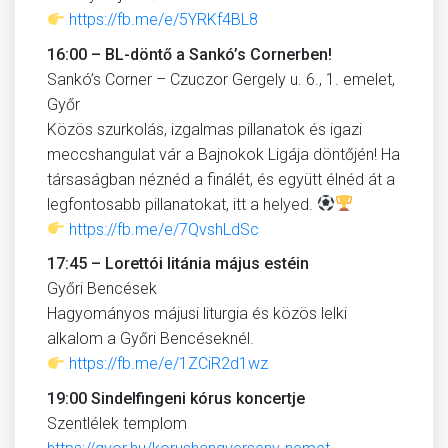
https://fb.me/e/5YRKf4BL8
16:00 – BL-döntő a Sankó’s Cornerben!
Sankó’s Corner – Czuczor Gergely u. 6., 1. emelet,
Győr
Közös szurkolás, izgalmas pillanatok és igazi
meccshangulat vár a Bajnokok Ligája döntőjén! Ha
társaságban néznéd a finálét, és együtt élnéd át a
legfontosabb pillanatokat, itt a helyed.
https://fb.me/e/7QvshLdSc
17:45 – Lorettói litánia május estéin
Győri Bencések
Hagyományos májusi liturgia és közös lelki
alkalom a Győri Bencéseknél.
https://fb.me/e/1ZCiR2d1wz
19:00 Sindelfingeni kórus koncertje
Szentlélek templom