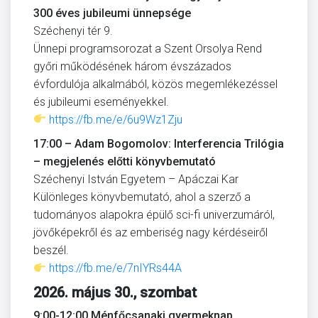
300 éves jubileumi ünnepsége
Széchenyi tér 9.
Ünnepi programsorozat a Szent Orsolya Rend
győri működésének három évszázados
évfordulója alkalmából, közös megemlékezéssel
és jubileumi eseményekkel.
https://fb.me/e/6u9Wz1Zju
17:00 – Adam Bogomolov: Interferencia Trilógia
– megjelenés előtti könyvbemutató
Széchenyi István Egyetem – Apáczai Kar
Különleges könyvbemutató, ahol a szerző a
tudományos alapokra épülő sci-fi univerzumáról,
jövőképekről és az emberiség nagy kérdéseiről
beszél.
https://fb.me/e/7nIYRs44A
2026. május 30., szombat
9:00-12:00 Ménfőcsanaki gyermeknap