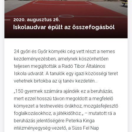
2020. augusztus 26.
Iskolaudvar épült az összefogásból
24 győri és Győr környéki cég vett részt a nemes
kezdeményezésben, amelynek köszönhetően
teljesen megújították a Radó Tibor Általános
Iskola udvarát. A tanulók egy igazi közösségi teret
vehetnek birtokba az új tanév kezdetén…
„150 gyermek számára ajándék ez a beruházás,
mert ezzel hosszú távon megoldott a megfelelő
környezet a testnevelés órákhoz, mozgásfejlesztő
foglalkozásokhoz, a játékidőhöz.„ – mutatott rá a
beruházás jelentőségére Peterka Kinga
intézményegység-vezető, a Süss Fel Nap