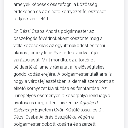
amelyek képesek összefogni a közösség
érdekében és az élhető környezet fejlesztését
tartják szem előtt.
Dr. Dézsi Csaba András polgármester az
összefogás fővédnökeként köszönte meg a
vállalkozásoknak az együttműködést és tenni
akarást, amely lehetővé tette az udvar újjá
varázsolását. Mint mondta, ez a történet
példaértékű, amely rámutat a felelősségteljes
gondolkodás erejére. A polgármester utalt arra is,
hogy a városfejlesztésben is kiemelt szempont az
élhető környezet kialakítása és fenntartása. Az
ünnepélyes eseményen a kosárpálya rendhagyó
avatása is megtörtént, hiszen az
Agrofeed
Széchenyi
Egyetem Győri KC játékosai, és Dr.
Dézsi Csaba András összjátéka végén a
polgármester dobott kosárra és szerzett