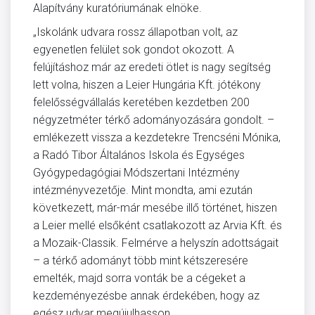
Alapítvány kuratóriumának elnöke.
„Iskolánk udvara rossz állapotban volt, az
egyenetlen felület sok gondot okozott. A
felújításhoz már az eredeti ötlet is nagy segítség
lett volna, hiszen a Leier Hungária Kft. jótékony
felelősségvállalás keretében kezdetben 200
négyzetméter térkő adományozására gondolt. –
emlékezett vissza a kezdetekre Trencséni Mónika,
a Radó Tibor Általános Iskola és Egységes
Gyógypedagógiai Módszertani Intézmény
intézményvezetője. Mint mondta, ami ezután
következett, már-már mesébe illő történet, hiszen
a Leier mellé elsőként csatlakozott az Arvia Kft. és
a Mozaik-Classik. Felmérve a helyszín adottságait
– a térkő adományt több mint kétszeresére
emelték, majd sorra vonták be a cégeket a
kezdeményezésbe annak érdekében, hogy az
egész udvar megújulhasson.