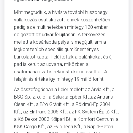
Mint megtudtuk, a hívásra további huszonegy
vállalkozás csatlakozott, ennek köszönhetően
pedig az elmúlt hetekben mintegy 120 ember
dolgozott az udvar felújításán. A térkövezés
mellett a kosárlabda pálya is megújult, ami a
legkorszerűbb speciális gumiőrleményes
burkolatot kapta. Felújították a palánkokat és új
pad is került az udvarra, miközben a
csatornahálózat is rekonstrukción esett át. A
felajánlás értéke így mintegy 19 millió forint.
Az összefogásban a Leier mellett az Arvia Kft., a
BSG Sp. z. o. o., a Salakta Épber Kft.,az Antrans
Clean Kft., a Bíró Gránit Kft., a Földmű-Ép 2004.
Kft., az Eli-Trans 2005 Kft., az FK System Építő Kft.,
a Kő-Dekor 2002 Kőipari Bt., a Komfort Centrum, a
K&K Cargo Kft., az Evin Tech Kft., a Rapid-Beton