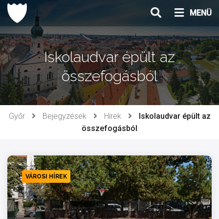
Ugrás
MENÜ
a
tartalomhoz
Iskolaudvar épült az
összefogásból
Győr
Bejegyzések
Hírek
Iskolaudvar épült az
összefogásból
VÁROSI HÍREK