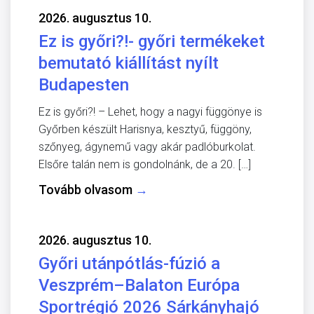
2026. augusztus 10.
Ez is győri?!- győri termékeket
bemutató kiállítást nyílt
Budapesten
Ez is győri?! – Lehet, hogy a nagyi függönye is
Győrben készült Harisnya, kesztyű, függöny,
szőnyeg, ágynemű vagy akár padlóburkolat.
Elsőre talán nem is gondolnánk, de a 20. […]
Tovább olvasom
→
2026. augusztus 10.
Győri utánpótlás-fúzió a
Veszprém–Balaton Európa
Sportrégió 2026 Sárkányhajó