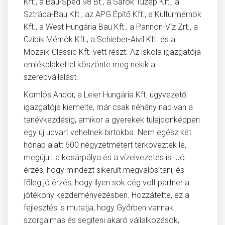
Kft., a Bau-Sped 98 Bt., a Sarok Tüzép Kft., a
Sztráda-Bau Kft., az APG Építő Kft., a Kultúrmérnök
Kft., a West Hungária Bau Kft., a Pannon-Víz Zrt., a
Czibik Mérnök Kft., a Schieber-Aivil Kft. és a
Mozaik-Classic Kft. vett részt. Az iskola igazgatója
emlékplakettel köszönte meg nekik a
szerepvállalást.
Komlós Andor, a Leier Hungária Kft. ügyvezető
igazgatója kiemelte, már csak néhány nap van a
tanévkezdésig, amikor a gyerekek tulajdonképpen
egy új udvart vehetnek birtokba. Nem egész két
hónap alatt 600 négyzetmétert térköveztek le,
megújult a kosárpálya és a vízelvezetés is. Jó
érzés, hogy mindezt sikerült megvalósítani, és
főleg jó érzés, hogy ilyen sok cég volt partner a
jótékony kezdeményezésben. Hozzátette, ez a
fejlesztés is mutatja, hogy Győrben vannak
szorgalmas és segíteni akaró vállalkozások,