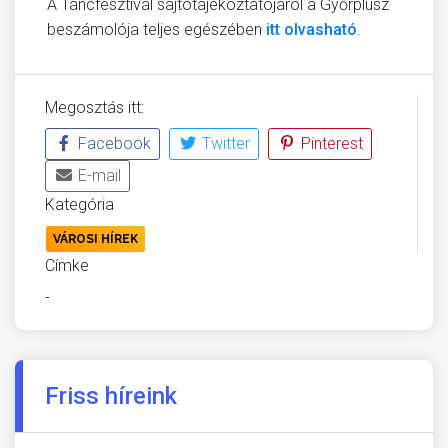
A Táncfesztivál sajtótájékoztatójáról a Győrplusz
beszámolója teljes egészében
itt olvasható
.
Megosztás itt:
Facebook
Twitter
Pinterest
E-mail
Kategória
VÁROSI HÍREK
Címke
-
Friss híreink