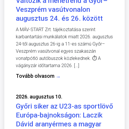
Változik a menetrend a Győr–
Veszprém vasútvonalon
augusztus 24. és 26. között
A MÁV-START Zrt. tájékoztatása szerint
karbantartási munkálatok miatt 2026. augusztus
24-től augusztus 26-ig a 11-es számú Győr–
Veszprém vasútvonal egyes szakaszán
vonatpótló autóbuszok közlekednek. ⏱️ A
vágányzár időtartama 2026. […]
Tovább olvasom
→
2026. augusztus 10.
Győri siker az U23-as sportlövő
Európa-bajnokságon: Laczik
Dávid aranyérmes a magyar