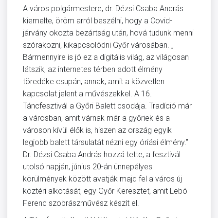
A város polgármestere, dr. Dézsi Csaba András
kiemelte, öröm arról beszélni, hogy a Covid-
járvány okozta bezártság után, hová tudunk menni
szórakozni, kikapcsolódni Győr városában. „
Bármennyire is jó ez a digitális világ, az világosan
látszik, az internetes térben adott élmény
töredéke csupán, annak, amit a közvetlen
kapcsolat jelent a művészekkel. A 16.
Táncfesztivál a Győri Balett csodája. Tradíció már
a városban, amit várnak már a győriek és a
városon kívül élők is, hiszen az ország egyik
legjobb balett társulatát nézni egy óriási élmény.”
Dr. Dézsi Csaba András hozzá tette, a fesztivál
utolsó napján, június 20-án ünnepélyes
körülmények között avatják majd fel a város új
köztéri alkotását, egy Győr Keresztet, amit Lebó
Ferenc szobrászművész készít el.