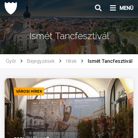
Ugrás
MENÜ
a
tartalomhoz
Ismét Tancfesztivál
Győr
Bejegyzések
Hírek
Ismét Tancfesztivál
VÁROSI HÍREK