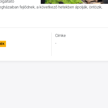
olgáltató
egházaiban fejlődnek, a következő hetekben ápolják, öntözik,
Címke
-
REK