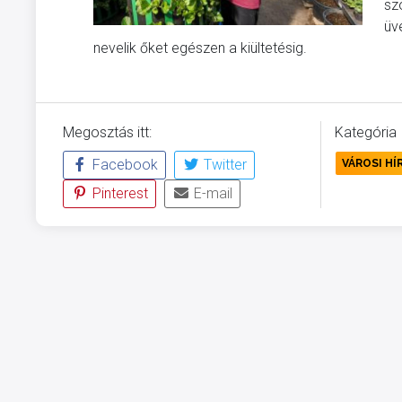
sz
üv
nevelik őket egészen a kiültetésig.
Megosztás itt:
Kategória
Facebook
Twitter
VÁROSI HÍ
Pinterest
E-mail