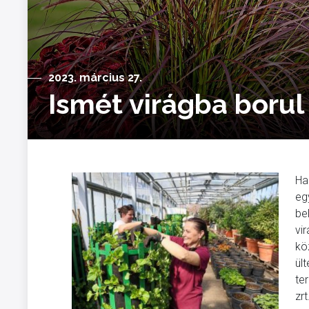
2023. március 27.
Ismét virágba borul
Ha
eg
be
vi
kö
ült
te
zr