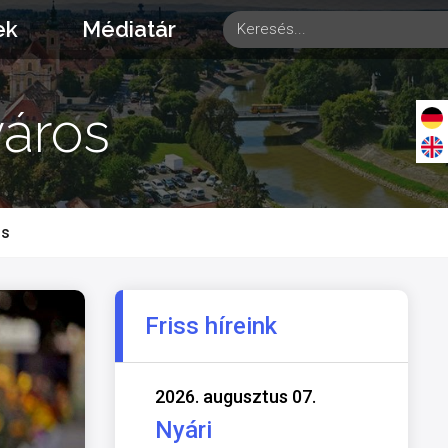
ek
Médiatár
város
os
Friss híreink
2026. augusztus 07.
Nyári