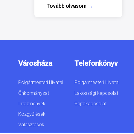
Tovább olvasom
→
Városháza
Telefonkönyv
Polgármesteri Hivatal
Polgármesteri Hivatal
Önkormányzat
Lakossági kapcsolat
Intézmények
Sajtókapcsolat
Közgyűlések
Választások