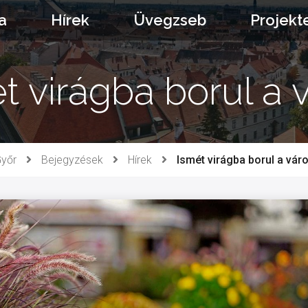
a
Hírek
Üvegzseb
Projekt
t virágba borul a 
yőr
Bejegyzések
Hírek
Ismét virágba borul a vár