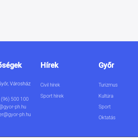
őségek
Hírek
Győr
yőr, Városház
Civil hírek
Turizmus
Sport hírek
Kultúra
 (96) 500 100
Sport
@gyor-ph.hu
er@gyor-ph.hu
Oktatás