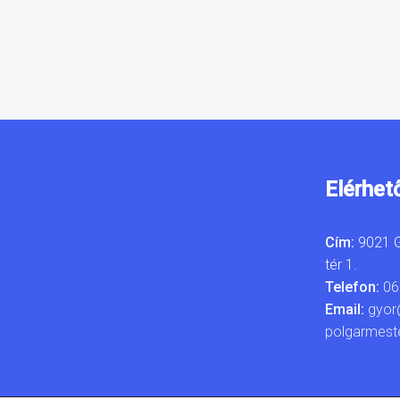
Elérhet
Cím:
9021 G
tér 1.
Telefon:
06
Email:
gyor
polgarmest