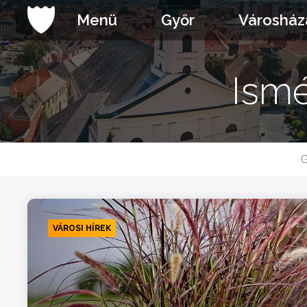
Ugrás
Menü
Győr
Városház
a
tartalomhoz
Ismé
G
VÁROSI HÍREK