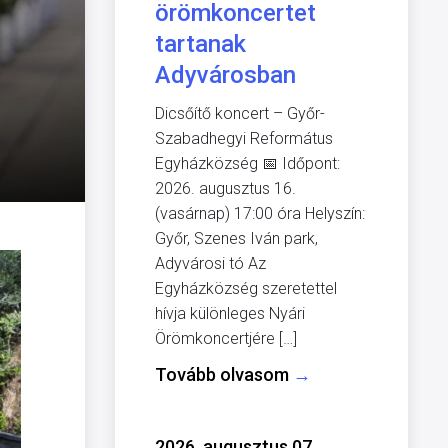
örömkoncertet
tartanak
Adyvárosban
Dicsőítő koncert – Győr-
Szabadhegyi Református
Egyházközség 📅 Időpont:
2026. augusztus 16.
(vasárnap) 17:00 óra Helyszín:
Győr, Szenes Iván park,
Adyvárosi tó Az
Egyházközség szeretettel
hívja különleges Nyári
Örömkoncertjére […]
Tovább olvasom
→
2026. augusztus 07.