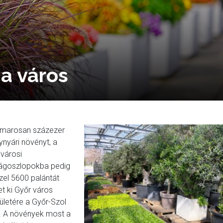
 a város
marosan százezer
ynyári növényt, a
lvárosi
rágoszlopokba pedig
zel 5600 palántát
et ki Győr város
rületére a Győr-Szol
t. A növények most a