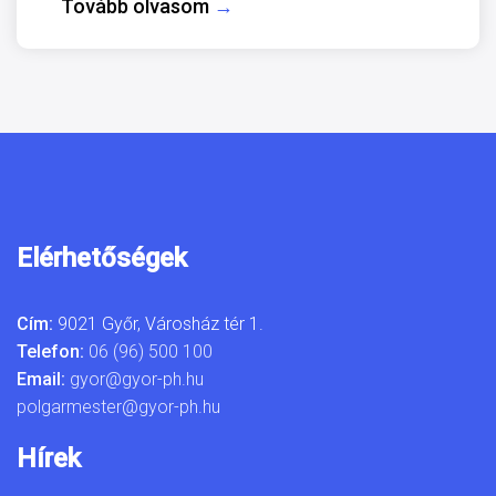
Tovább olvasom
→
Elérhetőségek
Cím:
9021 Győr, Városház tér 1.
Telefon:
06 (96) 500 100
Email:
gyor@gyor-ph.hu
polgarmester@gyor-ph.hu
Hírek