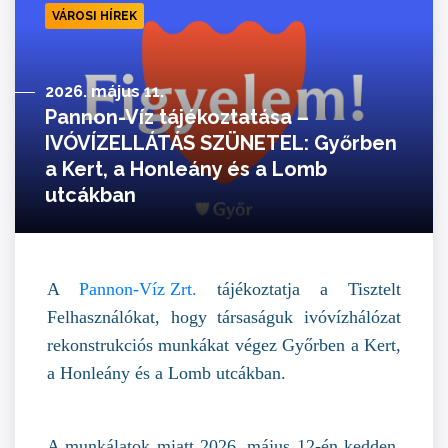
VÁROSI HÍREK
2026. május 11.
Pannon-Víz tájékoztatása –
IVÓVÍZELLÁTÁS SZÜNETEL: Győrben
a Kert, a Honleány és a Lomb
utcákban
A
Pannon-Víz Zrt.
tájékoztatja a Tisztelt
Felhasználókat, hogy társaságuk ivóvízhálózat
rekonstrukciós munkákat végez Győrben a Kert,
a Honleány és a Lomb utcákban.
A munkálatok miatt 2026. május 12-én kedden,