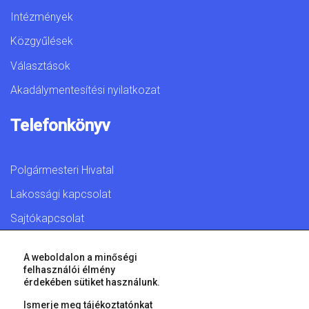
Intézmények
Közgyűlések
Választások
Akadálymentesítési nyilatkozat
Telefonkönyv
Polgármesteri Hivatal
Lakossági kapcsolat
Sajtókapcsolat
A weboldalon a minőségi
felhasználói élmény
érdekében sütiket használunk.
© 2026 Győr Megyei Jogú Város • Minden jog fenntartva!
Ismerje meg tájékoztatónkat