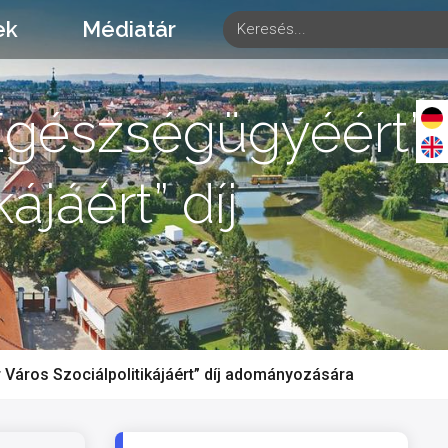
ek
Médiatár
s Egészségügyéért”
ájáért” díj
r Város Szociálpolitikájáért” díj adományozására