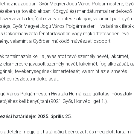
erülethez igazodóan: Győr Megyei Jogú Város Polgármestere, Győ
sében (a továbbiakban: Közgyűlés) mandátummal rendelkező
l szervezet a legfőbb szerv döntése alapján, valamint párt győri
tsága, Győr Megyei Jogú Város Polgármesteri Hivatalának illeté
ros Önkormányzata fenntartásában vagy működtetésében lévő
mény, valamint a Győrben működő művészeti csoport.
tartalmaznia kell: a javaslatot tevő személy nevét, lakcímét,
z elismerésre javasolt személy nevét, lakcímét, foglalkozását, a
ágának, tevékenységének ismertetését, valamint az elismerés
ét és részletes indokolását.
Jogú Város Polgármesteri Hivatala Humánszolgáltatási Főosztály
őjéhez kell benyújtani (9021 Győr, Honvéd liget 1.).
ezési határideje: 2025. április 25.
lattételre megjelölt határidőig beérkezett és megjelölt tartalmi