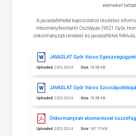
elemeket tarta
A javaslattétellel kapcsolatos részletes info
Intézményfenntartó Osztályán (9021 Győr, Hon
önkormányzati rendelet és javaslattételi felhívás,
JAVASLAT Győr Város Egészségügyéér
Uploaded:
2025.03.24
Size:
18.58 KB
JAVASLAT Győr Város Szociálpolitikáj
Uploaded:
2025.03.24
Size:
18.58 KB
Önkormányzati elismeréssel összefügg
Uploaded:
2025.03.24
Size:
187.70 KB