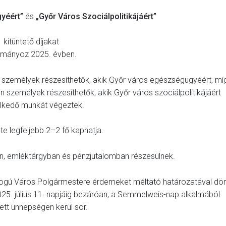
gyéért”
és
„Győr Város Szociálpolitikájáért”
kitüntető díjakat
mányoz 2025. évben.
 személyek részesíthetők, akik Győr város egészségügyéért, mí
n személyek részesíthetők, akik Győr város szociálpolitikájáért
lkedő munkát végeztek.
nte legfeljebb 2–2 fő kaphatja.
ben, emléktárgyban és pénzjutalomban részesülnek.
ogú Város Polgármestere érdemeket méltató határozatával dö
2025. július 11. napjáig bezáróan, a Semmelweis-nap alkalmából
ett ünnepségen kerül sor.