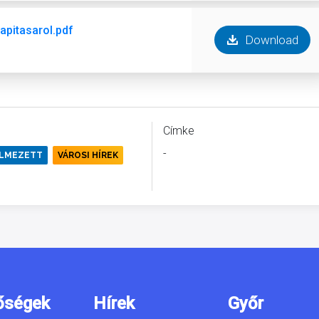
apitasarol.pdf
Download
Címke
-
ELMEZETT
VÁROSI HÍREK
őségek
Hírek
Győr