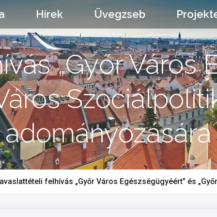
a
Hírek
Üvegzseb
Projekt
lhívás „Győr Váro
áros Szociálpolitik
adományozására
avaslattételi felhívás „Győr Város Egészségügyéért” és „Győ