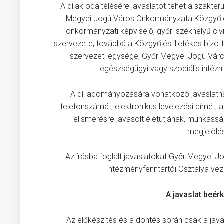
A díjak odaítélésére javaslatot tehet a szakt
Megyei Jogú Város Önkormányzata Közgyűlé
önkormányzati képviselő, győri székhelyű civi
szervezete, továbbá a Közgyűlés illetékes bizot
szervezeti egysége, Győr Megyei Jogú Vá
egészségügyi vagy szociális intéz
A díj adományozására vonatkozó javaslatnak 
telefonszámát, elektronikus levelezési címét, a
elismerésre javasolt életútjának, munkáss
megjelölés
Az írásba foglalt javaslatokat Győr Megyei 
Intézményfenntartói Osztálya vezet
A javaslat beérk
Az előkészítés és a döntés során csak a javas