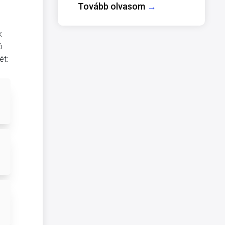
Tovább olvasom
→
k
ó
ét: