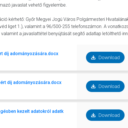
lmazó javaslat vehető figyelembe.
rmáció kérhető: Győr Megyei Jogú Város Polgármesteri Hivatalána
véd liget 1.), valamint a 96/500-255 telefonszámon. A vonatkoz
 valamint a javaslattétel benyújtását segítő adatlap letölthető inn
t díj adományozására.docx
Download
áért díj adományozására.docx
Download
ésben kezelt adatokról adatkezelési_ .pdf
Download