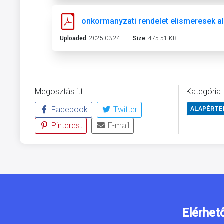
onkormanyzati rendelet elismeresek al
Uploaded:
2025.03.24
Size:
475.51 KB
Megosztás itt:
Kategória
Facebook
Twitter
ALAPÉRT
Pinterest
E-mail
Elérhet