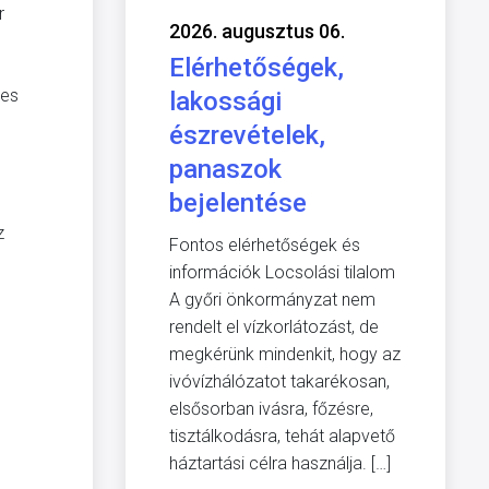
r
2026. augusztus 06.
Elérhetőségek,
kes
lakossági
észrevételek,
panaszok
bejelentése
z
Fontos elérhetőségek és
információk Locsolási tilalom
A győri önkormányzat nem
rendelt el vízkorlátozást, de
megkérünk mindenkit, hogy az
ivóvízhálózatot takarékosan,
elsősorban ivásra, főzésre,
tisztálkodásra, tehát alapvető
háztartási célra használja. […]