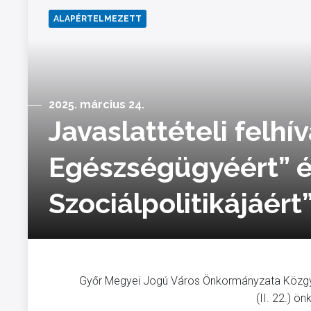
ALAPÉRTELMEZETT
2025. március 24.
Javaslattételi felhí
Egészségügyéért” é
Szociálpolitikájáér
Győr Megyei Jogú Város Önkormányzata Közgyű
(II. 22.) ö