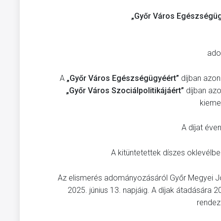
„Győr Város Egészségü
ado
A
„Győr Város Egészségügyéért”
díjban azon
„Győr Város Szociálpolitikájáért”
díjban azo
kieme
A díjat éve
A kitüntetettek díszes oklevél
Az elismerés adományozásáról Győr Megyei J
2025. június 13. napjáig. A díjak átadására 
rendez