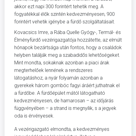
akkor ezt napi 300 forintért tehetik meg. A
fogyatékkal élők szintén kedvezményesen, 900
forintért vehetik igénybe a fürdő szolgáltatásait.
Kovacsics Imre, a Rába Quelle Gyógy-, Termál- és
Élményfürdő vezérigazgatója hozzátette, az elmúlt
hónapok bezártsága után fontos, hogy a családok
helyben találják meg a szabadidős lehetőségeket.
Mint mondta, sokaknak azonban a piaci árak
megterhelőek lennének a rendszeres
látogatáshoz, a nyár folyamán azonban a
gyerekek három gombóc fagyi áráért juthatnak el
a fürdőbe. A fürdőépület mától látogatható
kedvezményesen, de hamarosan – az időjárás
függvényében – a strand is megnyílik, s a jegyek
oda is érvényesek.
A vezérigazgató elmondta, a kedvezményes