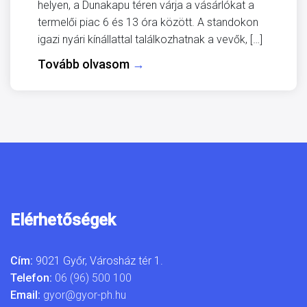
helyen, a Dunakapu téren várja a vásárlókat a
termelői piac 6 és 13 óra között. A standokon
igazi nyári kínállattal találkozhatnak a vevők, […]
Tovább olvasom
→
Elérhetőségek
Cím:
9021 Győr, Városház tér 1.
Telefon:
06 (96) 500 100
Email:
gyor@gyor-ph.hu