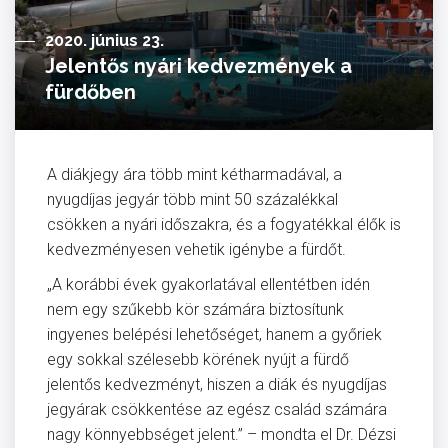
2020. június 23.
Jelentős nyári kedvezmények a
fürdőben
A diákjegy ára több mint kétharmadával, a
nyugdíjas jegyár több mint 50 százalékkal
csökken a nyári időszakra, és a fogyatékkal élők is
kedvezményesen vehetik igénybe a fürdőt.
„A korábbi évek gyakorlatával ellentétben idén
nem egy szűkebb kör számára biztosítunk
ingyenes belépési lehetőséget, hanem a győriek
egy sokkal szélesebb körének nyújt a fürdő
jelentős kedvezményt, hiszen a diák és nyugdíjas
jegyárak csökkentése az egész család számára
nagy könnyebbséget jelent.” – mondta el Dr. Dézsi