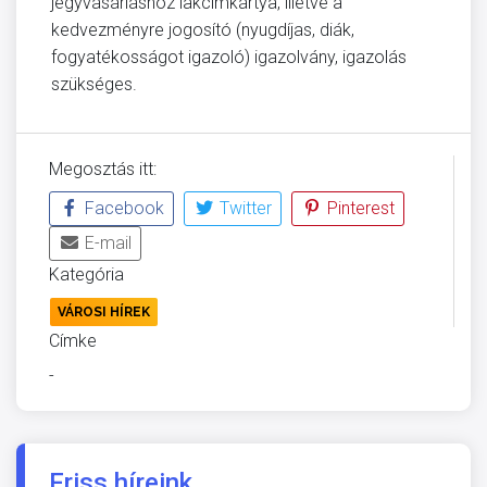
jegyvásárláshoz lakcímkártya, illetve a
kedvezményre jogosító (nyugdíjas, diák,
fogyatékosságot igazoló) igazolvány, igazolás
szükséges.
Megosztás itt:
Facebook
Twitter
Pinterest
E-mail
Kategória
VÁROSI HÍREK
Címke
-
Friss híreink