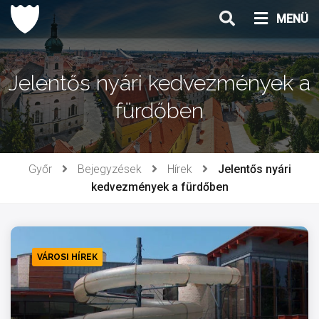
Ugrás
MENÜ
a
tartalomhoz
Jelentős nyári kedvezmények a
fürdőben
Győr
Bejegyzések
Hírek
Jelentős nyári
kedvezmények a fürdőben
VÁROSI HÍREK