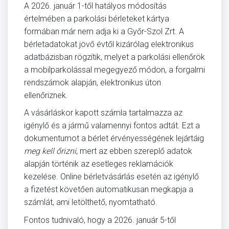
A 2026. január 1-től hatályos módosítás
értelmében a parkolási bérleteket kártya
formában már nem adja ki a Győr-Szol Zrt. A
bérletadatokat jövő évtől kizárólag elektronikus
adatbázisban rögzítik, melyet a parkolási ellenőrök
a mobilparkolással megegyező módon, a forgalmi
rendszámok alapján, elektronikus úton
ellenőriznek.
A vásárláskor kapott számla tartalmazza az
igénylő és a jármű valamennyi fontos adtát. Ezt a
dokumentumot a bérlet érvényességének lejártáig
meg kell őrizni
, mert az ebben szereplő adatok
alapján történik az esetleges reklamációk
kezelése. Online bérletvásárlás esetén az igénylő
a fizetést követően automatikusan megkapja a
számlát, ami letölthető, nyomtatható.
Fontos tudnivaló, hogy a 2026. január 5-től