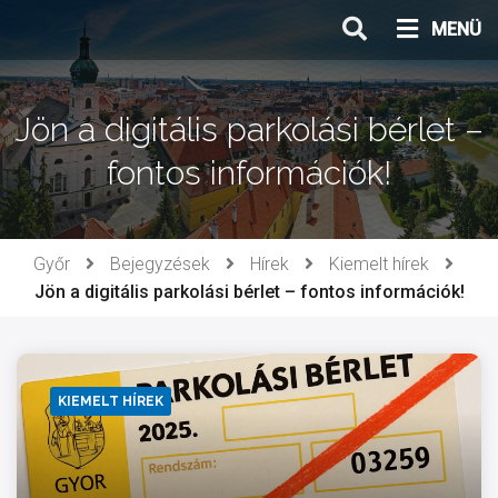
Ugrás
MENÜ
a
tartalomhoz
Jön a digitális parkolási bérlet –
fontos információk!
Győr
Bejegyzések
Hírek
Kiemelt hírek
Jön a digitális parkolási bérlet – fontos információk!
KIEMELT HÍREK