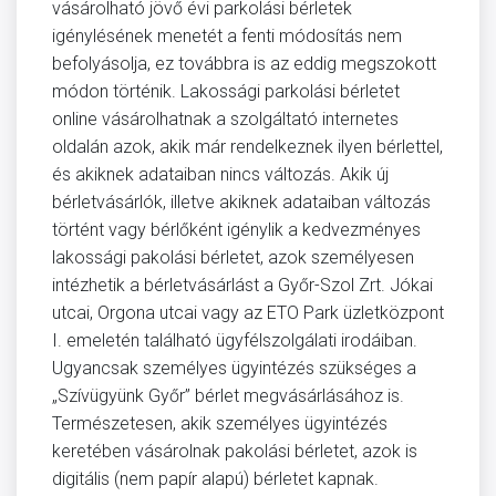
vásárolható jövő évi parkolási bérletek
igénylésének menetét a fenti módosítás nem
befolyásolja, ez továbbra is az eddig megszokott
módon történik. Lakossági parkolási bérletet
online vásárolhatnak a szolgáltató internetes
oldalán azok, akik már rendelkeznek ilyen bérlettel,
és akiknek adataiban nincs változás. Akik új
bérletvásárlók, illetve akiknek adataiban változás
történt vagy bérlőként igénylik a kedvezményes
lakossági pakolási bérletet, azok személyesen
intézhetik a bérletvásárlást a Győr-Szol Zrt. Jókai
utcai, Orgona utcai vagy az ETO Park üzletközpont
I. emeletén található ügyfélszolgálati irodáiban.
Ugyancsak személyes ügyintézés szükséges a
„Szívügyünk Győr” bérlet megvásárlásához is.
Természetesen, akik személyes ügyintézés
keretében vásárolnak pakolási bérletet, azok is
digitális (nem papír alapú) bérletet kapnak.