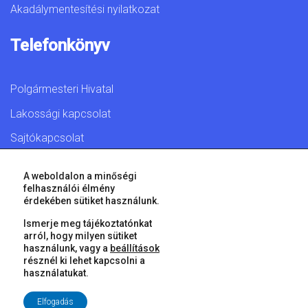
Akadálymentesítési nyilatkozat
Telefonkönyv
Polgármesteri Hivatal
Lakossági kapcsolat
Sajtókapcsolat
A weboldalon a minőségi
felhasználói élmény
érdekében sütiket használunk.
© 2026 Győr Megyei Jogú Város • Minden jog fenntartva!
Ismerje meg tájékoztatónkat
arról, hogy milyen sütiket
használunk, vagy a
beállítások
résznél ki lehet kapcsolni a
használatukat.
Elfogadás