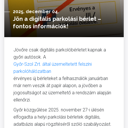
2025. december 04.
Jön a digitális parkolási bérlet –
fontos információk!
Jövőre csak digitális parkolóbérletet kapnak a
győri autósok. A
Győr-Szol Zrt. által üzemeltetett felszíni
parkolóhálózatban
érvényes új bérleteket a felhasználók januárban
már nem veszik át papír alapon, a jövőben a
jogosultságot az üzemeltető a rendszám alapján
ellenőrzi.
Győr közgyűlése 2025. november 27-i ülésén
elfogadta a helyi parkolási bérletek digitális,
adatbázis alapú rögzítéséről szóló szabályozást.