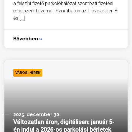
a felszíni fizető parkolóhálózat szombati fizetési
rend szerint üzemel. Szombaton az I. övezetben 8
és […]
Bővebben
»
VÁROSI HÍREK
2025. december 30.
Változatlan áron, digitálisan: január 5-
én indul a 2026-os parkolási bérletek