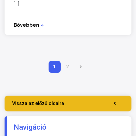
[…]
Bővebben
»
1
2
Vissza az előző oldalra
Navigáció