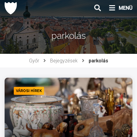
Ugrás
MENÜ
a
tartalomhoz
parkolás
Győr
Bejegyzések
parkolás
VÁROSI HÍREK