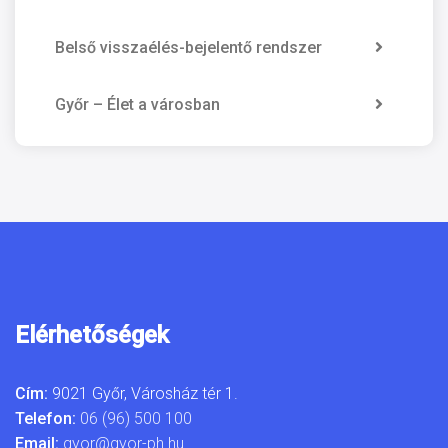
Belső visszaélés-bejelentő rendszer
Győr – Élet a városban
Elérhetőségek
Cím:
9021 Győr, Városház tér 1.
Telefon:
06 (96) 500 100
Email:
gyor@gyor-ph.hu