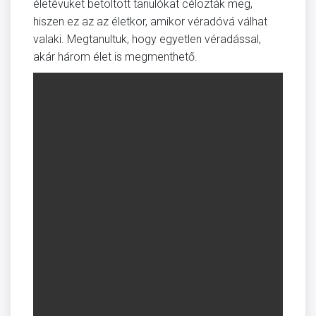
életévüket betöltött tanulókat célozták meg,
hiszen ez az az életkor, amikor véradóvá válhat
valaki. Megtanultuk, hogy egyetlen véradással,
akár három élet is megmenthető.