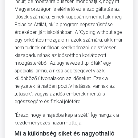
indult, de mostanra büszkén mondhatjuk, hogy itt
Magyarországon is elérhető ez a szolgáltatás az
idősek számára. Ennek kapcsán ismerhettük meg
Palasics Attilát, aki a program népszerűsítése
érdekében járt iskolánkban. A ‘Cycling without age’
egy önkéntes mozgalom, azok számára, akik már
nem tudnak önállóan kerékpározni, de szívesen
kiszabadulnának az idősotthon korlátozott
mozgásteréből. Az úgynevezett „pilóták” egy
speciális jármű, a riksa segítségével viszik
különböző útvonalakon az időseket. Ezek a
helyzetek láthatóan pozitív hatással vannak az
„utasok”, vagyis az idős emberek mentális
egészségére és fizikai jólétére.
“Érezd, hogy a hajadba kap a szél.” Így hangzik a
kezdeményezés hazai mottója.
Mi a különbség siket és nagyothalló