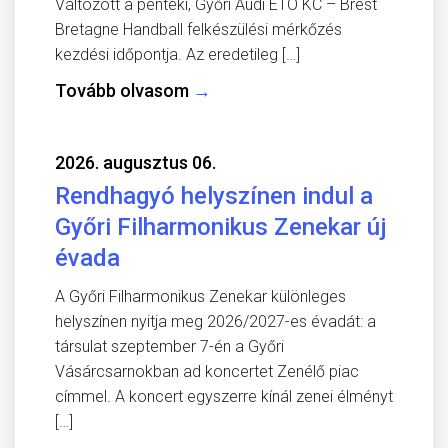
Változott a pénteki, Győri Audi ETO KC – Brest
Bretagne Handball felkészülési mérkőzés
kezdési időpontja. Az eredetileg […]
Tovább olvasom
→
2026. augusztus 06.
Rendhagyó helyszínen indul a
Győri Filharmonikus Zenekar új
évada
A Győri Filharmonikus Zenekar különleges
helyszínen nyitja meg 2026/2027-es évadát: a
társulat szeptember 7-én a Győri
Vásárcsarnokban ad koncertet Zenélő piac
címmel. A koncert egyszerre kínál zenei élményt
[…]