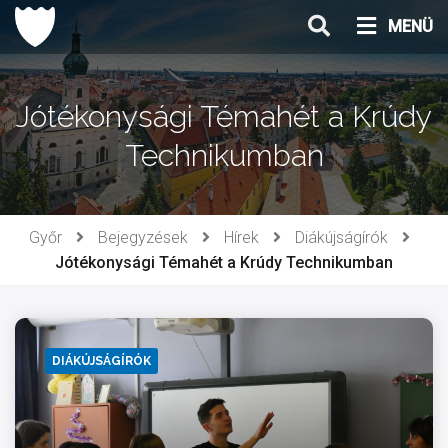
Ugrás
MENÜ
a
tartalomhoz
Jótékonysági Témahét a Krúdy
Technikumban
Győr
Bejegyzések
Hírek
Diákújságírók
Jótékonysági Témahét a Krúdy Technikumban
DIÁKÚJSÁGÍRÓK