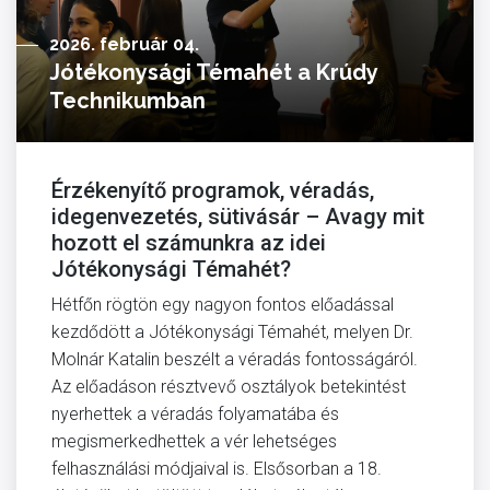
2026. február 04.
Jótékonysági Témahét a Krúdy
Technikumban
Érzékenyítő programok, véradás,
idegenvezetés, sütivásár – Avagy mit
hozott el számunkra az idei
Jótékonysági Témahét?
Hétfőn rögtön egy nagyon fontos előadással
kezdődött a Jótékonysági Témahét, melyen Dr.
Molnár Katalin beszélt a véradás fontosságáról.
Az előadáson résztvevő osztályok betekintést
nyerhettek a véradás folyamatába és
megismerkedhettek a vér lehetséges
felhasználási módjaival is. Elsősorban a 18.