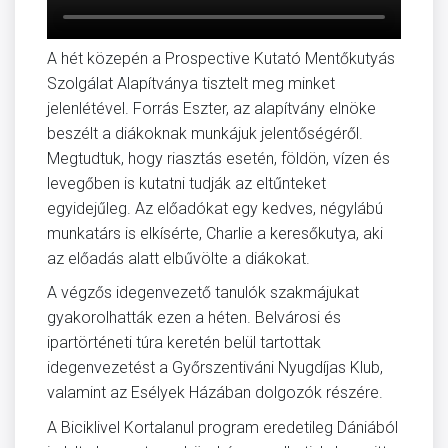
A hét közepén a Prospective Kutató Mentőkutyás
Szolgálat Alapítványa tisztelt meg minket
jelenlétével. Forrás Eszter, az alapítvány elnöke
beszélt a diákoknak munkájuk jelentőségéről.
Megtudtuk, hogy riasztás esetén, földön, vízen és
levegőben is kutatni tudják az eltűnteket
egyidejűleg. Az előadókat egy kedves, négylábú
munkatárs is elkísérte, Charlie a keresőkutya, aki
az előadás alatt elbűvölte a diákokat.
A végzős idegenvezető tanulók szakmájukat
gyakorolhatták ezen a héten. Belvárosi és
ipartörténeti túra keretén belül tartottak
idegenvezetést a Győrszentiváni Nyugdíjas Klub,
valamint az Esélyek Házában dolgozók részére.
A Biciklivel Kortalanul program eredetileg Dániából