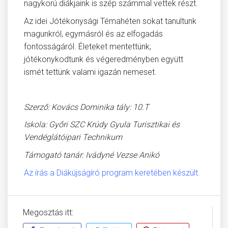
nagykorú diákjaink is szép számmal vettek részt.
Az idei Jótékonysági Témahéten sokat tanultunk
magunkról, egymásról és az elfogadás
fontosságáról. Életeket mentettünk,
jótékonykodtunk és végeredményben együtt
ismét tettünk valami igazán nemeset.
Szerző: Kovács Dominika tály: 10.T
Iskola: Győri SZC Krúdy Gyula Turisztikai és
Vendéglátóipari Technikum
Támogató tanár: Ivádyné Vezse Anikó
Az írás a Diákújságíró program keretében készült.
Megosztás itt: