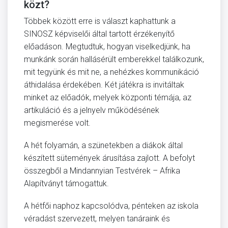
közt?
Többek között erre is választ kaphattunk a
SINOSZ képviselői által tartott érzékenyítő
előadáson. Megtudtuk, hogyan viselkedjünk, ha
munkánk során hallásérült emberekkel találkozunk,
mit tegyünk és mit ne, a nehézkes kommunikáció
áthidalása érdekében. Két játékra is invitáltak
minket az előadók, melyek központi témája, az
artikuláció és a jelnyelv működésének
megismerése volt.
A hét folyamán, a szünetekben a diákok által
készített sütemények árusítása zajlott. A befolyt
összegből a Mindannyian Testvérek – Afrika
Alapítványt támogattuk.
A hétfői naphoz kapcsolódva, pénteken az iskola
véradást szervezett, melyen tanáraink és