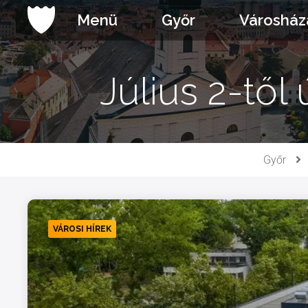
Ugrás
Menü
Győr
Városház
a
tartalomhoz
Július 2-től
Győr
VÁROSI HÍREK