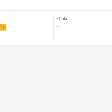
Címke
-
REK