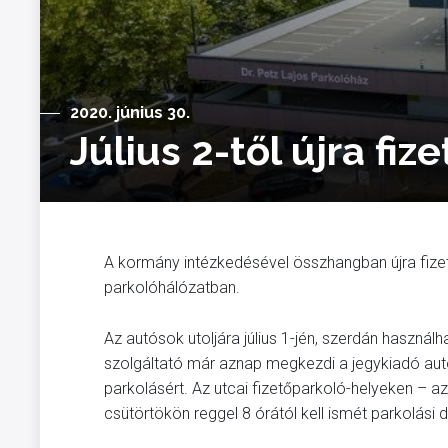
2020. június 30.
Július 2-től újra fi
A kormány intézkedésével összhangban újra fizetős
parkolóhálózatban.
Az autósok utoljára július 1-jén, szerdán használ
szolgáltató már aznap megkezdi a jegykiadó aut
parkolásért. Az utcai fizetőparkoló-helyeken – az I
csütörtökön reggel 8 órától kell ismét parkolási díj