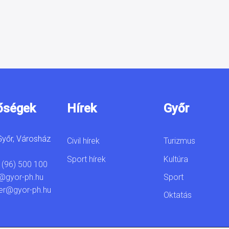
őségek
Hírek
Győr
yőr, Városház
Civil hírek
Turizmus
Sport hírek
Kultúra
 (96) 500 100
Sport
@gyor-ph.hu
er@gyor-ph.hu
Oktatás