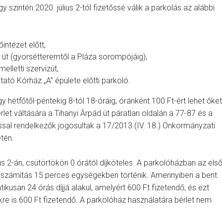
y szintén 2020. július 2-tól fizetőssé válik a parkolás az alábbi
intézet előtt,
ő út (gyorsétteremtől a Pláza sorompójáig),
lletti szervizút,
tató Kórház „A” épülete előtti parkoló.
így hétfőtől-péntekig 8-tól 18-óráig, óránként 100 Ft-ért lehet őket
let váltására a Tihanyi Árpád út páratlan oldalán a 77-87 és a
sal rendelkezők jogosultak a 17/2013 (IV. 18.) Önkormányzati
etén.
us 2-án, csütörtökön 0 órától díjköteles. A parkolóházban az els
 díjszámítás 15 perces egységekben történik. Amennyiben a bent
ikusan 24 órás díjjá alakul, amelyért 600 Ft fizetendő, és ezt
e is 600 Ft fizetendő. A parkolóház használatára bérlet nem