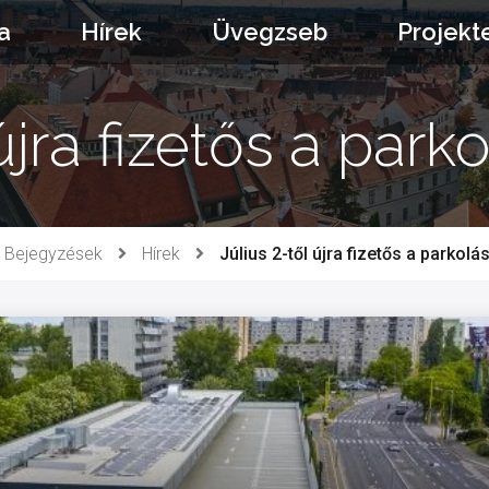
a
Hírek
Üvegzseb
Projekt
 újra fizetős a par
Bejegyzések
Hírek
Július 2-től újra fizetős a parkol