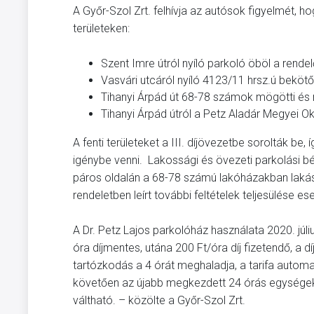
A Győr-Szol Zrt. felhívja az autósok figyelmét, hog
területeken:
Szent Imre útról nyíló parkoló öböl a rendelő
Vasvári utcáról nyíló 4123/11 hrsz.ú beköt
Tihanyi Árpád út 68-78 számok mögötti és me
Tihanyi Árpád útról a Petz Aladár Megyei Ok
A fenti területeket a III. díjövezetbe sorolták be, 
igénybe venni. Lakossági és övezeti parkolási bér
páros oldalán a 68-78 számú lakóházakban lakás
rendeletben leírt további feltételek teljesülése es
A Dr. Petz Lajos parkolóház használata 2020. júli
óra díjmentes, utána 200 Ft/óra díj fizetendő, a
tartózkodás a 4 órát meghaladja, a tarifa automat
követően az újabb megkezdett 24 órás egységekr
váltható. – közölte a Győr-Szol Zrt.