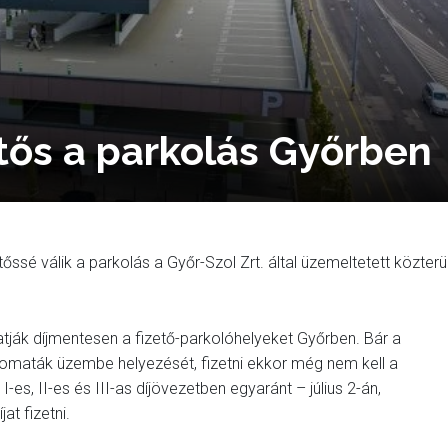
zetős a parkolás Győrben
sé válik a parkolás a Győr-Szol Zrt. által üzemeltetett közterül
hatják díjmentesen a fizető-parkolóhelyeket Győrben. Bár a
omaták üzembe helyezését, fizetni ekkor még nem kell a
-es, II-es és III-as díjövezetben egyaránt – július 2-án,
at fizetni.