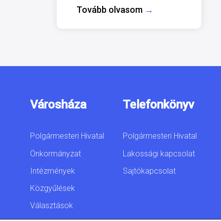
Tovább olvasom
→
Városháza
Telefonkönyv
Polgármesteri Hivatal
Polgármesteri Hivatal
Önkormányzat
Lakossági kapcsolat
Intézmények
Sajtókapcsolat
Közgyűlések
Választások