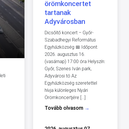
örömkoncertet
tartanak
Adyvárosban
Dicsőítő koncert – Győr-
Szabadhegyi Református
Egyházközség 📅 Időpont:
2026. augusztus 16.
(vasárnap) 17:00 óra Helyszín:
Győr, Szenes Iván park,
eti
Adyvárosi tó Az
Egyházközség szeretettel
hívja különleges Nyári
Örömkoncertjére […]
Tovább olvasom
→
2026. augusztus 07.