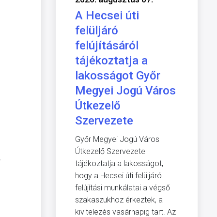
A Hecsei úti
felüljáró
felújításáról
tájékoztatja a
lakosságot Győr
Megyei Jogú Város
Útkezelő
Szervezete
Győr Megyei Jogú Város
Útkezelő Szervezete
ő
tájékoztatja a lakosságot,
hogy a Hecsei úti felüljáró
felújítási munkálatai a végső
szakaszukhoz érkeztek, a
kivitelezés vasárnapig tart. Az