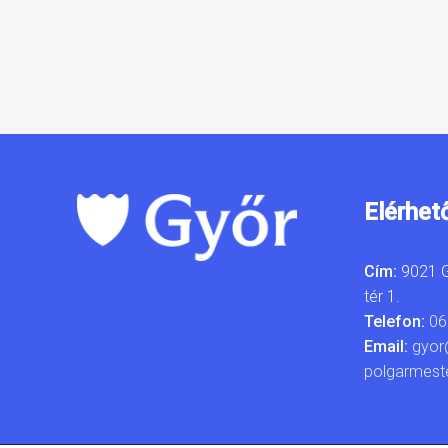
Elérhet
Cím:
9021 G
tér 1.
Telefon:
06
Email:
gyor
polgarmest