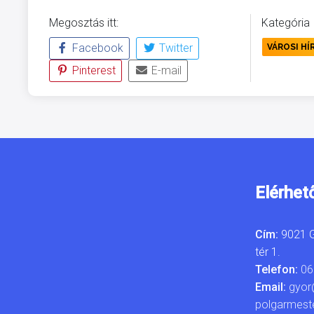
Megosztás itt:
Kategória
Facebook
Twitter
VÁROSI HÍ
Pinterest
E-mail
Elérhet
Cím:
9021 G
tér 1.
Telefon:
06
Email:
gyor
polgarmest