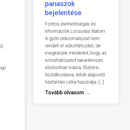
panaszok
bejelentése
Fontos elérhetőségek és
információk Locsolási tilalom
A győri önkormányzat nem
rendelt el vízkorlátozást, de
s)
megkérünk mindenkit, hogy az
ivóvízhálózatot takarékosan,
elsősorban ivásra, főzésre,
ogú
tisztálkodásra, tehát alapvető
háztartási célra használja. […]
Tovább olvasom
→