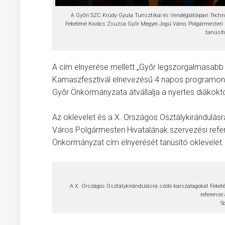
A Győri SZC Krúdy Gyula Turisztikai és Vendéglátóipari Techn
Feketéné Kovács Zsuzsa Győr Megyei Jogú Város Polgármesteri 
tanúsító
A cím elnyerése mellett „Győr legszorgalmasabb 
Kamaszfesztivál elnevezésű 4 napos programon jún
Győr Önkormányzata átvállalja a nyertes diákoktól
Az oklevelet és a X. Országos Osztálykirándulá
Város Polgármesteri Hivatalának szervezési refe
Önkormányzat cím elnyerését tanúsító oklevelet.
A X. Országos Osztálykirándulásra szóló karszalagokat Feket
referense 
S