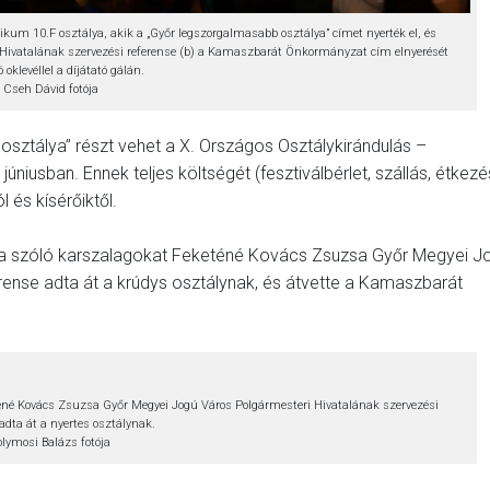
ikum 10.F osztálya, akik a „Győr legszorgalmasabb osztálya” címet nyerték el, és
Hivatalának szervezési referense (b) a Kamaszbarát Önkormányzat cím elnyerését
 oklevéllel a díjátató gálán.
Cseh Dávid fotója
osztálya” részt vehet a X. Országos Osztálykirándulás –
iusban. Ennek teljes költségét (fesztiválbérlet, szállás, étkezé
 és kísérőiktől.
sra szóló karszalagokat Feketéné Kovács Zsuzsa Győr Megyei J
rense adta át a krúdys osztálynak, és átvette a Kamaszbarát
éné Kovács Zsuzsa Győr Megyei Jogú Város Polgármesteri Hivatalának szervezési
adta át a nyertes osztálynak.
olymosi Balázs fotója