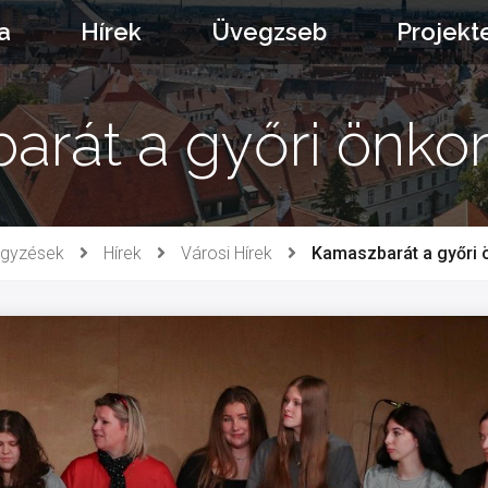
a
Hírek
Üvegzseb
Projekt
arát a győri önko
egyzések
Hírek
Városi Hírek
Kamaszbarát a győri