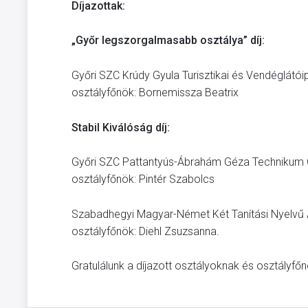
Díjazottak:
„Győr legszorgalmasabb osztálya” díj:
Győri SZC Krúdy Gyula Turisztikai és Vendéglátói
osztályfőnök: Bornemissza Beatrix
Stabil Kiválóság díj:
Győri SZC Pattantyús-Ábrahám Géza Technikum G
osztályfőnök: Pintér Szabolcs
Szabadhegyi Magyar-Német Két Tanítási Nyelvű Á
osztályfőnök: Diehl Zsuzsanna.
Gratulálunk a díjazott osztályoknak és osztályfő