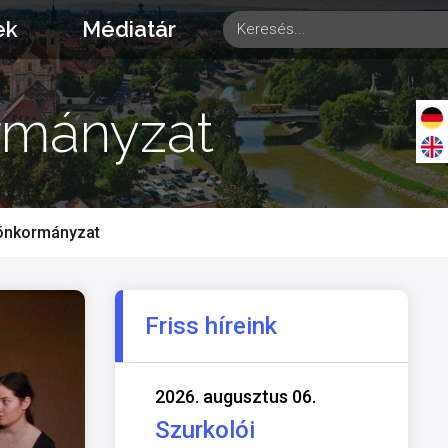
ek
Médiatár
rmányzat
 önkormányzat
Friss híreink
2026. augusztus 06.
Szurkolói