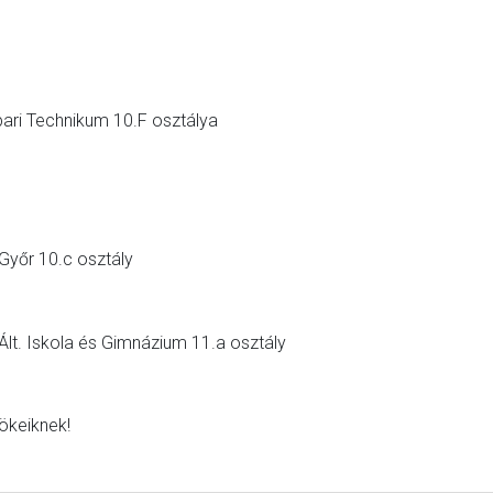
pari Technikum 10.F osztálya
yőr 10.c osztály
lt. Iskola és Gimnázium 11.a osztály
nökeiknek!