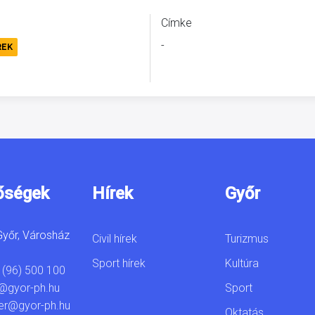
Címke
-
REK
őségek
Hírek
Győr
yőr, Városház
Civil hírek
Turizmus
Sport hírek
Kultúra
 (96) 500 100
Sport
@gyor-ph.hu
er@gyor-ph.hu
Oktatás