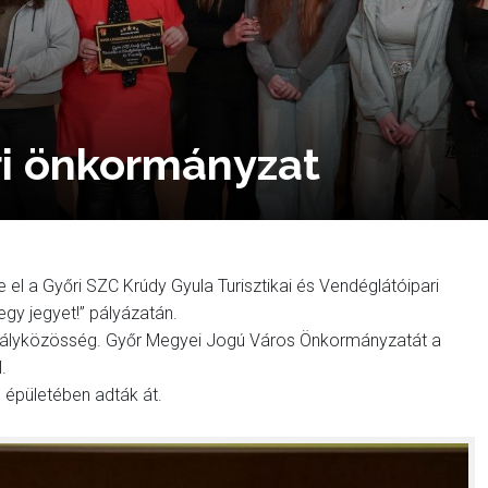
i önkormányzat
 el a Győri SZC Krúdy Gyula Turisztikai és Vendéglátóipari
egy jegyet!” pályázatán.
ztályközösség. Győr Megyei Jogú Város Önkormányzatát a
.
 épületében adták át.