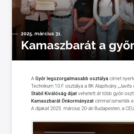
2025. március 31.
Kamaszbarát a győr
A
Győr legszorgalmasabb osztálya
címet nyerte
Technikum 10.F osztálya a 8K Alapítvány „Javíts 
Stabil Kiválóság díjat
vehetett át több győri os
Kamaszbarát Önkormányzat
címmel ismerték el
A díjakat 2025. március 20-án Budapesten, a CEU