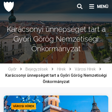
Ugrás
MENÜ
a
tartalomhoz
Karácsonyi ünnepséget tart a
Győri Görög Nemzetiségi
Önkormányzat
Győr
Bejegyzések
Hírek
Városi Hírek
Karácsonyi ünnepséget tart a Győri Görög Nemzetiségi
Önkormányzat
VÁROSI HÍREK