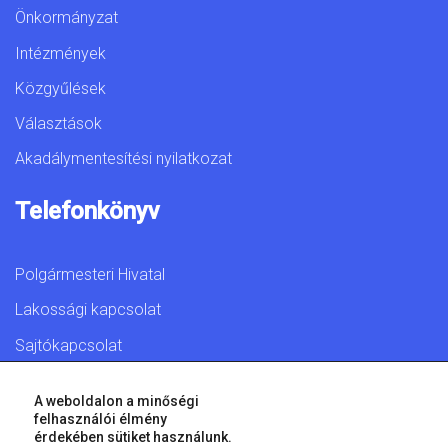
Önkormányzat
Intézmények
Közgyűlések
Választások
Akadálymentesítési nyilatkozat
Telefonkönyv
Polgármesteri Hivatal
Lakossági kapcsolat
Sajtókapcsolat
A weboldalon a minőségi
felhasználói élmény
érdekében sütiket használunk.
© 2026 Győr Megyei Jogú Város • Minden jog fenntartva!