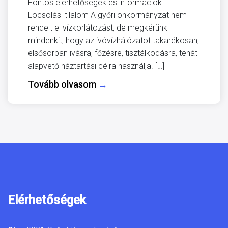
Fontos elérhetőségek és információk
Locsolási tilalom A győri önkormányzat nem
rendelt el vízkorlátozást, de megkérünk
mindenkit, hogy az ivóvízhálózatot takarékosan,
elsősorban ivásra, főzésre, tisztálkodásra, tehát
alapvető háztartási célra használja. […]
Tovább olvasom
→
Elérhetőségek