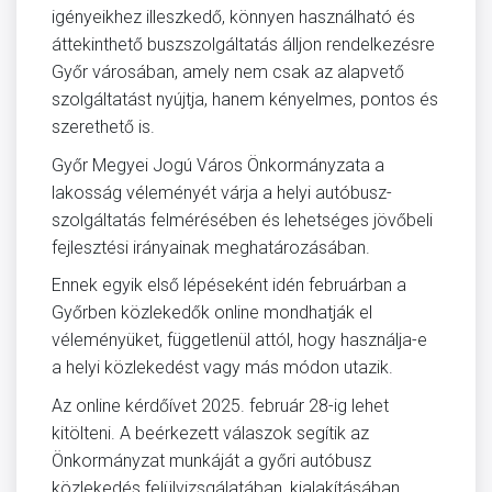
igényeikhez illeszkedő, könnyen használható és
áttekinthető buszszolgáltatás álljon rendelkezésre
Győr városában, amely nem csak az alapvető
szolgáltatást nyújtja, hanem kényelmes, pontos és
szerethető is.
Győr Megyei Jogú Város Önkormányzata a
lakosság véleményét várja a helyi autóbusz-
szolgáltatás felmérésében és lehetséges jövőbeli
fejlesztési irányainak meghatározásában.
Ennek egyik első lépéseként idén februárban a
Győrben közlekedők online mondhatják el
véleményüket, függetlenül attól, hogy használja-e
a helyi közlekedést vagy más módon utazik.
Az online kérdőívet 2025. február 28-ig lehet
kitölteni. A beérkezett válaszok segítik az
Önkormányzat munkáját a győri autóbusz
közlekedés felülvizsgálatában, kialakításában,