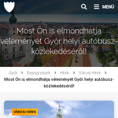
Ugrás
MENÜ
a
tartalomhoz
Most Ön is elmondhatja
véleményét Győr helyi autóbusz-
közlekedéséről!
Győr
Bejegyzések
Hírek
Városi Hírek
Most Ön is elmondhatja véleményét Győr helyi autóbusz-
közlekedéséről!
VÁROSI HÍREK