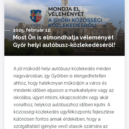
2025. február 12.
Most Ön is elmondhatja véleményét
Győr helyi autóbusz-közlekedéséről!
A jól működő helyi autóbusz-közlekedés minden
nagyvárosban, így Győrben is elengedhetetlen
ahhoz, hogy hatékonyan működjön a város és
mindenki időben eljusson a munkahelyére vagy az
iskolába, ügyet intézni, kikapcsolódni vagy akár
vonathoz, helyközi autóbuszhoz időben kijutni. A
közösségi közlekedés ügyfélközpontú fejlesztése
különösen fontos annak érdekében, hogy a
szolgáltatást igénybe vevő utasok számára az