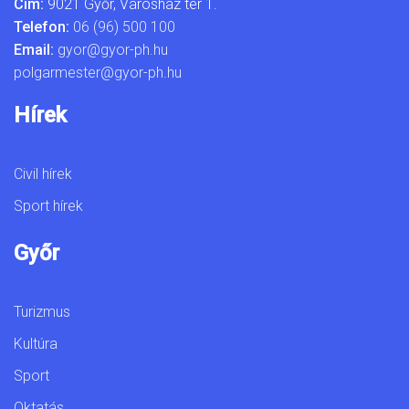
Cím:
9021 Győr, Városház tér 1.
Telefon:
06 (96) 500 100
Email:
gyor@gyor-ph.hu
polgarmester@gyor-ph.hu
Hírek
Civil hírek
Sport hírek
Győr
Turizmus
Kultúra
Sport
Oktatás