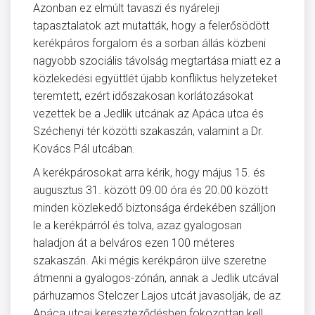
Azonban ez elmúlt tavaszi és nyáreleji
tapasztalatok azt mutatták, hogy a felerősödött
kerékpáros forgalom és a sorban állás közbeni
nagyobb szociális távolság megtartása miatt ez a
közlekedési együttlét újabb konfliktus helyzeteket
teremtett, ezért időszakosan korlátozásokat
vezettek be a Jedlik utcának az Apáca utca és
Széchenyi tér közötti szakaszán, valamint a Dr.
Kovács Pál utcában.
A kerékpárosokat arra kérik, hogy május 15. és
augusztus 31. között 09.00 óra és 20.00 között
minden közlekedő biztonsága érdekében szálljon
le a kerékpárról és tolva, azaz gyalogosan
haladjon át a belváros ezen 100 méteres
szakaszán. Aki mégis kerékpáron ülve szeretne
átmenni a gyalogos-zónán, annak a Jedlik utcával
párhuzamos Stelczer Lajos utcát javasolják, de az
Apáca utcai kereszteződésben fokozottan kell