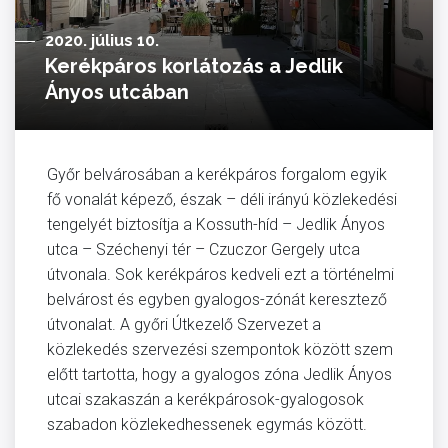
2020. július 10.
Kerékpáros korlátozás a Jedlik
Ányos utcában
Győr belvárosában a kerékpáros forgalom egyik
fő vonalát képező, észak – déli irányú közlekedési
tengelyét biztosítja a Kossuth-híd – Jedlik Ányos
utca – Széchenyi tér – Czuczor Gergely utca
útvonala. Sok kerékpáros kedveli ezt a történelmi
belvárost és egyben gyalogos-zónát keresztező
útvonalat. A győri Útkezelő Szervezet a
közlekedés szervezési szempontok között szem
előtt tartotta, hogy a gyalogos zóna Jedlik Ányos
utcai szakaszán a kerékpárosok-gyalogosok
szabadon közlekedhessenek egymás között.