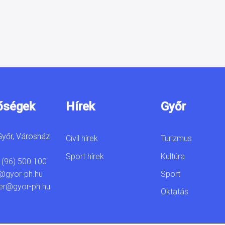
őségek
Hírek
Győr
yőr, Városház
Civil hírek
Turizmus
Sport hírek
Kultúra
 (96) 500 100
Sport
@gyor-ph.hu
er@gyor-ph.hu
Oktatás