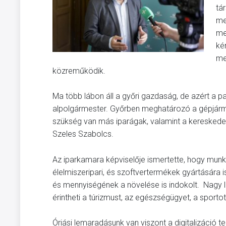
tá
me
me
ké
me
közreműködik.
Ma több lábon áll a győri gazdaság, de azért a p
alpolgármester. Győrben meghatározó a gépjármű-
szükség van más iparágak, valamint a kereskedel
Szeles Szabolcs.
Az iparkamara képviselője ismertette, hogy munk
élelmiszeripari, és szoftvertermékek gyártására
és mennyiségének a növelése is indokolt. Nagy l
érintheti a túrizmust, az egészségügyet, a sportot,
Óriási lemaradásunk van viszont a digitalizáció 