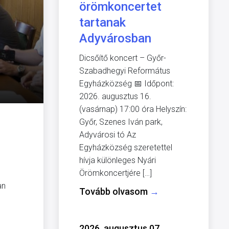
örömkoncertet
tartanak
Adyvárosban
Dicsőítő koncert – Győr-
Szabadhegyi Református
Egyházközség 📅 Időpont:
2026. augusztus 16.
(vasárnap) 17:00 óra Helyszín:
Győr, Szenes Iván park,
Adyvárosi tó Az
Egyházközség szeretettel
hívja különleges Nyári
Örömkoncertjére […]
an
Tovább olvasom
→
2026. augusztus 07.