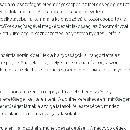
rsadalmi összefogás eredményeképpen az idei év végéig születi
g a dokumentum. A stratégia gazdasági fejezetének
galkotásában a kamara, a különböző vállalkozói csoportok, a
rdőívek segítségével megkérdezett lakosság, az önkormányzat
llett külső cég, a közbeszerzési pályázaton nyertes Hétfa is
andémia során kiderültek a hiányosságok is, hangoztatta az
ipar, az Audi jelenléte, mely kiemelkedően fontos, viszont
em és a szolgáltatások megerősödésére is, hívta fel a figyelme
acsoportjaik szerint a gépgyártás mellett egészségügyi,
 is lehetőséget kell teremteni. Az online kereskedelem minőségé
ehetőséget látnak a szolgáltatások fejlesztésében, mindez
 de akár a spirituális szolgáltatásokat is.
területén, hangzott el a műhelybeszélgetésen. A nagyobb cégek