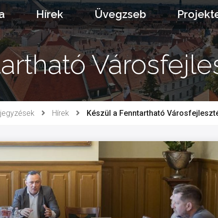
a
Hírek
Üvegzseb
Projekt
artható Városfejles
jegyzések
Hírek
Készül a Fenntartható Városfejleszté