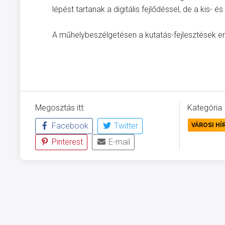
lépést tartanak a digitális fejlődéssel, de a kis- 
A műhelybeszélgetésen a kutatás-fejlesztések er
Megosztás itt:
Kategória
Facebook
Twitter
VÁROSI HÍ
Pinterest
E-mail