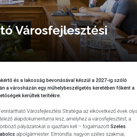
tó Városfejlesztési
értő és a lakosság bevonásával készül a 2027-ig szóló
rdán a városházán egy műhelybeszélgetés keretében főként a
etőségek kerültek terítékre.
Fenntartható Városfejlesztési Stratégia az elkövetkező évek oly
telező alapdokumentuma lesz, amelyhez a városfejlesztést, a
lönböző pályázatokat is igazítani kell – fogalmazott
Szeles
abolcs
alpolgármester. Elmondta: nagyon széles szakmai,