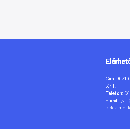
Elérhet
Cím:
9021 G
tér 1.
Telefon:
06
Email:
gyor
polgarmest