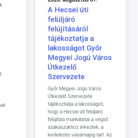
k
A Hecsei úti
felüljáró
felújításáról
tájékoztatja a
lakosságot Győr
Megyei Jogú Város
Útkezelő
t
Szervezete
Győr Megyei Jogú Város
Útkezelő Szervezete
tájékoztatja a lakosságot,
nek
hogy a Hecsei úti felüljáró
felújítási munkálatai a végső
szakaszukhoz érkeztek, a
kivitelezés vasárnapig tart. Az