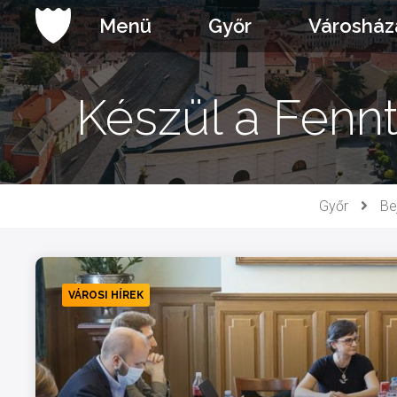
Ugrás
Menü
Győr
Városház
a
tartalomhoz
Készül a Fennt
Győr
Be
VÁROSI HÍREK