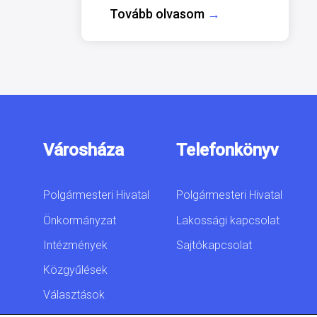
Tovább olvasom
→
Városháza
Telefonkönyv
Polgármesteri Hivatal
Polgármesteri Hivatal
Önkormányzat
Lakossági kapcsolat
Intézmények
Sajtókapcsolat
Közgyűlések
Választások