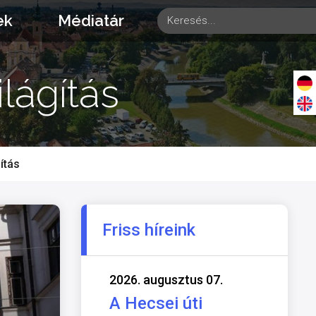
ek
Médiatár
ilágítás
ítás
Friss híreink
2026. augusztus 07.
A Hecsei úti