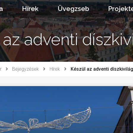
a
Hírek
Üvegzseb
Projekt
az adventi díszkiv
r
Bejegyzések
Hírek
Készül az adventi díszkivilág