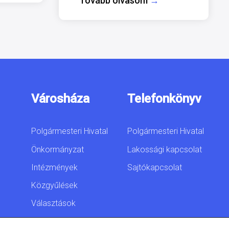
Tovább olvasom
→
Városháza
Telefonkönyv
Polgármesteri Hivatal
Polgármesteri Hivatal
Önkormányzat
Lakossági kapcsolat
Intézmények
Sajtókapcsolat
Közgyűlések
Választások
Akadálymentesítési