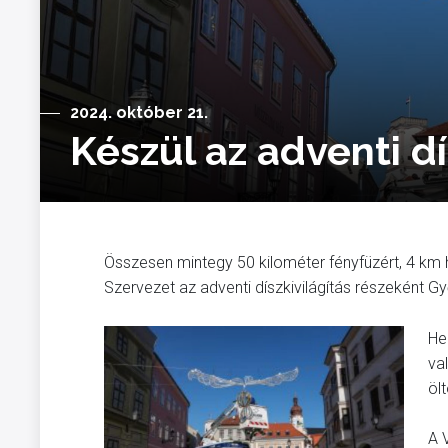
2024. október 21.
Készül az adventi dí
Összesen mintegy 50 kilométer fényfüzért, 4 km h
Szervezet az adventi díszkivilágítás részeként G
He
va
öl
A 