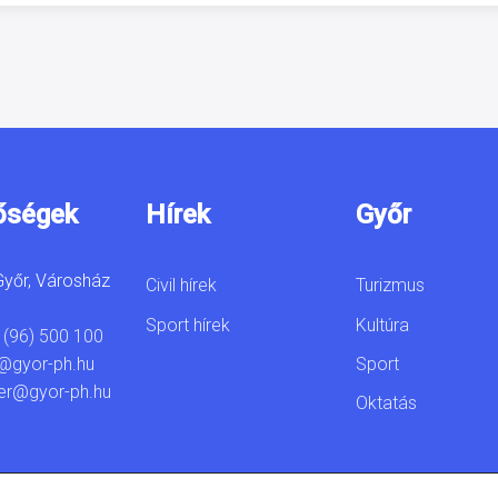
őségek
Hírek
Győr
yőr, Városház
Civil hírek
Turizmus
Sport hírek
Kultúra
 (96) 500 100
Sport
@gyor-ph.hu
er@gyor-ph.hu
Oktatás