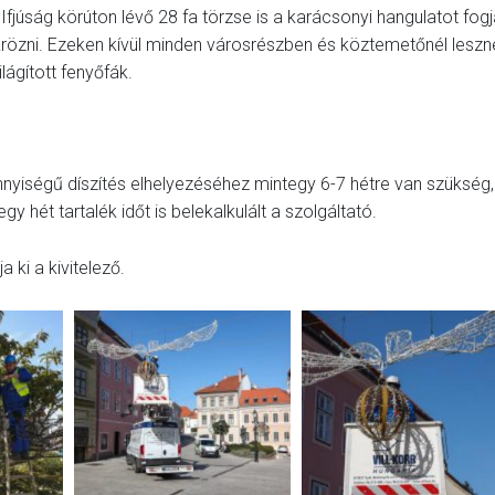
 Ifjúság körúton lévő 28 fa törzse is a karácsonyi hangulatot fog
krözni. Ezeken kívül minden városrészben és köztemetőnél leszn
ilágított fenyőfák.
nnyiségű díszítés elhelyezéséhez mintegy 6-7 hétre van szükség,
y hét tartalék időt is belekalkulált a szolgáltató.
 ki a kivitelező.