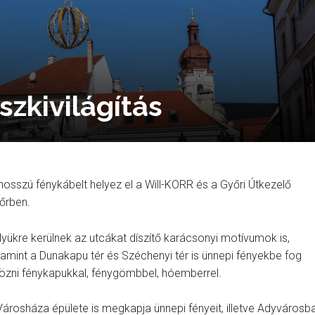
szkivilágítás
osszú fénykábelt helyez el a Will-KORR és a Győri Útkezelő
yőrben.
lyükre kerülnek az utcákat díszítő karácsonyi motívumok is,
lamint a Dunakapu tér és Széchenyi tér is ünnepi fényekbe fog
tözni fénykapukkal, fénygömbbel, hóemberrel.
Városháza épülete is megkapja ünnepi fényeit, illetve Adyvárosb