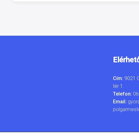
Elérhet
Cím:
9021 G
tér 1.
Telefon:
06
Email:
gyor
polgarmest