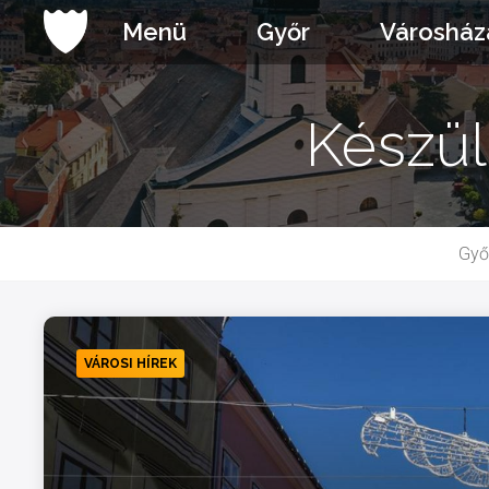
Ugrás
Menü
Győr
Városház
a
tartalomhoz
Készül 
Győ
VÁROSI HÍREK