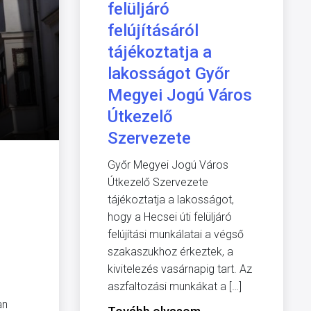
felüljáró
felújításáról
tájékoztatja a
lakosságot Győr
Megyei Jogú Város
Útkezelő
Szervezete
Győr Megyei Jogú Város
Útkezelő Szervezete
tájékoztatja a lakosságot,
hogy a Hecsei úti felüljáró
felújítási munkálatai a végső
szakaszukhoz érkeztek, a
kivitelezés vasárnapig tart. Az
aszfaltozási munkákat a […]
an