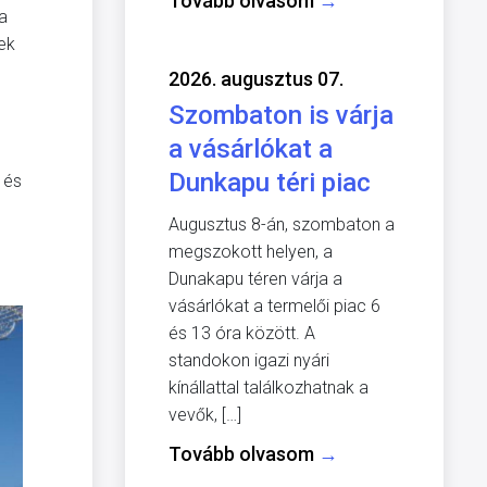
Tovább olvasom
→
ja
ek
2026. augusztus 07.
Szombaton is várja
a vásárlókat a
Dunkapu téri piac
 és
Augusztus 8-án, szombaton a
megszokott helyen, a
Dunakapu téren várja a
vásárlókat a termelői piac 6
és 13 óra között. A
standokon igazi nyári
kínállattal találkozhatnak a
vevők, […]
Tovább olvasom
→