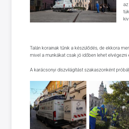
az
tü
kiv
Talán korainak tűnik a készülődés, de ekkora me
mivel a munkákat csak jó időben lehet elvégezni eg
A karácsonyi díszvilágítást szakaszonként próbálja