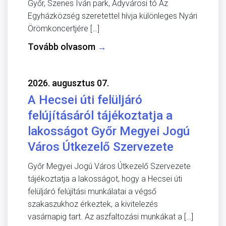
Győr, Szenes Iván park, Adyvárosi tó Az
Egyházközség szeretettel hívja különleges Nyári
Örömkoncertjére […]
Tovább olvasom
→
2026. augusztus 07.
A Hecsei úti felüljáró
felújításáról tájékoztatja a
lakosságot Győr Megyei Jogú
Város Útkezelő Szervezete
Győr Megyei Jogú Város Útkezelő Szervezete
tájékoztatja a lakosságot, hogy a Hecsei úti
felüljáró felújítási munkálatai a végső
szakaszukhoz érkeztek, a kivitelezés
vasárnapig tart. Az aszfaltozási munkákat a […]