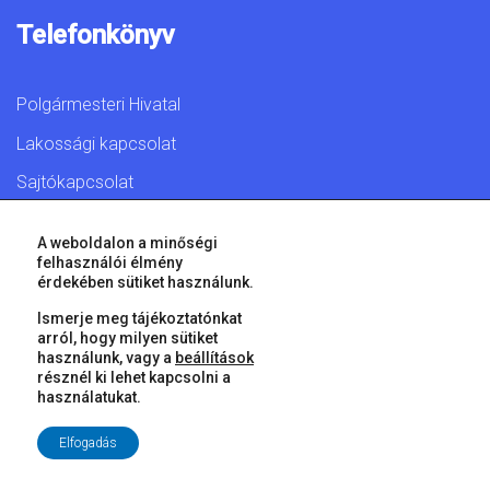
Telefonkönyv
Polgármesteri Hivatal
Lakossági kapcsolat
Sajtókapcsolat
A weboldalon a minőségi
felhasználói élmény
érdekében sütiket használunk.
© 2026 Győr Megyei Jogú Város • Minden jog fenntartva!
Ismerje meg tájékoztatónkat
arról, hogy milyen sütiket
használunk, vagy a
beállítások
résznél ki lehet kapcsolni a
használatukat.
Elfogadás