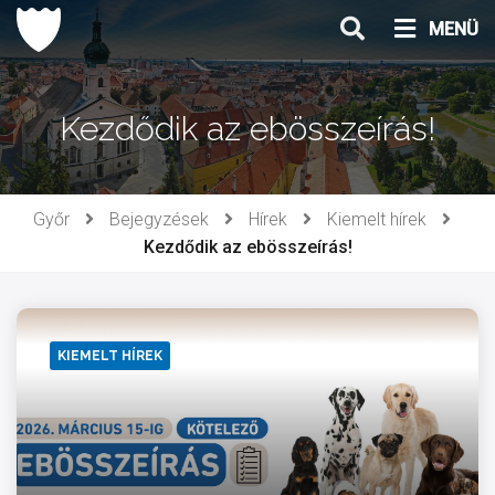
Ugrás
MENÜ
a
tartalomhoz
Kezdődik az ebösszeírás!
Győr
Bejegyzések
Hírek
Kiemelt hírek
Kezdődik az ebösszeírás!
KIEMELT HÍREK