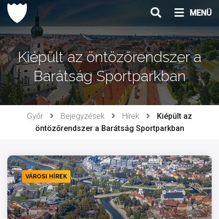
Ugrás
MENÜ
a
tartalomhoz
Kiépült az öntözőrendszer a
Barátság Sportparkban
Győr
Bejegyzések
Hírek
Kiépült az
öntözőrendszer a Barátság Sportparkban
VÁROSI HÍREK