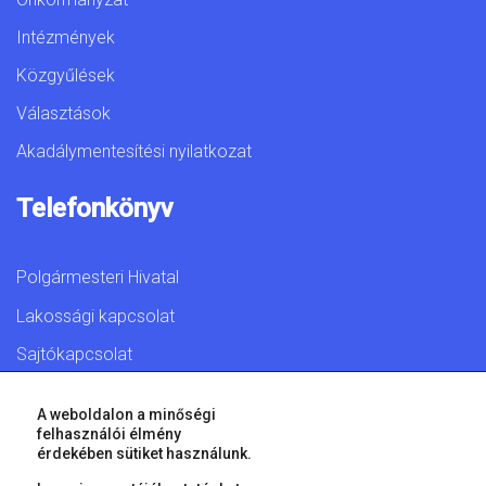
Intézmények
Közgyűlések
Választások
Akadálymentesítési nyilatkozat
Telefonkönyv
Polgármesteri Hivatal
Lakossági kapcsolat
Sajtókapcsolat
A weboldalon a minőségi
felhasználói élmény
érdekében sütiket használunk.
© 2026 Győr Megyei Jogú Város • Minden jog fenntartva!