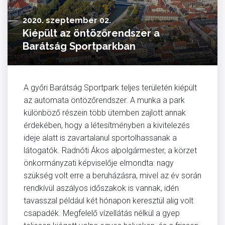
2020. szeptember 02.
Kiépült az öntözőrendszer a
Barátság Sportparkban
A győri Barátság Sportpark teljes területén kiépült
az automata öntözőrendszer. A munka a park
különböző részein több ütemben zajlott annak
érdekében, hogy a létesítményben a kivitelezés
ideje alatt is zavartalanul sportolhassanak a
látogatók. Radnóti Ákos alpolgármester, a körzet
önkormányzati képviselője elmondta: nagy
szükség volt erre a beruházásra, mivel az év során
rendkívül aszályos időszakok is vannak, idén
tavasszal például két hónapon keresztül alig volt
csapadék. Megfelelő vízellátás nélkül a gyep