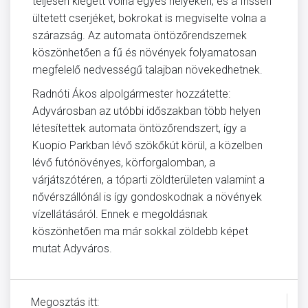
teljesen kiégett volna egyes helyeken, és a frissen
ültetett cserjéket, bokrokat is megviselte volna a
szárazság. Az automata öntözőrendszernek
köszönhetően a fű és növények folyamatosan
megfelelő nedvességű talajban növekedhetnek.
Radnóti Ákos alpolgármester hozzátette:
Adyvárosban az utóbbi időszakban több helyen
létesítettek automata öntözőrendszert, így a
Kuopio Parkban lévő szökőkút körül, a közelben
lévő futónövényes, körforgalomban, a
várjátszótéren, a tóparti zöldterületen valamint a
nővérszállónál is így gondoskodnak a növények
vízellátásáról. Ennek e megoldásnak
köszönhetően ma már sokkal zöldebb képet
mutat Adyváros.
Megosztás itt: