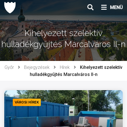
Ugrás
MENÜ
a
tartalomhoz
Kihelyezett szelektív
hulladékgyűjtés Marcalváros II-n
Győr
Bejegyzések
Hírek
Kihelyezett szelektív
hulladékgyűjtés Marcalváros II-n
VÁROSI HÍREK