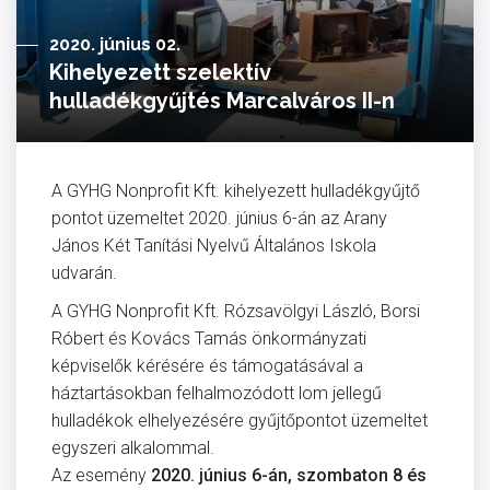
2020. június 02.
Kihelyezett szelektív
hulladékgyűjtés Marcalváros II-n
A GYHG Nonprofit Kft. kihelyezett hulladékgyűjtő
pontot üzemeltet 2020. június 6-án az Arany
János Két Tanítási Nyelvű Általános Iskola
udvarán.
A GYHG Nonprofit Kft. Rózsavölgyi László, Borsi
Róbert és Kovács Tamás önkormányzati
képviselők kérésére és támogatásával a
háztartásokban felhalmozódott lom jellegű
hulladékok elhelyezésére gyűjtőpontot üzemeltet
egyszeri alkalommal.
Az esemény
2020. június 6-án, szombaton 8 és