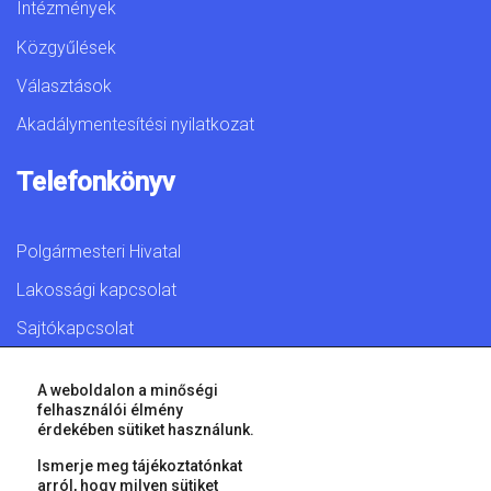
Intézmények
Közgyűlések
Választások
Akadálymentesítési nyilatkozat
Telefonkönyv
Polgármesteri Hivatal
Lakossági kapcsolat
Sajtókapcsolat
A weboldalon a minőségi
felhasználói élmény
érdekében sütiket használunk.
© 2026 Győr Megyei Jogú Város • Minden jog fenntartva!
Ismerje meg tájékoztatónkat
arról, hogy milyen sütiket