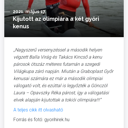
2021. május 17.
Kijutott az olimpiára a két győri
kenus
„Nagyszerű versenyzéssel a második helyen
végzett Balla Virág és Takács Kincső a kenu
párosok ötszáz méteres futamán a szegedi
Világkupa záró napján. Miután a Graboplast Győr
kenusai számára ez már a második olimpiai
válogató volt, és ezúttal is legyőzték a Gönczöl
Laura – Opavszky Réka párost, így a válogatási
elvek alapján kijutottak a tokiói olimpiára!!!”
A teljes cikk itt olvasható
Forrás és fotó: gyorihirek.hu