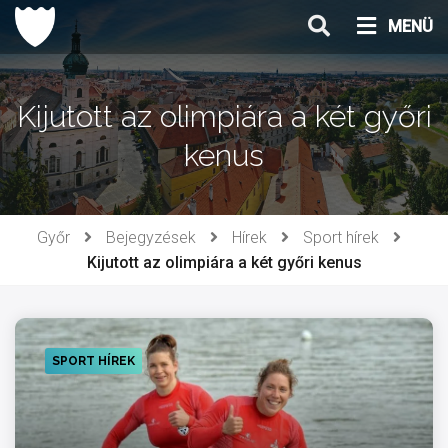
Ugrás
MENÜ
a
tartalomhoz
Kijutott az olimpiára a két győri
kenus
Győr
Bejegyzések
Hírek
Sport hírek
Kijutott az olimpiára a két győri kenus
SPORT HÍREK