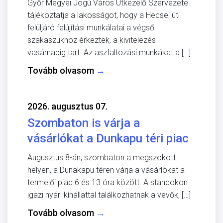
Győr Megyei Jogú Város Útkezelő Szervezete
tájékoztatja a lakosságot, hogy a Hecsei úti
felüljáró felújítási munkálatai a végső
szakaszukhoz érkeztek, a kivitelezés
vasárnapig tart. Az aszfaltozási munkákat a […]
Tovább olvasom
→
2026. augusztus 07.
Szombaton is várja a
vásárlókat a Dunkapu téri piac
Augusztus 8-án, szombaton a megszokott
helyen, a Dunakapu téren várja a vásárlókat a
termelői piac 6 és 13 óra között. A standokon
igazi nyári kínállattal találkozhatnak a vevők, […]
Tovább olvasom
→