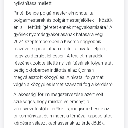
nyilvánítása mellett.
Pintér Bence polgármester elmondta, „a
polgármesterek és polgármesterjelöltek – köztük
én is – tettünk ígéretet ennek megvalósítására.” A
győriek nyomásgyakorlásának hatására végül
2024 szeptemberében a Kiserdő nagyobbik
részével kapcsolatban elindult a hivatali eljárás,
hogy zöldterület lehessen. A terület maradék
részének zöldterületté nyilvánításának folyamatát
pedig októberben indította el az újonnan
megválasztott közgyűlés. A hivatali folyamat
végén a közgyűlés ismét szavazni fog a kérdésről.
A lakossági fórum megszervezése azért volt
szükséges, hogy minden véleményt, a
városvezetéstől eltérőket is, megismerhesse az
önkormányzat és minden, a témával kapcsolatos
kérdésre választ kaphassanak az érdeklődők.