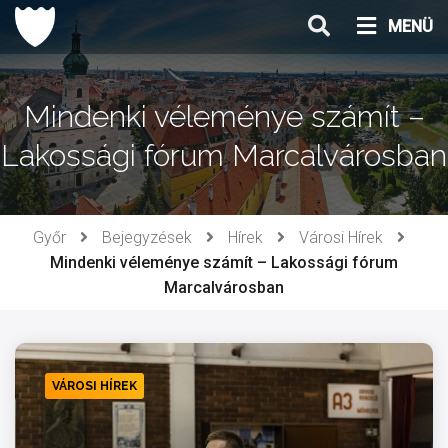
Ugrás
MENÜ
a
tartalomhoz
Mindenki véleménye számít –
Lakossági fórum Marcalvárosban
Győr
Bejegyzések
Hírek
Városi Hírek
Mindenki véleménye számít – Lakossági fórum
Marcalvárosban
VÁROSI HÍREK