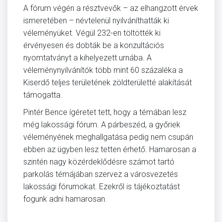
A fórum végén a résztvevők – az elhangzott érvek
ismeretében – névtelenül nyilváníthatták ki
véleményüket. Végül 232-en töltötték ki
érvényesen és dobták be a konzultációs
nyomtatványt a kihelyezett urnába. A
véleménynyilvánítók több mint 60 százaléka a
Kiserdő teljes területének zöldterületté alakítását
támogatta.
Pintér Bence ígéretet tett, hogy a témában lesz
még lakossági fórum. A párbeszéd, a győriek
véleményének meghallgatása pedig nem csupán
ebben az ügyben lesz tetten érhető. Hamarosan a
szintén nagy közérdeklődésre számot tartó
parkolás témájában szervez a városvezetés
lakossági fórumokat. Ezekről is tájékoztatást
fogunk adni hamarosan.