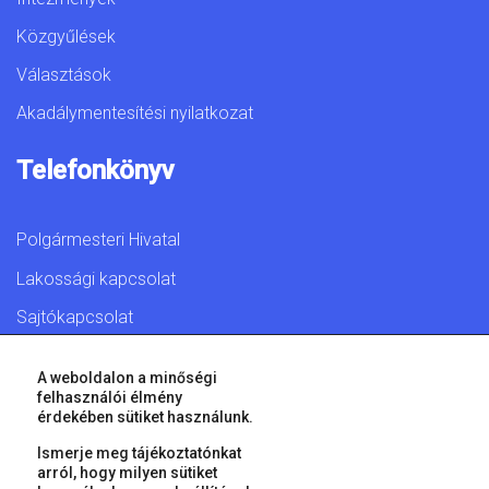
Közgyűlések
Választások
Akadálymentesítési nyilatkozat
Telefonkönyv
Polgármesteri Hivatal
Lakossági kapcsolat
Sajtókapcsolat
A weboldalon a minőségi
felhasználói élmény
érdekében sütiket használunk.
© 2026 Győr Megyei Jogú Város • Minden jog fenntartva!
Ismerje meg tájékoztatónkat
arról, hogy milyen sütiket