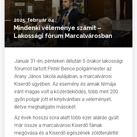
2025. február 04.
Mindenki véleménye számít –
Lakossági fórum Marcalvárosban
Január 31-én, pénteken délután 5 órakor lakossági
fórumot tartott Pintér Bence polgármester az
Arany János Iskola aulájában, a marcalvárosi
Kiserdő ügyében. Az esemény és annak témája
iránt magas volt a közérdeklődés, több mint 200
győri polgár jött el kinyilvánítani a véleményét,
illetve meghallgatni másokét.
Az évek hosszú sora alatt több ezer aláírás gyűlt
már össze a marcalvárosi Kiserdő fáinak
megóvása és a Kiserdő egészének zöldterületté